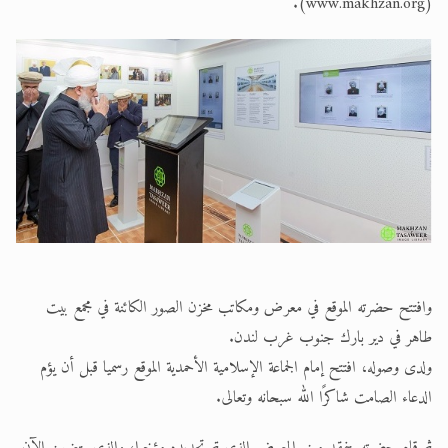
(www.makhzan.org).
وافتتح حضرته الموقع في معرض ومكاتب مخزن الصور الكائنة في مجمع بيت
طاهر في دير بارك جنوب غرب لندن.
ولدى وصوله، افتتح إمام الجماعة الإسلامية الأحمدية الموقع رسميا قبل أن يؤم
الدعاء الصامت شاكرًا الله سبحانه وتعالى.
ثم قام حضرته بتفقد مبنى المعرض الذي تم تجديده مؤخرا، والذي يتضمن الآن