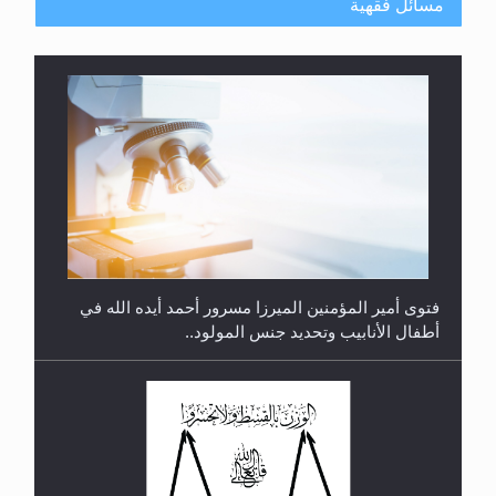
مسائل فقهية
متطلَّبات التّحريك الجديد...
فتوى أمير المؤمنين الميرزا مسرور أحمد أيده الله في
أطفال الأنابيب وتحديد جنس المولود..
رأيٌ في لغة المسيح الموعود عليه السلام.. 4...