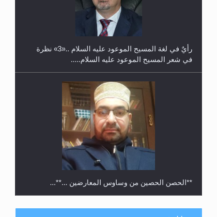
حفل توزيع الشهادات في الجامعة الأحمدية بنيجيريا لعام
2025
رأيٌ في لغة المسيح الموعود عليه السلام ..«3» نظرة
في شعر المسيح الموعود عليه السلام.....
**الحصن الحصين من وساوس المعارضين ...**...