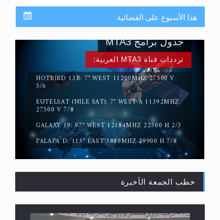
هذا الأسبوع على الفضائية
جدول برامج MTA3
ترددات قناة MTA3 العربية:
HOTBIRD 13B: 7° WEST 11200MHZ 27500 V
5/6
EUTELSAT (NILE SAT): 7° WEST-A 11392MHZ
حقيقة المسيح الدجال
27500 V 7/8
GALAXY 19: 97° WEST 12184MHZ 22500 H 2/3
PALAPA D: 113° EAST 3880MHZ 29900 H 7/8
خطب الجمعة الأخيرة