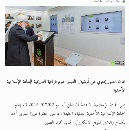
IslamAhmadiyya.Net
الحجّ.. دلالات، حِكم، وأهداف >> المزيد
اقرأ هذا المقال في أهمية عيد الأضحى و
مخزن الصور يحتوي على أرشيف الصور الفوتوغرافية التاريخية للجماعة الإسلامية
الأحمدية
يسر الجماعة الإسلامية الأحمدية أن تعلن أنه يوم 07/02/ 2016 قام إمام
الجماعة الإسلامية الأحمدية العالمية، الخليفة الخامس حضرة ميرزا مسرور أحمد
بافتتاح وتدشين الموقع الالكتروني الجديد لمخزن الصور