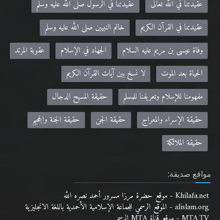
عقيدتنا في الله تعالى
عقيدتنا في الرسول صلى الله عليه وسلم
عقيدتنا في القرآن الكريم
خاتم النبيين صلى الله عليه وسلم
وفاة عيسى بن مريم عليه السلام
الجهاد في الإسلام
عقوبة المرتد
الحياة بعد الموت
لا نسخ بين آيات القرآن الكريم
مفهومنا للإسلام وتعريفنا للمسلم
حقيقة المسيح الدجال
حقيقة الإسراء والمعراج
حقيقة الجن
حقيقة الجنة والجحيم
حقيقة الملائكة
مواقع صديقة:
Khilafa.net - موقع حضرة مرزا مسرور أحمد نصره الله
alislam.org - الموقع الرسمي للجماعة الإسلامية الأحمدية باللغة الانجليزية
MTA.TV - موقع قناة MTA الرسمي