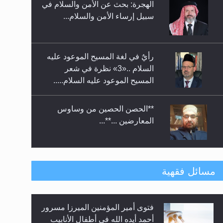
الهجرة: بحث عن الأمن والسلام في
حفل توزيع الشهادات في الجامعة
سبيل إرساء الأمن والسلام...
الأحمدية بنيجيريا لعام 2025
رأيٌ في لغة المسيح الموعود عليه
السلام ..«3» نظرة في شعر
المسيح الموعود عليه السلام.....
**الحصن الحصين من وساوس
المعارضين ...**...
متطلَّبات التّحريك الجديد...
مسائل فقهية
فتوى أمير المؤمنين الميرزا مسرور
رأيٌ في لغة المسيح الموعود عليه
أحمد أيده الله في أطفال الأنابيب