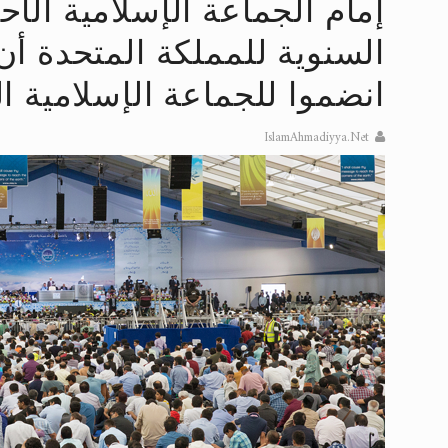
إمام الجماعة الإسلامية الأ
إعلان هامّ بخصوص الرسائل المرسلة إ
للانتقال إلى كافة الردود على القمص
انضموا للجماعة الإسلامية ا
اقرأ هذا الكتاب وتعرّف على حقيقة ال
IslamAhmadiyya.Net
عرض مصوَّر لأقوال المستشرقين في خا
الحجّ.. دلالات، حِكم، وأهداف >> المزي
اقرأ هذا المقال في أهمية عيد الأض