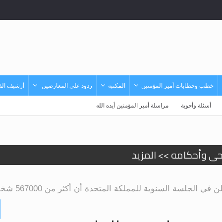
خطب وخطابات أمير المؤمنين
المكتبة
ردود على المعارضين
أرشيف الفي
أسئلة وأجوبة
مراسلة أمير المؤمنين أيده الله
حى وأحكامه >> المزيد
د
ية للمملكة المتحدة أن أكثر من 567000 شخصًا انضموا للجماعة الإسلامية الأحمدية