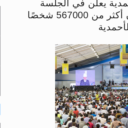
حمدية يعلن في الجلسة
لى حضرة امير المؤمنين أيده الله والمكتب العربي >> الم
السنوية للمملكة المتحدة أن أكثر من 567000 شخصًا
 زكريا يطرس وأعداء الإسلام اضغط هنا >> المزيد
لأحمدية
إسراء والمعراج >> المزيد
تم النبيين صلى الله عليه وسلم >> المزيد
د
حى وأحكامه >> المزيد