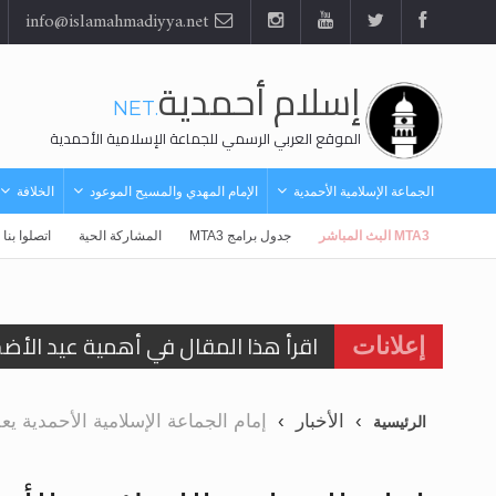
info@islamahmadiyya.net
إسلام أحمدية
.NET
الموقع العربي الرسمي للجماعة الإسلامية الأحمدية
الجماعة الإسلامية الأحمدية
الإمام المهدي والمسيح الموعود
الخلافة
MTA3 البث المباشر
جدول برامج MTA3
المشاركة الحية
اتصلوا بنا
اقرأ هذا المقال في أهمية عيد الأض
إعلانات
الحجّ.. دلالات، حِكم، وأهداف >> المزي
الأخبار
إمام الجماعة الإسلامية الأحمدية يعلن في الجلسة السنو
الرئيسية
تعميم هامّ لأفراد الجماعة >> المزيد
تعميم هامّ لأفراد الجماعة >> المزيد