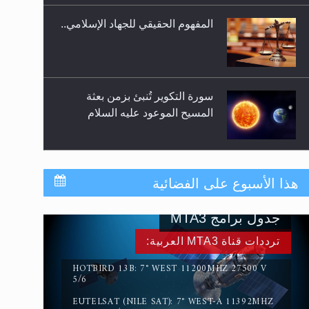
المفهوم الحقيقي للجهاد الإسلامي..
سورة التكوير تُنبئ بزمن بعثة
المسيح الموعود عليه السلام
حقيقة المسيح الدجال
هذا الأسبوع على الفضائية
جدول برامج MTA3
القرآن قاضٍ وحكمٌ على السنة
ترددات قناة MTA3 العربية:
ومهيمنٌ عليها.. ليس العكس
HOTBIRD 13B: 7° WEST 11200MHZ 27500 V
5/6
EUTELSAT (NILE SAT): 7° WEST-A 11392MHZ