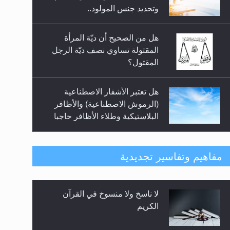
السلام.. 4...
وتحديد جنس المولود..
هل من الصحيح أن ديّة المرأة
المقتولة تساوي نصف ديّة الرجل
المقتول؟
هل تعتبر الأشفار الاصطناعية
(الرموش الاصطناعية) والأظافر
البلاستيكية وطلاء الأظافر حاجبا
للوضوء وهل يُسمح الصلاة بها؟
هل يُحسب حول الزكاة وفق السنة
مفاهيم وتفاسير تجديدية
الميلادية أو الهجرية؟
لا ناسخ ولا منسوخ في القرآن
هل يجوز فتح مشروع كوافير نسائي
الكريم
للمحجبات وغير المحجبات؟