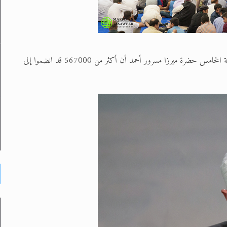
في 22/08/2015، أعلن إمام الجماعة الإسلامية الأحمدية العالمية، الخليفة الخامس حضرة ميرزا مسرور أحمد أن أكثر من 567000 قد انضموا إلى