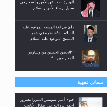
الهجرة: بحث عن الأمن والسلام في
حفل توزيع الشهادات في الجامعة
سبيل إرساء الأمن والسلام...
الأحمدية بنيجيريا لعام 2025
رأيٌ في لغة المسيح الموعود عليه
السلام ..«3» نظرة في شعر
المسيح الموعود عليه السلام.....
**الحصن الحصين من وساوس
المعارضين ...**...
متطلَّبات التّحريك الجديد...
مسائل فقهية
فتوى أمير المؤمنين الميرزا مسرور
رأيٌ في لغة المسيح الموعود عليه
أحمد أيده الله في أطفال الأنابيب