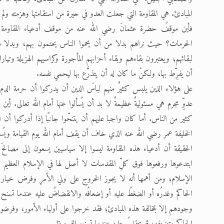
المبادئ. هي المقاومة التي جعلت العدو في حيرة من استقامتها وهزمته ولم تت
فأين موقفُ حضرة عثمانَ رضي الله عنه من موقف أدعياء المقاومة ح
الحرمات؟ حيث نراهم بدلا من أن يحموا الناس يحتمون بهم، وبدلا من
لبقائهم؛ ويعتبرون بقاءهم وبقاء أحزابهم المأجورة وكراسيهم الهزيلة وتيارا
أن يفرِّط بها، ولكنْ ما كان له أن يتذرَّع بها ليحمي نفسه.
على هؤلاء الذين يلبس كثيرٌ منهم لباسَ الدين أن يدركوا أن حرمة الدم ت
عدوِّ مجرم هي مسئوليةٌ عظيمةٌ لا بد أن يُسألوا عنها أمام الله تعالى
كثير من الناس. أما كان واجبا عليهم أن يتنحّوا جانبًا إذا أدركوا أن 
الخليفة عمر رضي الله عنه الذي خاف أن يقف أمام الله يوم القيامة ويُس
الحقيقة أن أدعياء هذه المقاومة ليسوا إلا سياسيين يسعون إلى مصالحَ ت
ابتدعوها ورفعوها فوق كلِّ المقدسات لا أصل لها في الإسلام العظيم ا
الإسلام؛ ومن أهمها أنه لا يجوز الخروج على ولي الأمرِ وفرض خيار ال
الحاكم وغدرُه أو الضغطُ عليه أو إضعافُه والانقضاضُ عليه عندما تسنح ا
وجودهم إلا بمخالفة هذه المبادئ؛ فقد خرجوا على أولياء الأمور، وفرضوا 
الحاكم وتضعفه، ثم تنقلبُ عليه عندما تسنح الفرصة!