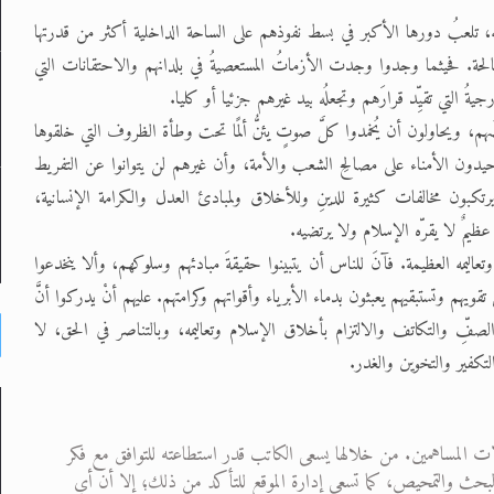
وانه، تلعبُ دورها الأكبر في بسط نفوذهم على الساحة الداخلية أكثر من قدرتها
لحة. فحيثما وجدوا وجدت الأزماتُ المستعصيةُ في بلدانهم والاحتقانات التي
ُ التي تقيِّد قرارَهم وتجعلُه بيد غيرهم جزئيا أو كليا.
هم، ويحاولون أن يُخمدوا كلَّ صوتٍ يئنُّ ألمًا تحت وطأة الظروف التي خلقوها
لوحيدون الأمناء على مصالحِ الشعب والأمة، وأن غيرهم لن يتوانوا عن التفريط
بون مخالفات كثيرة للدينِ وللأخلاق ولمبادئ العدل والكرامة الإنسانية،
ظيمٌ لا يقرّه الإسلام ولا يرتضيه.
اليمه العظيمة. فآنَ للناس أن يتبينوا حقيقةَ مبادئهم وسلوكهم، وألا ينخدعوا
ويهم وتستبقيهم يعبثون بدماء الأبرياء وأقواتهم وكرامتهم. عليهم أنْ يدركوا أنَّ
لصفِّ والتكاتف والالتزام بأخلاق الإسلام وتعاليمه، وبالتناصر في الحق، لا
تكفير والتخوين والغدر.
ت المساهمين. من خلالها يسعى الكاتب قدر استطاعته للتوافق مع فكر
 من البحث والتمحيص، كما تسعى إدارة الموقع للتأكد من ذلك؛ إلا أن أي