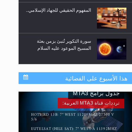
المفهوم الحقيقي للجهاد الإسلامي..
سورة التكوير تُنبئ بزمن بعثة
المسيح الموعود عليه السلام
حقيقة المسيح الدجال
هذا الأسبوع على الفضائية
جدول برامج MTA3
القرآن قاضٍ وحكمٌ على السنة
ترددات قناة MTA3 العربية:
ومهيمنٌ عليها.. ليس العكس
HOTBIRD 13B: 7° WEST 11200MHZ 27500 V
5/6
EUTELSAT (NILE SAT): 7° WEST-A 11392MHZ