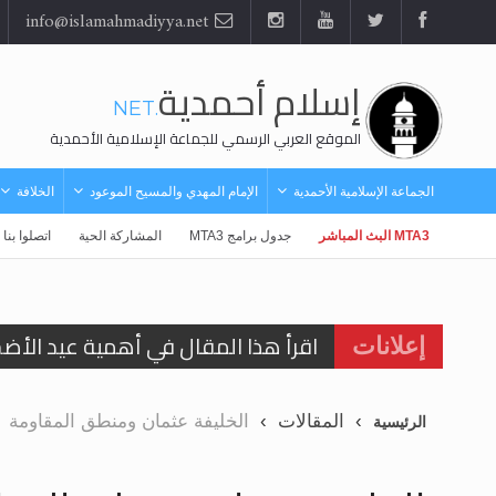
info@islamahmadiyya.net
إسلام أحمدية
.NET
الموقع العربي الرسمي للجماعة الإسلامية الأحمدية
الجماعة الإسلامية الأحمدية
الإمام المهدي والمسيح الموعود
الخلافة
MTA3 البث المباشر
جدول برامج MTA3
المشاركة الحية
اتصلوا بنا
اقرأ هذا المقال في أهمية عيد الأض
إعلانات
اقرأ هذا المقال في أهمية عيد الأض
المقالات
الخليفة عثمان ومنطق المقاومة
الرئيسية
الحجّ.. دلالات، حِكم، وأهداف >> المزي
تعميم هامّ لأفراد الجماعة >> المزيد