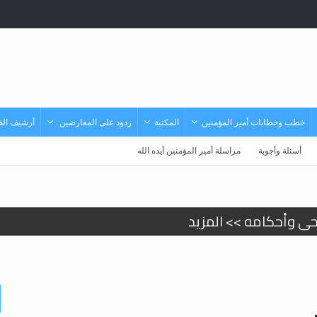
خطب وخطابات أمير المؤمنين
المكتبة
ردود على المعارضين
أرشيف الفي
أسئلة وأجوبة
مراسلة أمير المؤمنين أيده الله
حى وأحكامه >> المزيد
حى وأحكامه >> المزيد
د