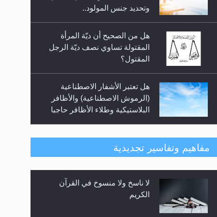
السلام.. 4...
وتحديد جنس المولود..
هل من الصحيح أن ديّة المرأة
المقتولة تساوي نصف ديّة الرجل
المقتول؟
هل تعتبر الأشفار الاصطناعية
(الرموش الاصطناعية) والأظافر
البلاستيكية وطلاء الأظافر حاجبا
للوضوء وهل يُسمح الصلاة بها؟
هل يُحسب حول الزكاة وفق السنة
مفاهيم وتفاسير تجديدية
الميلادية أو الهجرية؟
لا ناسخ ولا منسوخ في القرآن
هل يجوز فتح مشروع كوافير نسائي
الكريم
للمحجبات وغير المحجبات؟