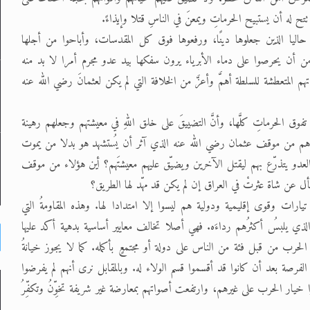
ح له أن يستبيح الحرماتِ ويمعنَ في الناسِ قتلا وإيذاءً.
اليا الذين جعلوها دينًا، ورفعوها فوق كل المقدسات، وأباحوا من أجلها
 أن يحرصوا على دماء الأبرياء يرون سفكها بيد عدو مجرم أمرا لا بد منه
تهم المتعطشة للسلطة أهمَّ وأعزَّ من الخلافة التي لم يكن لعثمانَ رضي الله عنه
فوق الحرماتِ كلَّها، وأنَّ التضييقَ على خلق اللهِ في معيشتهم وجعلهم رهينة
. أين هم من موقف عثمان رضي الله عنه الذي آثر أن يُستشهد هو بدلا من يموت
العدو يتذرّع بهم ليقتل الآخرين ويضيّق عليهم معيشتَهم؟ أين هؤلاء من موقف
أل عن شاة عثرتْ في العراق إن لم يكن قد مهّد لها الطريق؟
يارات وقوى إقليمية ودولية هم ليسوا إلا امتدادا لها. وهذه المقاومةُ التي
لذي يلبسُ أكثرُهم رداءَه. فهي أصلا تخالف معايير أساسية بدهية أكد عليها
حرب من قبل فئة من الناس على دولة أو مجتمعٍ بأكمله. كما لا يجوز خيانةُ
لفرصة بعد أن كانوا قد أقسموا قسم الولاء له. وبالمقابل نرى أنهم لم يفرضوا
خيار الحرب على غيرهم، وارتفعت أصواتهم بمعارضة غير شريفة تخوِّنُ وتكفِّرُ