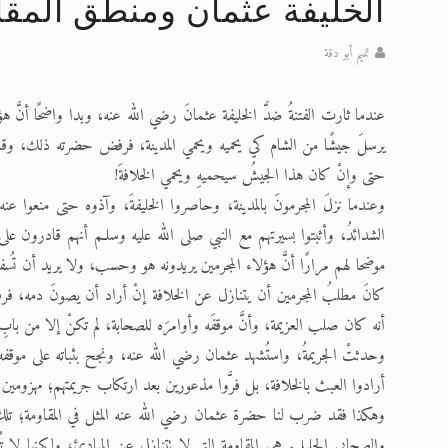
الخليفة عثمان ومنطق المقا
تعميم هامّ لأفراد الجماعة >> المزيد
تميم أبو دقة
إعلان هامّ بخصوص الرسائل المرسلة إ
عندما ثارت الفتنةُ ضدَّ الخليفة عثمانَ رضي الله عنه، وبدا واضحًا أنَّ
للانتقال إلى كافة الردود على القمص
يرسلَ جيشًا من الشام كي يحميه ويحمي المدينة، فرفض حضرته ذلك، وقال إن
اقرأ هذا الكتاب وتعرّف على حقيقة ال
حتى وإنْ كان هذا الجيشُ سيحميهِ ويحمي الخلافةَ!
عرض مصوَّر لأقوال المستشرقين في خا
وعندما نزلَ المجرمونَ بالمدينة، وحاصروا الخليفةَ، وآذوه حتى منعوا 
الشدائدُ، وأثبتوا بسيرتهم مع النبي صلى الله عليه وسلـم أنهم قادرون 
الحجّ.. دلالات، حِكم، وأهداف >> المزي
موضحا لهم مرارًا أنَّ هؤلاء المجرمين يريدونه هو وحسب، ولا يريد أن تُ
كانَ مطلبُ المجرمين أن يتنازل عن الخلافة إنْ أراد أن يصونَ دمه، فرفض
أنه كان صلب العزيمة، وأنَّ موقفَه وأوامرَه للصحابة، لم تكنْ إلا من باب
وحدثتْ الجريمةُ، واستُشهد عثمان رضي الله عنه، ونجح بثباته على موقفه 
أرادوا العبث بالخلافة، بل فرَّوا مذعورين بعد ارتكاب جريمتهم؛ مهزومين 
وهكذا فقد ضرب لنا حضرة عثمان رضي الله عنه المثل في المقاومة؛ تلك ال
والصحابي الجليل. هي المقاومة التي لا تتنازل عن المبادئ، ولكنها لا 