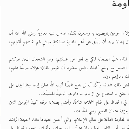
ومة
لى حضرة امير المؤمنين أيده الله والمكتب العربي >> الم
 هؤلاء المجرمين يتربصون به ويسعون لقتله، عرض عليه معاويةُ رضي الله عنه أن
 زكريا يطرس وأعداء الإسلام اضغط هنا >> المزيد
ه لا يريد أن يُضيّق على أهلِ المدينةِ بمساكنةِ جيشٍ لهم يقاسمهم أقواتهم؛
إسراء والمعراج >> المزيد
تم النبيين صلى الله عليه وسلم >> المزيد
عنه الماء، هبّ الصحابة لكي يدافعوا عن خليفتهم؛ وهم الشجعان الذين عركتهم
على التعامل مع وضعٍ كهذا، رفض حضرته أن يقوموا لمقاتلة هؤلاء حرصًا عليهم؛
د
سفك دماؤهم دونه.
 ذلك بشدة، وأكّد أنه لن يخلعَ قميصًا ألبسه الله تعالى إياه. وهذا يدل على
ِ حقنِ ما استطاع من الدماء؛ ما دام هو الوحيدُ المستهدَف.
في الحفاظ على مقام الخلافة شامخًا، وأفشل بصلابة موقفه كيدَ المجرمين الذين
بعزيمة عثمان العظيم رضي الله عنه.
مقاومة القائمة على تعاليم الإسلام، والتي أحسن تنفيذها ذلك الخليفة الراشد
تُعرض أمن الناس للخطر، ولا تضيّق عليهم حياتهم وأقواتهم بحجة الحفاظ على