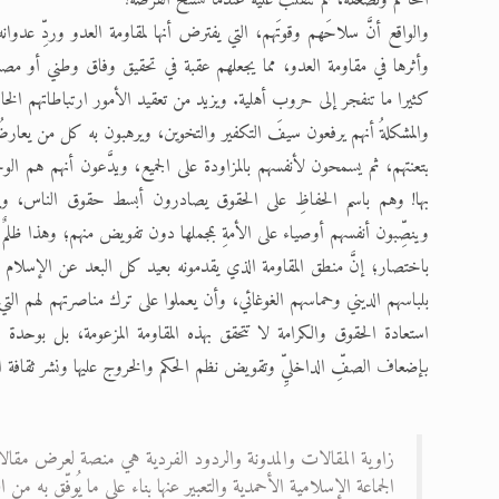
والواقع أنَّ سلاحَهم وقوتَهم، التي يفترض أنها لمقاومة العدو وردِّ عد
وأثرها في مقاومة العدو، مما يجعلهم عقبة في تحقيق وفاق وطني أو مصا
كثيرا ما تنفجر إلى حروب أهلية. ويزيد من تعقيد الأمور ارتباطاتهم الخارجية
والمشكلةُ أنهم يرفعون سيفَ التكفير والتخوين، ويرهبون به كل من يعارضُ
بتعنتهم، ثم يسمحون لأنفسهم بالمزاودة على الجميع، ويدَّعون أنهم هم ا
بها! وهم باسم الحفاظِ على الحقوق يصادرون أبسط حقوق الناس، ويرتك
وينصِّبون أنفسهم أوصياء على الأمةِ بمجملها دون تفويض منهم؛ وهذا ظلمٌ ع
باختصار؛ إنَّ منطق المقاومة الذي يقدمونه بعيد كل البعد عن الإسلام وتع
بلباسهم الديني وحماسهم الغوغائي، وأن يعملوا على ترك مناصرتهم لهم التي تق
استعادة الحقوق والكرامة لا تتحقق بهذه المقاومة المزعومة، بل بوحدة ا
بإضعاف الصفِّ الداخليِّ وتقويض نظم الحكم والخروج عليها ونشر ثقافة ال
زاوية المقالات والمدونة والردود الفردية هي منصة لعرض مقالا
الجماعة الإسلامية الأحمدية والتعبير عنها بناء على ما يُوفّق به