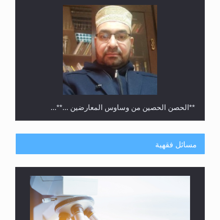
**الحصن الحصين من وساوس المعارضين ...**...
مسائل فقهية
متطلَّبات التّحريك الجديد...