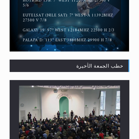
HOTBIRD 13B: 7° WEST 11200MHZ 27500 V
5/6
حقيقة المسيح الدجال
EUTELSAT (NILE SAT): 7° WEST-A 11392MHZ
27500 V 7/8
GALAXY 19: 97° WEST 12184MHZ 22500 H 2/3
PALAPA D: 113° EAST 3880MHZ 29900 H 7/8
خطب الجمعة الأخيرة
القرآن قاضٍ وحكمٌ على السنة ومهيمنٌ عليها.. ليس
العكس