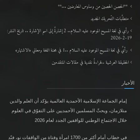
**الحصن الحصين من وساوس المعارضين ...**
متطلَّبات التّحريك الجديد
رأي في لغة المسيح الموعود عليه السلام.. 2 إشارةٌ إلى اسم الإشارة .. تاريخ النشر:
19-2-2026
رأيٌ في لغة المسيح الموعود عليه السلام ..1 في محنة اللغة ومعاني «الاشتهار»
الحقيقة العرشية ..قراءةٌ نقدية في مقالات المتقدمين
الأخبار
إمام الجماعة الإسلامية الأحمدية العالمية يؤكد أن العلم والدين
متلازمان، ويحثّ المسلمين الأحمديين على التفوّق في العلوم
خلال الاجتماع الوطني للواقفين الجدد لعام 2026
في خطابٍ أمام أكثر من 1700 امرأة وفتاة من الواقفات نو، فنّد