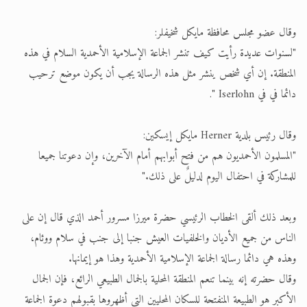
وقال عضو مجلس محافظة مايكل شخيفلر:
"لسنوات عديدة رأيت كيف تنشر الجماعة الإسلامية الأحمدية السلام في هذه
المنطقة. إن أي شخص ينشر مثل هذه الرسالة يجب أن يكون موضع ترحيب
دائما في في Iserlohn ".
وقال رئيس بلدية Herner مايكل إيسكين:
"المسلمون الأحمديون هم من فتح أبوابهم أمام الآخرين، وإن دعوتنا جميعا
للمشاركة في احتفال اليوم لدليلٌ على ذلك."
وبعد ذلك ألقى الخطاب الرئيسي حضرة ميرزا مسرور أحمد الذي قال إن على
الناس من جميع الأديان والخلفيات العيش جنبا إلى جنب في سلام ووئام،
وهذه هي دائما رسالة الجماعة الإسلامية الأحمدية وهذا هو إيمانها.
وقال حضرته إنه بينما تنعم المنطقة المحلية بالجمال الطبيعي الرائع، فإن الجمال
الأكبر هو الطبيعة المنفتحة للسكان المحليين التي أظهروها بقبولهم دعوة الجماعة