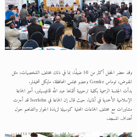
وقد حضر الحفل أكثر من 50 ضيفًا، بما في ذلك مختلف الشخصيات، مثل
المفوض، توماس Gemke وعضو مجلس المحافظة، مايكل شخيفلر.
بدأت الجلسة الرسمية بكلمة ترحيبية ألقاها عبد الله ڤاغيسهاور، أمير الجماعة
الإسلامية الأحمدية في ألمانيا. حيث قال إن الجماعة في Iserlohn قد أجرت
مشاورات مع مختلف الجماعات المحلية كوسيلة لزيادة الحوار والتفاهم حول
أهداف المسجد.