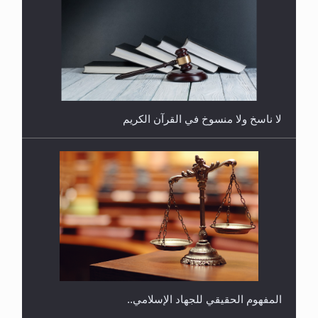
هل يُحسب حول الزكاة وفق السنة الميلادية أو الهجرية؟
لا ناسخ ولا منسوخ في القرآن الكريم
هل يجوز فتح مشروع كوافير نسائي للمحجبات وغير
المحجبات؟
المفهوم الحقيقي للجهاد الإسلامي..