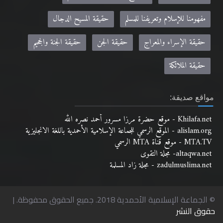
مفهومنا للإسلام وتعريفنا للمسلم
حقيقة المسيح الدجال
حقيقة الإسراء والمعراج
حقيقة الجن
حقيقة الجنة والجحيم
حقيقة الملائكة
مواقع صديقة:
Khilafa.net - موقع حضرة مرزا مسرور أحمد نصره الله
alislam.org - الموقع الرسمي للجماعة الإسلامية الأحمدية باللغة الانجليزية
MTA.TV - موقع قناة MTA الرسمي
altaqwa.net- مجلة التقوى
zadulmuslima.net - مجلة زاد المسلمة
© الجماعة الإسلامية الأحمدية 2018. جميع الحقوق محفوظة. |
حقوق النشر