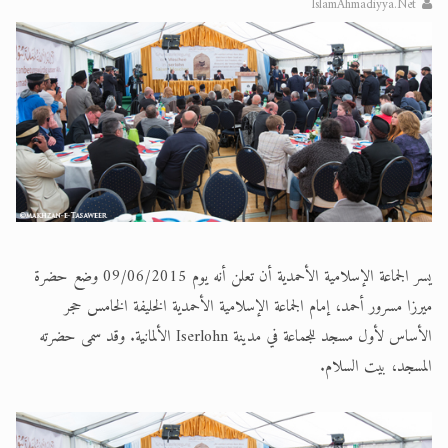
IslamAhmadiyya.Net
الحجّ.. دلالات، حِكم، وأهداف >> المزيد
اقرأ هذا المقال في أهمية عيد الأضحى و
يسر الجماعة الإسلامية الأحمدية أن تعلن أنه يوم 09/06/2015 وضع حضرة
ميرزا مسرور أحمد، إمام الجماعة الإسلامية الأحمدية الخليفة الخامس حجر
الأساس لأول مسجد للجماعة في مدينة Iserlohn الألمانية. وقد سمى حضرته
المسجد، بيت السلام.