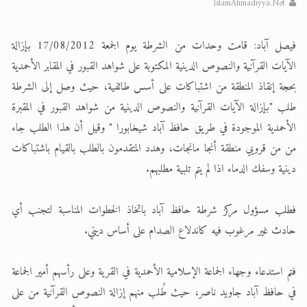
IslamAhmadiyya.Net
الحجّ.. دلالات، حِكم، وأهداف >> المزيد
فيصل آباد: قامت وحدات من الشرطة يوم الجمعة 17/08/2012 بإزالة
اقرأ هذا المقال في أهمية عيد الأضحى و
الآيات القرآنية والنصوص الدينية المكتوبة على شواهد القبور في المقابر الأحمدية
بحجة إنقاذ المنطقة من اشتباكات على أسس طائفية، حيث وصل إلى الشرطة
طلب "بإزالة الآيات القرآنية والنصوص الدينية من شواهد القبور في المقبرة
الأحمدية الموجودة في طريق حافظ آباد شيخابورا " وقيل أن هذا الطلب جاء
من من قرويي منطقة أنجا مانجات، وهدد المتقدمون بالطلب بالقيام باشتباكات
دينية وسفك الدماء اذا لم يتم تلبية مطلبهم.
فطلب مسؤول مركز شرطة حافظ آباد باتخاذ الخطوات المناسبة لتجنب أي
حادث غير مرغوب فيه كاندلاع الصدام على أساس ديني.
فتم استدعاء وجهاء الجماعة الإسلامية الأحمدية في القرية وعلى رأسهم أمير الجماعة
في حافظ آباد جاويد ناصر، حيث طُلب منهم إزالة النصوص القرآنية من على