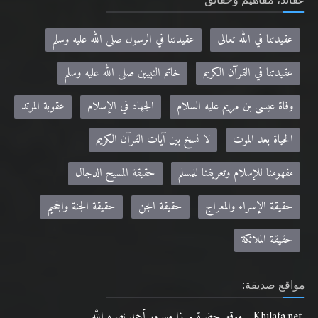
عقيدتنا في الله تعالى
عقيدتنا في الرسول صلى الله عليه وسلم
عقيدتنا في القرآن الكريم
خاتم النبيين صلى الله عليه وسلم
وفاة عيسى بن مريم عليه السلام
الجهاد في الإسلام
عقوبة المرتد
الحياة بعد الموت
لا نسخ بين آيات القرآن الكريم
مفهومنا للإسلام وتعريفنا للمسلم
حقيقة المسيح الدجال
حقيقة الإسراء والمعراج
حقيقة الجن
حقيقة الجنة والجحيم
حقيقة الملائكة
مواقع صديقة:
Khilafa.net - موقع حضرة مرزا مسرور أحمد نصره الله