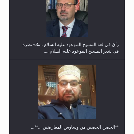
حفل توزيع الشهادات في الجامعة الأحمدية بنيجيريا لعام
2025
رأيٌ في لغة المسيح الموعود عليه السلام ..«3» نظرة
في شعر المسيح الموعود عليه السلام.....
**الحصن الحصين من وساوس المعارضين ...**...