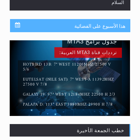
السلام
هذا الأسبوع على الفضائية
جدول برامج MTA3
ترددات قناة MTA3 العربية:
HOTBIRD 13B: 7° WEST 11200MHZ 27500 V
5/6
EUTELSAT (NILE SAT): 7° WEST-A 11392MHZ
حقيقة المسيح الدجال
27500 V 7/8
GALAXY 19: 97° WEST 12184MHZ 22500 H 2/3
PALAPA D: 113° EAST 3880MHZ 29900 H 7/8
خطب الجمعة الأخيرة