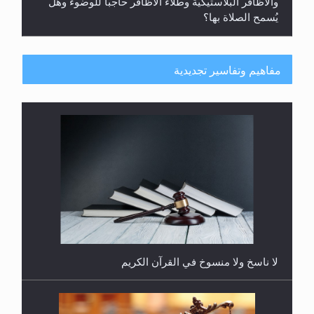
والأظافر البلاستيكية وطلاء الأظافر حاجبا للوضوء وهل
يُسمح الصلاة بها؟
مفاهيم وتفاسير تجديدية
هل يُحسب حول الزكاة وفق السنة الميلادية أو الهجرية؟
لا ناسخ ولا منسوخ في القرآن الكريم