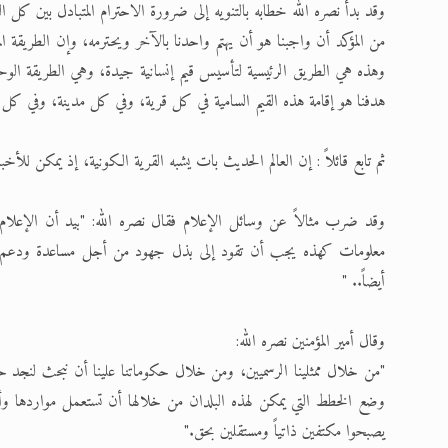
وقد بدأ نصره الله خطابه بالتنويه إلى ضرورة الاحترام المتبادل بين كل ا
من المؤكد أن واجبنا هو أن يهتم واحدنا بالآخر ويحترمه، وإن الطريقة 
وهذه هي الطريق الرئيسية لتأسيس قيم إنسانية جيدة، وهي الطريقة الوحي
هدفنا هو إقامة هذه القيم السامية في كل قرية، وفي كل مدينة، وفي كل ب
ثم تابع قائلاً : إن العالم الحديث بات يشبه القرية الكونية، إذ يمكن لل
وقد ضرب مثالاً عن وسائل الإعلام فقال نصره الله: "بيد أن الإعلام 
معلومات كهذه يجب أن تقود إلى بذل جهود من أجل مساعدة ودعم ال
أيضاً.. "
وقال أمير المؤمنين نصره الله:
"من خلال ممثلينا الرسميين، ومن خلال حكوماتنا علينا أن نبحث لنجد حلو
وضع الخطط التي يمكن لهذه البلدان من خلالها أن تستعمل مواردها و
يصبحوا مكتفين ذاتياً ومستقلين بحق."