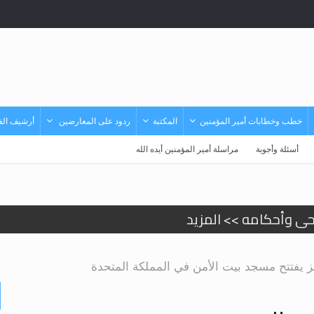
خطب وخطابات أمير المؤمنين
المكتبة
ردود على المعارضين
أرشيف الفي
أسئلة وأجوبة
مراسلة أمير المؤمنين أيده الله
حى وأحكامه >> المزيد
حى وأحكامه >> المزيد
زيز يفتتح مسجد بيت الأمن في المملكة المتحدة
د