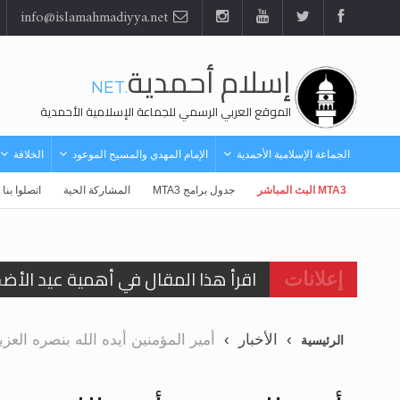
info@islamahmadiyya.net
إسلام أحمدية
.NET
الموقع العربي الرسمي للجماعة الإسلامية الأحمدية
الجماعة الإسلامية الأحمدية
الإمام المهدي والمسيح الموعود
الخلافة
MTA3 البث المباشر
جدول برامج MTA3
المشاركة الحية
اتصلوا بنا
اقرأ هذا المقال في أهمية عيد الأض
إعلانات
اقرأ هذا المقال في أهمية عيد الأض
الأخبار
أمير المؤمنين أيده الله بنصره الع
الرئيسية
الحجّ.. دلالات، حِكم، وأهداف >> المزي
تعميم هامّ لأفراد الجماعة >> المزيد