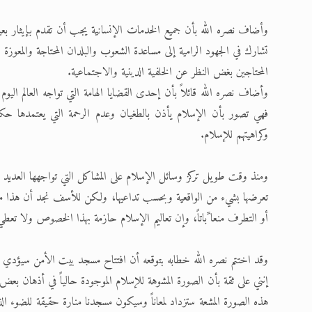
وأضاف نصره الله بأن جميع الخدمات الإنسانية يجب أن تقدم بإيثار بعيد
تشارك في الجهود الرامية إلى مساعدة الشعوب والبلدان المحتاجة والمعوز
المحتاجين بغض النظر عن الخلفية الدينية والاجتماعية.
وأضاف نصره الله قائلاً بأن إحدى القضايا الهامة التي تواجه العالم اليو
فهي تصور بأن الإسلام يأذن بالطغيان وعدم الرحمة التي يعتمدها 
وكراهيتهم للإسلام.
ومنذ وقت طويل تركز وسائل الإسلام على المشاكل التي تواجهها العديد 
تعرضها بشيء من الواقعية وبحسب تداعيها، ولكن للأسف نجد أن هذا من
أو التطرف منعا ًباتاً، وإن تعاليم الإسلام حازمة بهذا الخصوص ولا تعطي
وقد اختتم نصره الله خطابه بتوقعه أن افتتاح مسجد بيت الأمن سيؤدي إلى
إنني على ثقة بأن الصورة المشوهة للإسلام الموجودة حالياً في أذهان بعض ا
هذه الصورة المشعة ستزداد لمعاناً وسيكون مسجدنا منارة حقيقة للضوء الذي س