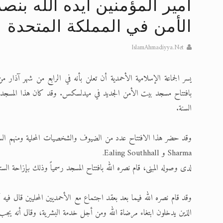
أمير المؤمنين أيده الله بنص
تعميم هامّ لأفراد الجماعة >> المزيد
الأمن في المملكة المتحدة
إعلان هامّ بخصوص الرسائل المرسلة إ
IslamAhmadiyya.Net
للانتقال إلى كافة الردود على القمص
اقرأ هذا الكتاب وتعرّف على حقيقة ال
بافتتاح مسجد بيت الأمن الجديد في ميدلسكس. وقد كان هذا المسجد، ال
عرض مصوَّر لأقوال المستشرقين في خا
السنة.
الحجّ.. دلالات، حِكم، وأهداف >> المزي
Sharma و Ealing Southhall.
لدى وصوله المبنى، قام نصره الله بافتتاح المسجد رسمياً وذلك بإزاحة الست
وقد قام نصره الله فيما بعد بعقد اجتماع مع الأحمديين المحليين قال ف
الذين يدخلون ابتغاء مرضاة الله ومن أجل خدمة البشرية، وقال أنه يجب