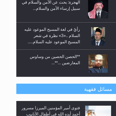
الهجرة: بحث عن الأمن والسلام في
حفل توزيع الشهادات في الجامعة
سبيل إرساء الأمن والسلام...
الأحمدية بنيجيريا لعام 2025
رأيٌ في لغة المسيح الموعود عليه
السلام ..«3» نظرة في شعر
المسيح الموعود عليه السلام.....
**الحصن الحصين من وساوس
المعارضين ...**...
متطلَّبات التّحريك الجديد...
مسائل فقهية
فتوى أمير المؤمنين الميرزا مسرور
رأيٌ في لغة المسيح الموعود عليه
أحمد أيده الله في أطفال الأنابيب