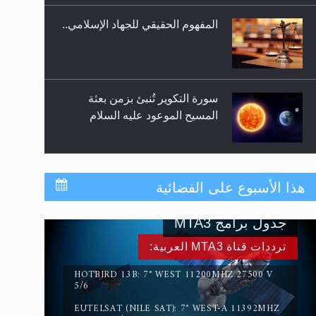
المفهوم الحقيقي للجهاد الإسلامي..
سورة التكوير تُنبئ بزمن بعثة
المسيح الموعود عليه السلام
حقيقة المسيح الدجال
هذا الأسبوع على الفضائية
جدول برامج MTA3
القرآن قاضٍ وحكمٌ على السنة
ترددات قناة MTA3 العربية:
ومهيمنٌ عليها.. ليس العكس
HOTBIRD 13B: 7° WEST 11200MHZ 27500 V
5/6
EUTELSAT (NILE SAT): 7° WEST-A 11392MHZ