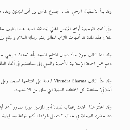
وقد بدأ الاستقبال الرسمي عقب اجتماع خاص بين أمير المؤمنين وعدد من 
وفي كلمته الترحيبية أوضح الرئيس المحلي للمنطقة، السيد عبد اللطيف خان
خلال هذه المدة قد أظهرت التزامها المطلق بنشر رسالة السلام والوئام بين 
وقد دعا النائب جون ماك دونال افتتاح المسجد بأنه "حدث تاريخي حقا
دعم عمل الجماعة الإسلامية الأحمدية والسعي إلى مساعدتهم في أنحاء العالم
وقد هنأ النائب Virendra Sharma الجماعة عل
أخلاقي" لمساعدة كل الجماعات السلمية التي تعاني من الاضطهاد.
وقد اختُتم هذا الحدث بخطاب لسيدنا أمير المؤمنين ميرزا مسرور أحمد أيده ا
دعا حضرته الصحافة في خطابه لتستعمل نفوذها الكبير بنزاهة ومسؤولية.