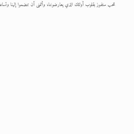
للحب ستفوز بقلوب أولئك الذي يعارضوننا، وأتمنى أن تنضموا إلينا وتساعدون