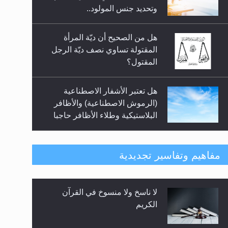
السلام.. 4...
وتحديد جنس المولود..
هل من الصحيح أن ديّة المرأة
المقتولة تساوي نصف ديّة الرجل
المقتول؟
هل تعتبر الأشفار الاصطناعية
(الرموش الاصطناعية) والأظافر
البلاستيكية وطلاء الأظافر حاجبا
للوضوء وهل يُسمح الصلاة بها؟
هل يُحسب حول الزكاة وفق السنة
مفاهيم وتفاسير تجديدية
الميلادية أو الهجرية؟
لا ناسخ ولا منسوخ في القرآن
هل يجوز فتح مشروع كوافير نسائي
الكريم
للمحجبات وغير المحجبات؟