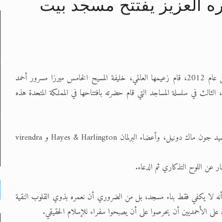
ره العزيز يفتتح مسجد بيت
لى حضرة امير المؤمنين أيده الله والمكتب العربي >> الم
 زكريا يطرس وأعداء الإسلام اضغط هنا >> المزيد
يسر الجماعة الإسلامية الأحمدية أن تعلن بأنه في الرابع من شهر آذار من عام 2012، قام زعيمها العالمي، خليفة المسيح الخامس ميرزا مسرور أحمد
إسراء والمعراج >> المزيد
ثالث في سلسلة المساجد التي قام حضرته بافتتاحها في المملكة المتحدة هذه
تم النبيين صلى الله عليه وسلم >> المزيد
د
وقد حضر هذا الافتتاح عدد من الضيوف والشخصيات المحلية ومنهم السيد جون ماك دونيل، وأعضاء البرلمان Hayes & Harlington و virendra
ار عن اللوح التذكاري ثم الدعاء.
يه أنه لا يكفي فقط بناء مسجد، بل من الضروري أن نعمره بذوي القلوب النقية
 على الأحمديين أن يحرصوا على أن يصبحوا سفراء للإسلام الحقيقي.