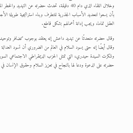
وخلال اللقاء الذي دام 40 دقيقة، تحدث حضرته عن الت
بأن يسعوا لتحديد الأسباب الجذرية للتطرف وبناء استراتيجية طويلة الأج
العقل تماما، ويجب إدانة أعمالهم بشكل قاطع.
وقال حضرته متحدثًا عن تهديد داعش إنه يعتقد بوجوب "تضافر وتوحيد ال
وقال أيضًا إنه حتى يسود السلام في العالم من الضروري أن تسود العدالة 
وشكرت السيدة حيدري، التي تمثل الحزب الديمقراطي الاجتماعي السويدي
حضرته على الدعوة ودعا لها بالنجاح في تعزيز السلام وحقوق الإنسان في ال