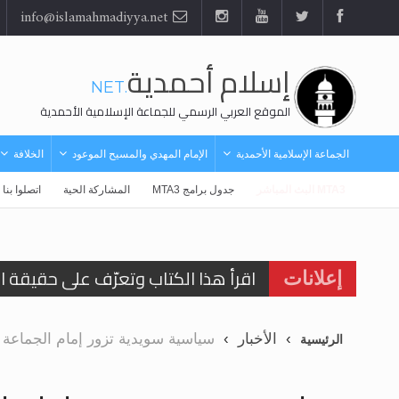
info@islamahmadiyya.net
إسلام أحمدية
.NET
الموقع العربي الرسمي للجماعة الإسلامية الأحمدية
الجماعة الإسلامية الأحمدية
الإمام المهدي والمسيح الموعود
الخلافة
MTA3 البث المباشر
جدول برامج MTA3
المشاركة الحية
اتصلوا بنا
اقرأ هذا الكتاب وتعرّف على حقيقة ال
إعلانات
عرض مصوَّر لأقوال المستشرقين في خا
الأخبار
سياسية سويدية تزور إمام الجماعة ال
الرئيسية
الحجّ.. دلالات، حِكم، وأهداف >> المزي
اقرأ هذا المقال في أهمية عيد الأض