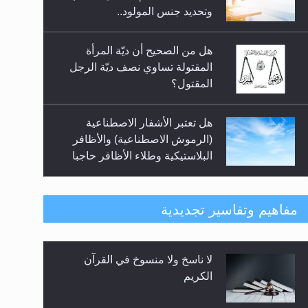
السلام.. 4...
وتحديد جنس المولود..
هل من الصحيح أن ديّة المرأة
المقتولة تساوي نصف ديّة الرجل
المقتول؟
هل تعتبر الأشفار الاصطناعية
(الرموش الاصطناعية) والأظافر
البلاستيكية وطلاء الأظافر حاجبا
للوضوء وهل يُسمح الصلاة بها؟
هل يُحسب حول الزكاة وفق السنة
مفاهيم وتفاسير تجديدية
الميلادية أو الهجرية؟
لا ناسخ ولا منسوخ في القرآن
هل يجوز فتح مشروع كوافير نسائي
الكريم
للمحجبات وغير المحجبات؟