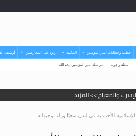
خطب وخطابات أمير المؤمنين
المكتبة
ردود على المعارضين
أرشيف الفي
أسئلة وأجوبة
مراسلة أمير المؤمنين أيده الله
إسراء والمعراج >> المزيد
تم النبيين صلى الله عليه وسلم >> المزيد
إسلامية الأحمدية في لندن سعيًا وراء توجيهاته
د
حى وأحكامه >> المزيد