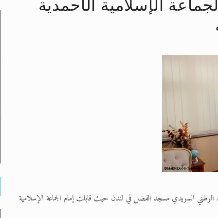
جماعة الإسلامية الأحمدية
حى وأحكامه >> المزيد
د
لى حضرة امير المؤمنين أيده الله والمكتب العربي >> الم
 زكريا يطرس وأعداء الإسلام اضغط هنا >> المزيد
لسيدة Shadiye Heydari ، عضوة البرلمان الوطني السويدي مسجد الفضل في لندن حيث قابلت إمام الجماعة الإسلامية