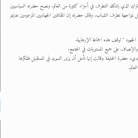
هديد والخطر المتزايد الذي يشكله التطرف في أجزاء كثيرة من العالم. ونصح حضرته السياسيين
ل لمواجهة تطرف الشباب. وقال حضرته إن المقاتلين الجهاديين المزعومين عديمو
جهود " لوقف هذه الجماعة الإرهابية.
والإنصاف على جميع المستويات في المجتمع.
، حضرة الخليفة وقالت إنها تأمل أن يزور السويد في المستقبل فشكرها
عالم.