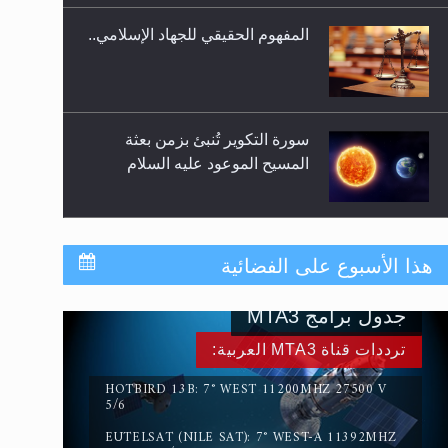
المفهوم الحقيقي للجهاد الإسلامي..
سورة التكوير تُنبئ بزمن بعثة
المسيح الموعود عليه السلام
حقيقة المسيح الدجال
هذا الأسبوع على الفضائية
جدول برامج MTA3
القرآن قاضٍ وحكمٌ على السنة
ترددات قناة MTA3 العربية:
ومهيمنٌ عليها.. ليس العكس
HOTBIRD 13B: 7° WEST 11200MHZ 27500 V
5/6
EUTELSAT (NILE SAT): 7° WEST-A 11392MHZ