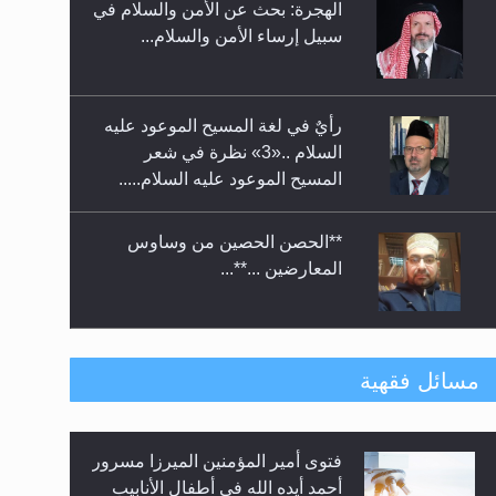
الهجرة: بحث عن الأمن والسلام في
حفل توزيع الشهادات في الجامعة
سبيل إرساء الأمن والسلام...
الأحمدية بنيجيريا لعام 2025
رأيٌ في لغة المسيح الموعود عليه
السلام ..«3» نظرة في شعر
المسيح الموعود عليه السلام.....
**الحصن الحصين من وساوس
المعارضين ...**...
متطلَّبات التّحريك الجديد...
مسائل فقهية
فتوى أمير المؤمنين الميرزا مسرور
رأيٌ في لغة المسيح الموعود عليه
أحمد أيده الله في أطفال الأنابيب