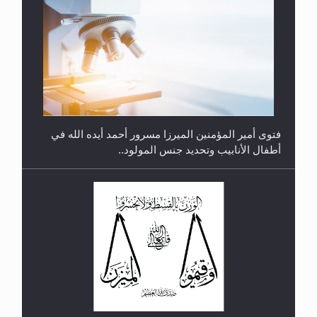
متطلَّبات التّحريك الجديد...
فتوى أمير المؤمنين الميرزا مسرور أحمد أيده الله في
أطفال الأنابيب وتحديد جنس المولود..
رأيٌ في لغة المسيح الموعود عليه السلام.. 4...