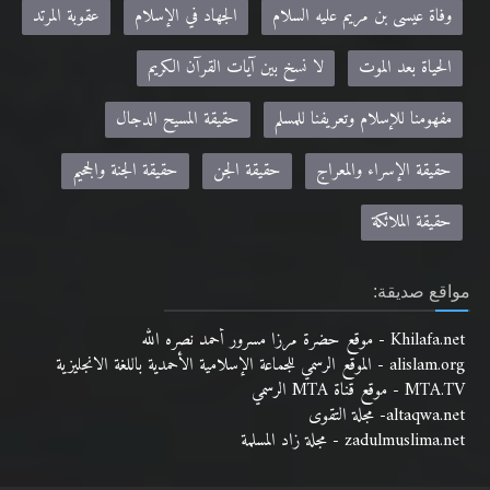
وفاة عيسى بن مريم عليه السلام
الجهاد في الإسلام
عقوبة المرتد
الحياة بعد الموت
لا نسخ بين آيات القرآن الكريم
مفهومنا للإسلام وتعريفنا للمسلم
حقيقة المسيح الدجال
حقيقة الإسراء والمعراج
حقيقة الجن
حقيقة الجنة والجحيم
حقيقة الملائكة
مواقع صديقة:
Khilafa.net - موقع حضرة مرزا مسرور أحمد نصره الله
alislam.org - الموقع الرسمي للجماعة الإسلامية الأحمدية باللغة الانجليزية
MTA.TV - موقع قناة MTA الرسمي
altaqwa.net- مجلة التقوى
zadulmuslima.net - مجلة زاد المسلمة