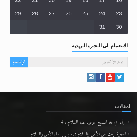
22
21
20
19
18
17
16
29
28
27
26
25
24
23
31
30
الانضمام الى النشرة البريدية
الإنضمام
المقالات
رأيٌ في لغة المسيح الموعود عليه السلام.. 4
الهجرة: بحث عن الأمن والسلام في سبيل إرساء الأمن والسلام