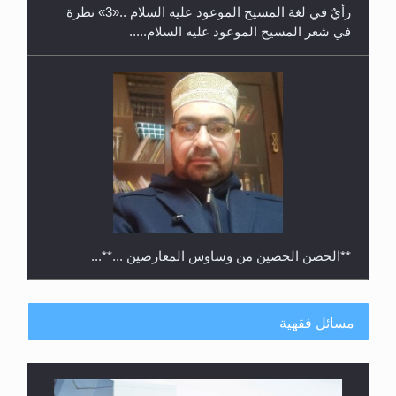
رأيٌ في لغة المسيح الموعود عليه السلام ..«3» نظرة
في شعر المسيح الموعود عليه السلام.....
**الحصن الحصين من وساوس المعارضين ...**...
مسائل فقهية