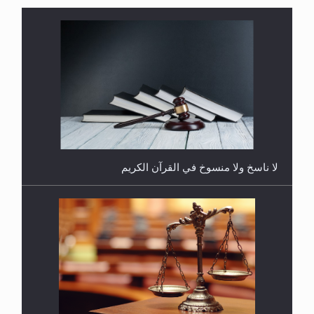
هل يُحسب حول الزكاة وفق السنة الميلادية أو الهجرية؟
لا ناسخ ولا منسوخ في القرآن الكريم
هل يجوز فتح مشروع كوافير نسائي للمحجبات وغير
المحجبات؟