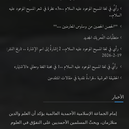
رأيٌ في لغة المسيح الموعود عليه السلام ..«3» نظرة في شعر المسيح الموعود عليه
السلام..
**الحصن الحصين من وساوس المعارضين ...**
متطلَّبات التّحريك الجديد
رأي في لغة المسيح الموعود عليه السلام.. 2 إشارةٌ إلى اسم الإشارة .. تاريخ النشر:
19-2-2026
رأيٌ في لغة المسيح الموعود عليه السلام ..1 في محنة اللغة ومعاني «الاشتهار»
الحقيقة العرشية ..قراءةٌ نقدية في مقالات المتقدمين
الأخبار
إمام الجماعة الإسلامية الأحمدية العالمية يؤكد أن العلم والدين
متلازمان، ويحثّ المسلمين الأحمديين على التفوّق في العلوم