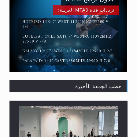
ترددات قناة MTA3 العربية:
HOTBIRD 13B: 7° WEST 11200MHZ 27500 V
5/6
EUTELSAT (NILE SAT): 7° WEST-A 11392MHZ
حقيقة المسيح الدجال
27500 V 7/8
GALAXY 19: 97° WEST 12184MHZ 22500 H 2/3
PALAPA D: 113° EAST 3880MHZ 29900 H 7/8
خطب الجمعة الأخيرة
القرآن قاضٍ وحكمٌ على السنة ومهيمنٌ عليها.. ليس
العكس