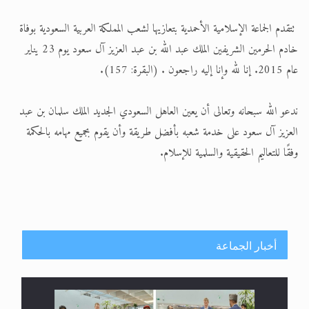
الحجّ.. دلالات، حِكم، وأهداف >> المزيد
تتقدم الجماعة الإسلامية الأحمدية بتعازيها لشعب المملكة العربية السعودية بوفاة
خادم الحرمين الشريفين الملك عبد الله بن عبد العزيز آل سعود يوم 23 يناير
اقرأ هذا المقال في أهمية عيد الأضحى و
عام 2015. إنا لله وإنا إليه راجعون . (البقرة: 157).
ندعو الله سبحانه وتعالى أن يعين العاهل السعودي الجديد الملك سلمان بن عبد
العزيز آل سعود على خدمة شعبه بأفضل طريقة وأن يقوم بجميع مهامه بالحكمة
وفقًا للتعاليم الحقيقية والسلمية للإسلام.
أخبار الجماعة