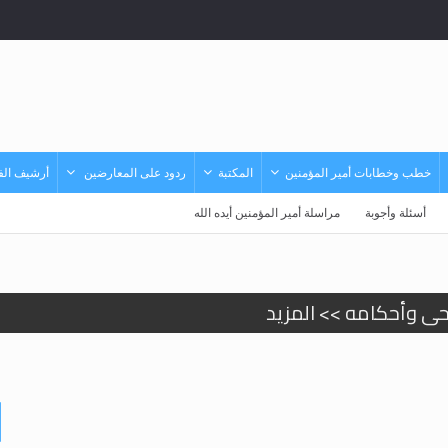
خطب وخطابات أمير المؤمنين
المكتبة
ردود على المعارضين
أرشيف الفي
أسئلة وأجوبة
مراسلة أمير المؤمنين أيده الله
حى وأحكامه >> المزيد
حى وأحكامه >> المزيد
د