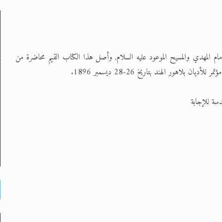
لى حضرة امير المؤمنين أيده الله والمكتب العربي >> الم
لإمام المهدي والمسيح الموعود عليه السلام, وأصل هذا الكتاب القيم محاضرة من
 زكريا يطرس وأعداء الإسلام اضغط هنا >> المزيد
لاهور الهند بتاريخ 26-28 ديسمبر 1896.
إسراء والمعراج >> المزيد
تم النبيين صلى الله عليه وسلم >> المزيد
دسة للإجابة
د