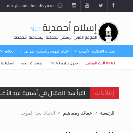
info@islamahmadiyya.net
إسلام أحمدية
.NET
الموقع العربي الرسمي للجماعة الإسلامية الأحمدية
الجماعة الإسلامية الأحمدية
الإمام المهدي والمسيح الموعود
الخلافة
MTA3 البث المباشر
جدول برامج MTA3
المشاركة الحية
اتصلوا بنا
اقرأ هذا المقال في أهمية عيد الأض
إعلانات
اقرأ هذا المقال في أهمية عيد الأض
عقائد ومفاهيم
الحياة بعد الموت
الرئيسية
الحجّ.. دلالات، حِكم، وأهداف >> المزي
تعميم هامّ لأفراد الجماعة >> المزيد