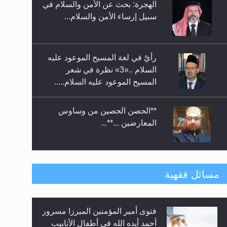
الهجرة: بحث عن الأمن والسلام في
حفل توزيع الشهادات في الجامعة
سبيل إرساء الأمن والسلام...
الأحمدية بنيجيريا لعام 2025
رأيٌ في لغة المسيح الموعود عليه
السلام ..«3» نظرة في شعر
المسيح الموعود عليه السلام.....
**الحصن الحصين من وساوس
المعارضين ...**...
متطلَّبات التّحريك الجديد...
مسائل فقهية
فتوى أمير المؤمنين الميرزا مسرور
رأيٌ في لغة المسيح الموعود عليه
أحمد أيده الله في أطفال الأنابيب