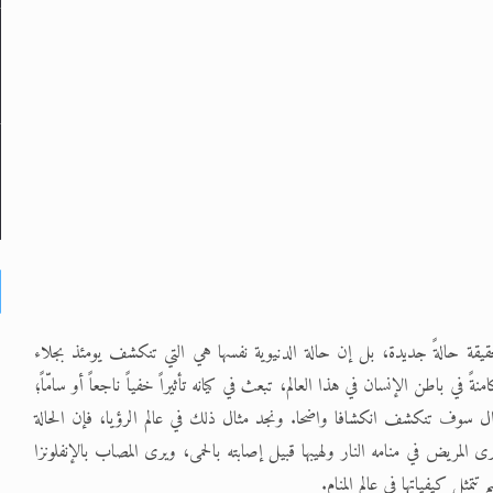
قة حالةً جديدة، بل إن حالة الدنيوية نفسها هي التي تنكشف يومئذ بجلاء
ي باطن الإنسان في هذا العالم، تبعث في كيانه تأثيراً خفياً ناجعاً أو سامّاً؛
ل سوف تنكشف انكشافا واضحا. ونجد مثال ذلك في عالم الرؤيا، فإن الحالة
يرى المريض في منامه النار ولهيبها قبيل إصابته بالحمى، ويرى المصاب بالإنفلونزا
تمثل كيفياتها في عالم المنام.