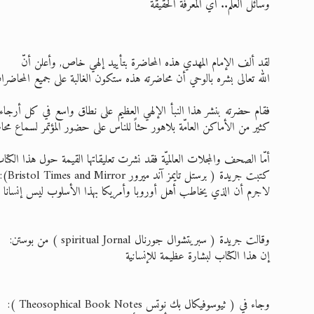
وسائل العلم.. أي المعرفة الحقيقة
لقد ألف الإمام المهدي هذه المحاضرة بتأييد إلهي خاص, وأعلن أنّ
الله تعالى بشره بالوحي أن محاضرته هذه ستكون الغالبة على جميع المحاضرات
فقام حضرته بنشر هذا النبأ الإلهي العظيم على نطاق واسع في كل أرج
كثير من الأماكن العامّة بلاهور حثاً للناس على حضور المؤتمر لسماع محا
أمّا الصحف والمجلات العالميّة فقد نشرت تعليقاتها القيمة حول هذا الكتاب, 
كتبت جريدة
( برستل تايمز آند ميرور Bristol Times and Mirror)
:
لاجرم أن الذي يخاطب أهل أوروبا وأمريكا بهذا الأسلوب ليس إنسانا عا
وقالت جريدة
( سبريتشوال جورنال spiritual Jornal )
من بوستن:
إن هذا الكتاب لبشارة عظيمة للإنسانية
وجاء في
( ثيوسوفيكال بك نوتس Theosophical Book Notes )
: