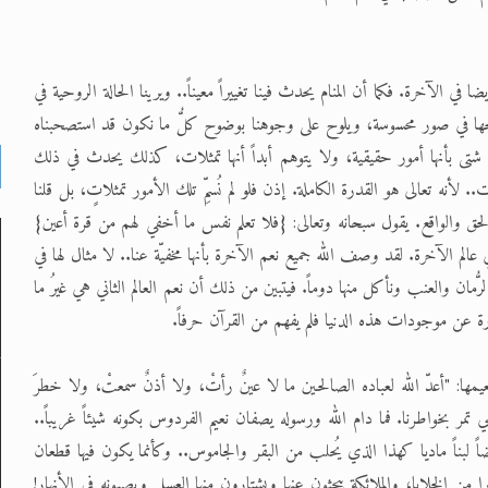
في الآخرة. فكما أن المنام يحدث فينا تغييراً معيناً.. ويرينا الحالة الروحية في
ئجها في صور محسوسة، ويلوح على وجوهنا بوضوح كلُّ ما نكون قد استصحبناه
ات شتى بأنها أمور حقيقية، ولا يتوهم أبداً أنها تمثلات، كذلك يحدث في ذلك
 لأنه تعالى هو القدرة الكاملة. إذن فلو لم نُسمِّ تلك الأمور تمثلاتٍ، بل قلنا
الحق والواقع. يقول سبحانه وتعالى: {فلا تعلم نفس ما أخفي لهم من قرة أعين}
 عالم الآخرة. لقد وصف الله جميع نعم الآخرة بأنها مخفيّ‍ة عنا.. لا مثال لها في
لرُّمان والعنب ونأكل منها دوماً. فيتبين من ذلك أن نعم العالم الثاني هي غيرُ ما
ارة عن موجودات هذه الدنيا فلم يفهم من القرآن حرفاً.
مها: "أعدّ الله لعباده الصالحين ما لا عينٌ رأتْ، ولا أذنٌ سمعتْ، ولا خطرَ
ي تمر بخواطرنا. فما دام الله ورسوله يصفان نعيم الفردوس بكونه شيئاً غريباً..
أيضاً لبناً ماديا كهذا الذي يُحلب من البقر والجاموس.. وكأنما يكون فيها قطعان
 الخلايا، والملائكة يبحثون عنها ويشتارون منها العسل ويصبونه في الأنهار!