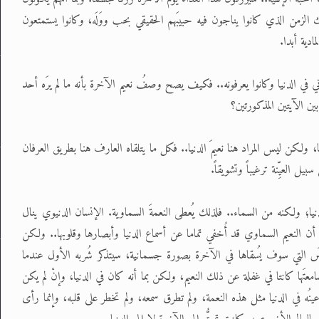
الزمن الذي كانوا يناجون فيه حبيبَهم الحقيقي بحب ووَلَه، وكانوا يستمتعون
ادية أبدا.
 في الدنيا وكانوا يعرفونه.. فكيف يصح وصفُ نعيم الآخرة بأنه ما لم يرَه أحد
ين الآيتين المذكورتين؟
، ولكن ليس المراد هنا نعيمَ الدنيا.. فكل ما يتلقاه العارف هنا بطريق العرفان
ل العيِّنة ترغيباً وتشويقاً.
يا؛ ولكنه من السماء.. فلذلك يُعطى النعمةَ السماوية. الإنسان الدنيوي ينال
أن النعيم السماوي قد أُخفي تماما عن أسماع الدنيا وأبصارها وقلوبها.. ولكن
كأسَ التي سوف يُسقاها في الآخرة بصورة جسمانية، سيتذكر شُربه الأول عندما
َها كانتا في غفلة عن ذلك النعيم، ولكن بما أنه كان في الدنيا، وإنْ لم يكن
ُه في الدنيا مثل هذه النعمة، ولم تطرق سمعه، ولم تخطر على قلبه، وإنما رأى