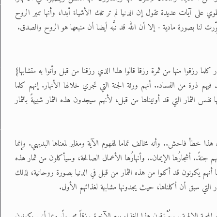
 على آيات عديدة تقول إن الدنيا لم تر تلك الأشياءَ أبدا، وأنها تنير الروح
ّرت لنا بصورة مادية - إلا أن الله قد نبَّه أيضا أن منبعها هو الروح والصدق.
لما رزقوا منها من ثمرة رزقا قالوا هذا الذي رزقنا من قبل وأتوا به متشابها}
 فيهم ذرة من الفساد.. أنهم ورثة الجنة التي تجري خلالها الأنهار. إنهم كلما
ها نفس الثمار التي قد أوتيناها من قبل، لأنهم سيجدون هذه الثمار شبيهةً بالثمار
 هذا خطأ فاحش.. وأنه مخالف تماما لمفهوم الآية ومغاير لمعناها البديهي. وإنما
م جنةً.. أشجارُها الإيمان.. وأنهارُها الأعمال الصالحة، وسيأكلون من ثمار هذه
بما أنهم يكونون قد أكلوا من هذه الثمار من قبل في الدنيا بصورة روحانية، لذلك
ر التي سبق أن أكلناها، حيث يجدونها مشابهة لغذائهم الأول.
المحبة الإلهية.. سيُرْزقون هذا الغذاء يوم الآخرة رزقاً مجسماً. وبما أنهم يكونون