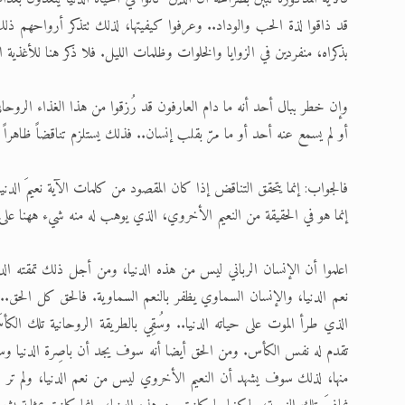
قد ذاقوا لذة الحب والوداد.. وعرفوا كيفيتها، لذلك تتذكر أرواحهم ذلك 
بذكراه، منفردين في الزوايا والخلوات وظلمات الليل. فلا ذكر هنا للأغذية الم
وإن خطر ببال أحد أنه ما دام العارفون قد رُزقوا من هذا الغذاء الروحاني
أو لم يسمع عنه أحد أو ما مرّ بقلب إنسان.. فذلك يستلزم تناقضاً ظاهراً ب
فالجواب: إنما يتحقق التناقض إذا كان المقصود من كلمات الآية نعيمَ الدنيا
إنما هو في الحقيقة من النعيم الأخروي، الذي يوهب له منه شيء ههنا على سبي
اعلموا أن الإنسان الرباني ليس من هذه الدنيا، ومن أجل ذلك تمقته الدن
نعم الدنيا، والإنسان السماوي يظفر بالنعم السماوية. فالحق كل الحق.. 
الذي طرأ الموت على حياته الدنيا.. وسُقِي بالطريقة الروحانية تلك ال
تقدم له نفس الكأس. ومن الحق أيضا أنه سوف يجد أن باصِرة الدنيا وسامعت
منها، لذلك سوف يشهد أن النعيم الأخروي ليس من نعم الدنيا، ولم تر عين