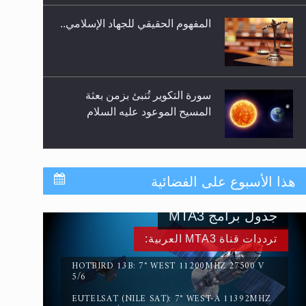
المفهوم الحقيقي للجهاد الإسلامي..
سورة التكوير تُنبئ بزمن بعثة
المسيح الموعود عليه السلام
حقيقة المسيح الدجال
هذا الأسبوع على الفضائية
جدول برامج MTA3
القرآن قاضٍ وحكمٌ على السنة
ترددات قناة MTA3 العربية:
ومهيمنٌ عليها.. ليس العكس
HOTBIRD 13B: 7° WEST 11200MHZ 27500 V
5/6
EUTELSAT (NILE SAT): 7° WEST-A 11392MHZ