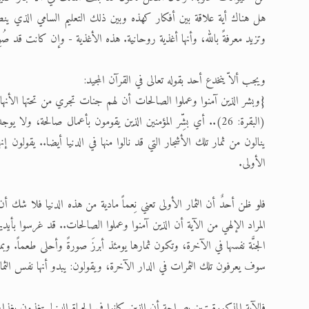
هل هناك أية علاقة بين أفكار كهذه وبين ذلك التعليم السامي الذي ينطوي
وتزيد معرفةً بالله، وأنها أغذية روحانية. هذه الأغذية - وإن كانت قد صُوِ
ويجب ألاّ ينخدع أحد بقوله تعالى في القرآن المجيد:
{وبشر الذين آمنوا وعملوا الصالحات أن لهم جنات تجري من تحتها الأنهار ك
(البقرة: 26)
.. أي بشِّر المؤمنين الذين يقومون بأعمال صالحة، ولا يوجد
ينالون من ثمار تلك الأشجار التي قد نالوا منها في الدنيا أيضا.. يقولون إن
الأولى.
فلو ظن أحدٌ أن الثمار الأولى تعني نِعماً مادية من هذه الدنيا فلا شك أن
المراد الإلهي من الآية أن الذين آمنوا وعملوا الصالحات.. قد غرسوا بأيديه
الجنَّة نفسها في الآخرة، وتكون ثمارها يومئذ أبرزَ صورةً وأحلى طعماً. و
سوف يعرفون تلك الثمرات في الدار الآخرة، ويقولون: يبدو أنها نفس الثما
فالآية المذكورة تبين بصراحة أن الذين كانوا في الحياة الدنيا يتغذون بغذاء 