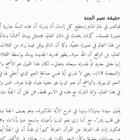
حقيقة نعيم الجنة
فبالتدبر في عالم المنام يستطيع كل إنسان أن يدرك أن هذه السنّة جارية أيضا 
صورة مجسمة.. كذلك يحدث في ذلك العالم، فتتمثل يومئذ أعمالُنا ونتا
من هذا العالم في صورة خفيّة. وكما أن النائم يوقن فيما يراه من تمثل
العالم، بل الواقع أن الله سوف يظهر قدرته الجديدة يومئذ بواسطة التمثلات..
إنها خلق جديد تمَّ بقدرته سبحانه وتعالى.. لكان هذا القول هو الأصح و
(السجدة: 18)
.. يعني لا تدري أية نفسٍ صالحةٍ النعيمَ الذي أُخفي لها في
النعم الدنيوية. والواضح أن نعم الدنيا غير خفية علينا، فإننا نعرف اللبن وا
في هذا العالم، وإنما تشترك مع هذه في الاسم فقط. فمن ظن أن الجنَّة عب
يقول سيدنا ومولانا ونبينا في شرح الآية المذكورة.. وهو يصف الجنة ونعي
على قلب بَشر".. مع أننا نرى نِعم الدنيا بأعيننا، ونسمع عنها بآذاننا، وه
فنكون إذن قد انحرفنا عن القرآن انحرافاً كبيراً لو ظننَّا أن في الجنَّة 
من حيوانات حلوبة! وكأن النحل تكون قد بنت هنالك في الأشجار كثيرا من