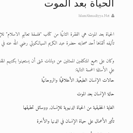
الحياة بعد الموت
تعميم هامّ لأفراد الجماعة >> المزيد
IslamAhmadiyya.Net
إعلان هامّ بخصوص الرسائل المرسلة إ
الحياة بعد الموت هي الفقرة الثانيّة من كتاب "فلسفة تعاليم الاسلام" ل
للانتقال إلى كافة الردود على القمص
تأليفه ألقاها أحد صحابته حضرة عبد الكريم السيالكوتي رضي الله عنه في مؤتمر للأديان ب
اقرأ هذا الكتاب وتعرّف على حقيقة ال
عرض مصوَّر لأقوال المستشرقين في خا
وكان على جميع المتكلمين الممثلين عن ديانات شتى أن يستعينوا بكتبهم المق
علي الأسئلة الخمسة التالية:
الحجّ.. دلالات، حِكم، وأهداف >> المزي
حالات الإنسان الطبعّية, الأخلاقيّة والروحانيّة
حالة الإنسان بعد الموت
الغاية الحقيقية من الحياة الدنيوية للإنسان, ووسائل تحقيقها
تأثير الأعمال على حياة الإنسان في الدنيا والأخرة