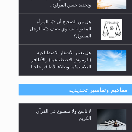
السلام.. 4...
وتحديد جنس المولود..
هل من الصحيح أن ديّة المرأة
المقتولة تساوي نصف ديّة الرجل
المقتول؟
هل تعتبر الأشفار الاصطناعية
(الرموش الاصطناعية) والأظافر
البلاستيكية وطلاء الأظافر حاجبا
للوضوء وهل يُسمح الصلاة بها؟
هل يُحسب حول الزكاة وفق السنة
مفاهيم وتفاسير تجديدية
الميلادية أو الهجرية؟
لا ناسخ ولا منسوخ في القرآن
هل يجوز فتح مشروع كوافير نسائي
الكريم
للمحجبات وغير المحجبات؟