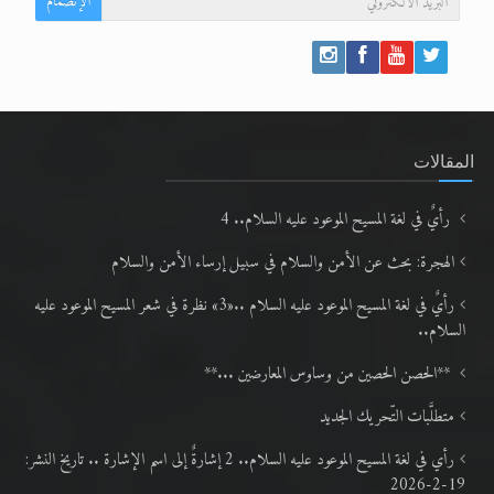
الإنضمام
المقالات
رأيٌ في لغة المسيح الموعود عليه السلام.. 4
الهجرة: بحث عن الأمن والسلام في سبيل إرساء الأمن والسلام
رأيٌ في لغة المسيح الموعود عليه السلام ..«3» نظرة في شعر المسيح الموعود عليه
السلام..
**الحصن الحصين من وساوس المعارضين ...**
متطلَّبات التّحريك الجديد
رأي في لغة المسيح الموعود عليه السلام.. 2 إشارةٌ إلى اسم الإشارة .. تاريخ النشر:
19-2-2026