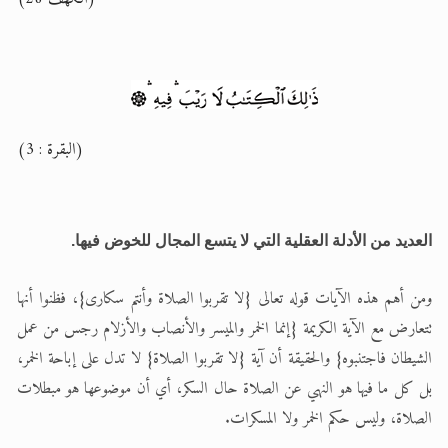
(البقرة : 3)
العديد من الأدلة العقلية التي لا يتسع المجال للخوض فيها.
ومن أهم هذه الآيات قوله تعالى {لا تقربوا الصلاة وأنتم سكارى}، فظنوا أنها
تتعارض مع الآية الكريمة {إنما الخمر والميسر والأنصاب والأزلام رجس من عمل
الشيطان فاجتنبوه} والحقيقة أن آية {لا تقربوا الصلاة} لا تدل على إباحة الخمر،
بل كل ما فيها هو النهي عن الصلاة حال السكر، أي أن موضوعها هو مبطلات
الصلاة، وليس حكم الخمر ولا المسكرات.