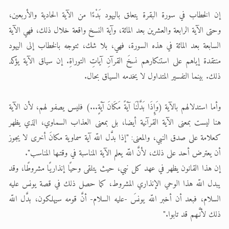
إن الخطاب في سورة البقرة يتعلق باليهود بَدْءًا من الآية الحادية والأربعين،
وحتى الآية الرابعة والعشرين بعد المائة، وآية النسخ واقعة خلال ذلك، فهي الآية
السابعة بعد المائة في هذه السورة، فهي، بلا شك، تتوجه بالخطاب إلى اليهود
منتقدة إياهم على استنكارهم نسخَ القرآنِ آياتِ التوراةِ. إن سياق الآية يؤكد
ذلك. بينما التفسير المتداول لا يخدمه السياق بحال.
وأما استدلالهم بالآية (وَإِذَا بَدَّلْنَا آيَةً مَكَانَ آيَةٍ...) فليس يصفو لهم، لأن الآية
هنا ليست بمعنى الآية القرآنية أيضا، بل بمعنى العذاب السماوي، الذي يظهر
كعلامة على صدق النبي، والمعنى: "إذا بدَّل اللّه آية سماوية مكانَ أخرى لا يجوز
أن يعترض أحد على ذلك، لأنَّ اللّه يعلم الآية المناسبة في وقتـها المناسب".
إن هذا القانون يظهر في عهد كل نبي، حيث يتلقى وحيًا إنذاريًا مشروطًا، وقد
يبدل اللّه هذا الوحي الإنذاري المشروط، كما حصل ذلك في قصة يونس عليه
السلام، فبعد أن أخبر اللّه يونسَ -عليه السلام- أنَّ قومه سيهلكون، بدَّل اللّه
ذلك لأنَّـهم قد تابوا."