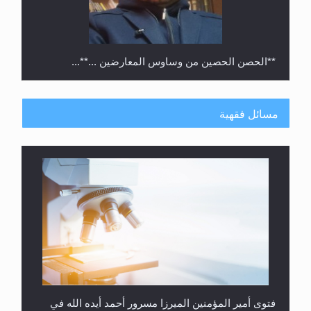
**الحصن الحصين من وساوس المعارضين ...**...
مسائل فقهية
متطلَّبات التّحريك الجديد...
فتوى أمير المؤمنين الميرزا مسرور أحمد أيده الله في