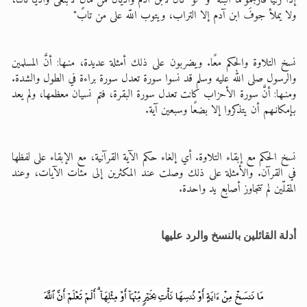
إذا زنيا فارجموهما البتة" و "لو كان لابن آدم واديان من مالٍ لابتغى واديًا ثالثًا،
ولا يملأ جوفَ ابن آدم إلا التراب، ويتوب اللّه على من تاب"
نسخ التلاوة والحكم معًا. ويضربون على ذلك أمثلة عديدة، منـها: أنَّ المسلمين
والرسول صلى الله عليه وسلم قد نسوا سورة تعدل سورة براءة في الطول والشدة.
ومنـها: أنَّ سورة الأحزاب كانت تعدل سورة البقرة، فتم نسيان معظمها، ولم يعد
بإمكانـهم أن يتذكروا إلا بضعًا وسبعين آية.
نسخ الحكم مع إبقاء التلاوة. أي إلغاء حكم الآية القرآنية، مع الإبقاء على لفظها
في القرآن. والأمثلة على ذلك وصلت عند المكثرين إلى مئات الآيات، وعند
المقلّين لم تتجاوز أصابع يد واحدة.
أدلة القائلين بالنسخ والرد عليها