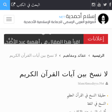
البحث في الكتب
إسلام أحمدية
.NET
الموقع العربي الرسمي للجماعة الإسلامية الأحمدية
اقرأ هذا المقال في أهمية عيد الأضحى و
إعلانات
الحجّ.. دلالات، حِكم، وأهداف >> المزيد
عقائد ومفاهيم
لا نسخ بين آيات القرآن الكريم
الرئيسية
تعميم هامّ لأفراد الجماعة >> المزيد
تعميم هامّ لأفراد الجماعة >> المزيد
لا نسخ بين آيات القرآن الكريم
IslamAhmadiyya.Net
حقيقة النسخ في القرآن العظيم
اقرأ هذا الكتاب وتعرّف على حقيقة الإسرا
النسخ في اللغة