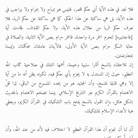
فلا نجد في هذه الآية أي حكم للخمر، فليس هو بمباح ولا بحرام ولا بواجب في
هذه الآية، بل هي ساكتة عن هذا الحكم، كما هي ساكتة عن حكم الربا، فلا
نعرف حكم الربا من خلال هذه الآية، ولا حكم القذف. فجاءت آية
{فاجتنبوه} لتحرم الخمر مرة واحدة، فالخمر حرام بنص الآية الثانية، والصلاة في
حالة السكر حرام بنص الآية الأولى، فالآيتان عاملتان محكمتان وليستا
بمتعارضتين.
إن للاعتقاد بالنسخ آثارا سلبية وخيمة، أهمها الشك في صلاحية كتاب الله
العظيم، حيث إن المستدل به لا يجزم بأي حكم فيه، لكونه يظن أنه ما من آية
إلا وهي قابلة للنسخ، وأن المجتهد هو من يحدد المنسوخ من الباقي. لذا قلّ
الاهتمام بالقرآن الكريم عبر التاريخ الإسلامي بينما تضخم الاهتمام بالحديث
بشكل هائل. وإن القول بالنسخ يفتح باب التشكيك في القرآن الكريم، ويعطي
هبة لأعداء الإسلام للتشكيك.
آن لنا أن نجزم أن هذا القرآن العظيم لا اختلاف فيه لأنه من عند الله، وأن