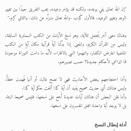
"إن اللّه تعالى يفي بوعده، ولكنـه قد يؤخر وعيده. يجب التفريق جيدًا بين تغيير
الوعد وتغيير الوعيد، فالأول كَذِب -واللّه تعالى منـزَّه عن ذلك- والثاني كرم."
وهناك معنى آخر يُحتمل للآية، وهو نسخ الآيات من الكتب السماوية السابقة،
وليس من القرآن الكريم، والمعنى: إذا بدَّلْنا آيةً قرآنية مكان آيةٍ من الكتب
الماضية اعترض الكفار، واتـهموا النبي بالافتراء، لأنَّـه ما دامت التوراة موجودة
فما الداعي لأحكام جديدة؟ حسب تصورهم.
وأما احتجاجهم ببعض الأحاديث فهي لا تصح غالبا، أو أنها فُهمت خطأً.
وليس هنالك أي حديث صحيح يفيد أن آية كذا ألغت حكم آية كذا.
وأما ظن البعض أن هنالك آيات عديدة أُجمع على نسخها، فليس صحيحا البتة،
بل لا يوجد آية واحدة اتفق المفسرون على نسخها.
أدلة إبطال النسخ