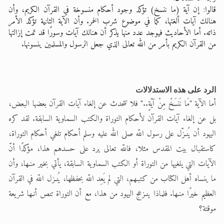
قالوا: إن آية (ما ننسخ) تؤكد وجود أحكام منسوخة في القرآن الكريم، وأن
هنالك آيات ألغتها، كما في موضوع شرب الخمر. وأن الآية الثانية تؤكد الأمر
ذاته. أما الأحاديث فيوجد عدد منها يذكر أن هنالك آيات وسورًا قد تمت إزالتها
من القرآن الكريم بأمر من الله تعالى الذي جعل الرسول والمسلمين ينسونها.
الرد على هذه الاستدلالات
أما الآية "مَا نَنسَخْ مِنْ آيَةٍ.." فلا تتحدث عن إلغاء آيات القرآن بعضها البعض،
بل عن إلغاء آيات القرآن لأحكام التوراة والكتب السماوية السابقة. لقد كره
اليهود أن يُنـزّل على رسول اللّه صلى الله عليه وسلم أحكام تلغي أحكام التوراة،
كاستقبال بيت المقدس مثلا، فاللّه تعالى يرد على حسدهم هذا، مؤكدًا أنّ
الآيات التي يلغيها من التوراة أو الكتب السماوية السابقة، يأتي بخير منـها، وأن
ما ينساه أهل الكتاب من كتبـهم، التي لم يَعِد اللّه بحفظها، يُنـزل اللّه في القرآن
العظيم خيرًا منـها. فلماذا ينـزعج اليهود من هذا، مع أن التوراة تنص أنـها شريعة
موقتة؟