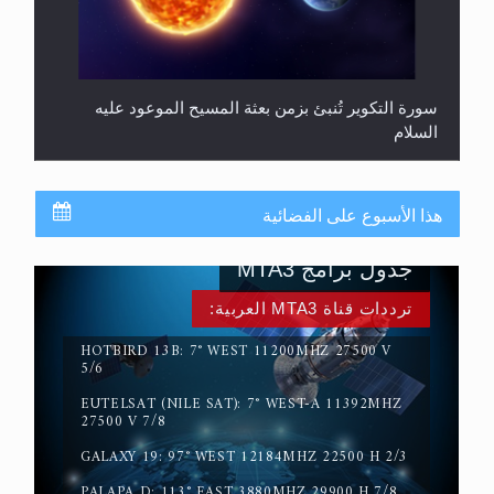
سورة التكوير تُنبئ بزمن بعثة المسيح الموعود عليه
السلام
هذا الأسبوع على الفضائية
جدول برامج MTA3
ترددات قناة MTA3 العربية:
HOTBIRD 13B: 7° WEST 11200MHZ 27500 V
5/6
EUTELSAT (NILE SAT): 7° WEST-A 11392MHZ
حقيقة المسيح الدجال
27500 V 7/8
GALAXY 19: 97° WEST 12184MHZ 22500 H 2/3
PALAPA D: 113° EAST 3880MHZ 29900 H 7/8