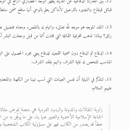
12. بين المعارك الدفاعية عن المدينة يظهر الوجه الحضاري الرائع في 
قبائل قينقاع والنضير، بالترحيل لأماكن يعلم بالوحي أنها ستقع ضمن سلط
13. النقد الموجه هو موجه لله تعالى، واتهام له بالنقص، ومعناه تفضي
راق؟ ولماذا نذهب للحرفية القاتلة التي قتلت أمما من قبل وجعلت البشر آله
14. الدفاع ثم الدفاع دون صحبة التمجيد للدفاع يعني مجرد الحصول على
المناسب لشخص له غاية الشرف واتهم بفقد الشرف.
15. لنتذكر في النهاية أن نفس العينات التي تسب نبينا من الكهنة والمل
عليهم السلام.
زاوية المقالات والمدونة والردود الفردية هي منصة لعرض مقالا
الجماعة الإسلامية الأحمدية والتعبير عنها بناء على ما يُوفّق به
خطأ قد يصدر من الكاتب فهو على مسؤولية الكاتب الشخصية ولا ت