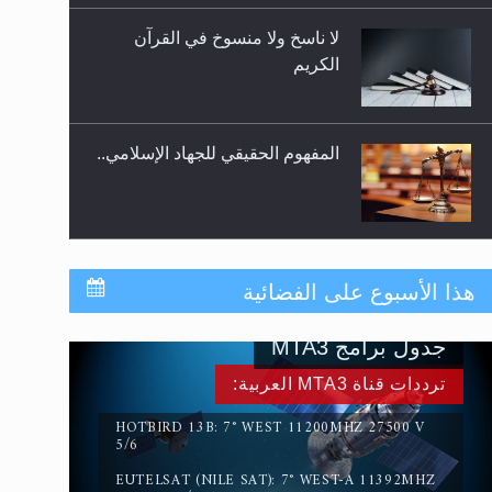
لا ناسخ ولا منسوخ في القرآن
الكريم
المفهوم الحقيقي للجهاد الإسلامي..
سورة التكوير تُنبئ بزمن بعثة
هذا الأسبوع على الفضائية
المسيح الموعود عليه السلام
جدول برامج MTA3
حقيقة المسيح الدجال
ترددات قناة MTA3 العربية:
HOTBIRD 13B: 7° WEST 11200MHZ 27500 V
5/6
EUTELSAT (NILE SAT): 7° WEST-A 11392MHZ