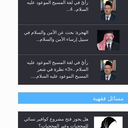
رأيٌ في لغة المسيح الموعود عليه
إتمام حفظ القرآن الكريم لثلاثة
السلام.. 4...
طلاب من مدرسة الحفظ في غانا
الهجرة: بحث عن الأمن والسلام في
سبيل إرساء الأمن والسلام...
رأيٌ في لغة المسيح الموعود عليه
السلام ..«3» نظرة في شعر
المسيح الموعود عليه السلام.....
**الحصن الحصين من وساوس
مسائل فقهية
المعارضين ...**...
هل يجوز فتح مشروع كوافير نسائي
متطلَّبات التّحريك الجديد...
للمحجبات وغير المحجبات؟