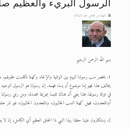
الرسول البريء والعظيم صل
الحجّ.. دلالات، حِكم، وأهداف >> المزي
المهندس فتحي عبد السلام
تعميم هامّ لأفراد الجماعة >> المزيد
تعميم هامّ لأفراد الجماعة >> المزيد
إعلان هامّ بخصوص الرسائل المرسلة إ
للانتقال إلى كافة الردود على القمص
بسم الله الرحمن الرحيم
اقرأ هذا الكتاب وتعرّف على حقيقة ال
1. ينحصر سب رسولنا اليوم بين الوثنية والإلحاد وكهنة تكلست عقوله
يخالف هذا فهو إما موضوع أو يساء فهمه. إن رسولنا هو الرسول الوحيد 
في تبرئة رسولها. هذا يعني أن هناك تلبسا بجريمة محددة. ومن رمي رسولنا
أوالملحدون. فهل كهنة السب الحاليون، والملحدون الحاليون، غير شر 
2. يستكثرون علينا حظنا بهذا النبي ذا الخلق العظيم أي الكامل، إذ لا يعترفون لنبي ذي خلق عظيم أبدا، وإن اعترفوا بخلق أو بعض أخلاق.