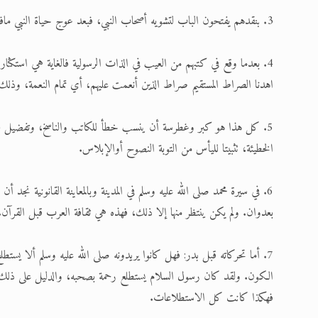
3. بنقدهم يفتحون الباب لتشويه أصحاب النبي، فبعد عوج حياة النبي مافيش حد عدل. وهو تمهيد لترويج مقولة الانتشار بالسيف.
4. بعدما وقع في كتبهم من العيب في الذات الرسولية فالغاية هي استكث
اهدنا الصراط المستقيم صراط الذين أنعمت عليهم، أي تمام النعمة، وذلك 
5. كل هذا هو كبر وغطرسة أن ينسب خطأ للكاتب والناسخ، وتفضيل لتش
الخطيئة، تثبيتا لليأس من التوبة النصوح أوالإبلاس.
6. في سيرة محمد صلى الله عليه وسلم في المدينة وبالمعاينة القانونية نجد
بعدوان. ولم يكن ينتظر منها إلا ذلك، فهذه هي ثقافة العرب قبل القرآن.
7. أما تحركاته قبل بدر: فهل كانوا يريدونه صلى الله عليه وسلم ألا يست
الكون. ولقد كان رسول السلام يستطلع رحمة بصحبه، والدليل على ذلك ل
فهكذا كانت كل الاستطلاعات.