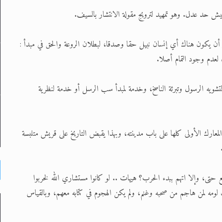
ار أن يكون هناك أي إنسان نبيل حقا وصدقا، لبطلان الروعة والحق في مبدأ :
لعدم وجود التمام أصلا.
ويه الرسول وتبرئة الناسخ، وخدمة لمبدأ سب الرسل أو خدمة لنظرية
 أن المعارك الأولى كلها على باب مدينته، وبهذا يقبض التاريخ على قريش متلبسة
طلع حتى، وإلا اتهم ببدء الحرب؟ هيهات .. لو كانوا مستشاري الله لخربوا
ومه لمن هاجم من صحبه وغنم، ولم يكن الهجوم في كتابه معهم، وبالقياس