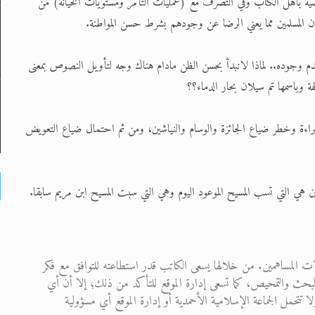
الوصية بأهل الكتاب وفي التصرف مع (عمليات التآمر ومستويات الخيانة) من
ان المسلمين مما يعني الرضا عن وجودهم بشرط حسن المواطنة.
ل عدم وجوده.. لماذا لانبدأ بحسن الظن مادام هناك وجه لتأويل النصوص بمعنى
ة وباسمها تم سيلان بحار الدماء؟؟
 البراءة وخطر ضياع الجائزة والوسام والنياشين، ومن ثم احتمال ضياع التعويض
حدين هي التي تسب المسيح الموعود اليوم وهي التي سبت المسيح ابن مريم سابقا.
ت المساهمين. من خلالها يسعى الكاتب قدر استطاعته للتوافق مع فكر
 من البحث والتمحيص، كما تسعى إدارة الموقع للتأكد من ذلك؛ إلا أن أي
تحمل الجماعة الإسلامية الأحمدية أو إدارة الموقع أي مسؤولية