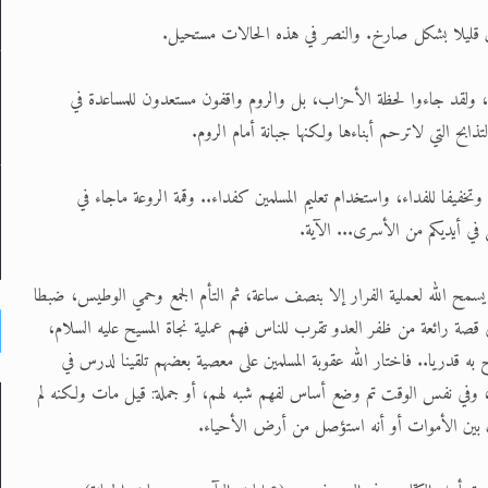
لمدد، ولقد جاءوا لحظة الأحزاب، بل والروم واقفون مستعدون للمساعدة في
تذابح التي لاترحم أبناءها ولكنها جبانة أمام الروم.
تخفيفا للفداء، واستخدام تعليم المسلمين كفداء.. وقمة الروعة ماجاء في
ن في أيديكم من الأسرى... الآية.
م يسمح الله لعملية الفرار إلا بنصف ساعة، ثم التأم الجمع وحمي الوطيس، ضبطا
عالى قصة رائعة من ظفر العدو تقرب للناس فهم عملية نجاة المسيح عليه السلام،
به قدريا.. فاختار الله عقوبة المسلمين على معصية بعضهم تلقينا لدرس في
، وفي نفس الوقت تم وضع أساس لفهم شبه لهم، أو جملة: قيل مات ولكنه لم
 بين الأموات أو أنه استؤصل من أرض الأحياء.