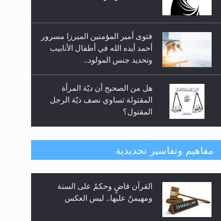
فتوى أمير المؤمنين الميرزا مسرور
أحمد أيده الله في أطفال الأنابيب
وتحديد جنس المولود..
هل من الصحيح أن ديّة المرأة
المقتولة تساوي نصف ديّة الرجل
المقتول؟
هل تعتبر الأشفار الاصطناعية
مفاهيم وتفاسير تجديدية
(الرموش الاصطناعية) والأظافر
البلاستيكية وطلاء الأظافر حاجبا
للوضوء وهل يُسمح الصلاة بها؟
القرآن قاضٍ وحكمٌ على السنة
هل يُحسب حول الزكاة وفق السنة
ومهيمنٌ عليها.. ليس العكس
الميلادية أو الهجرية؟