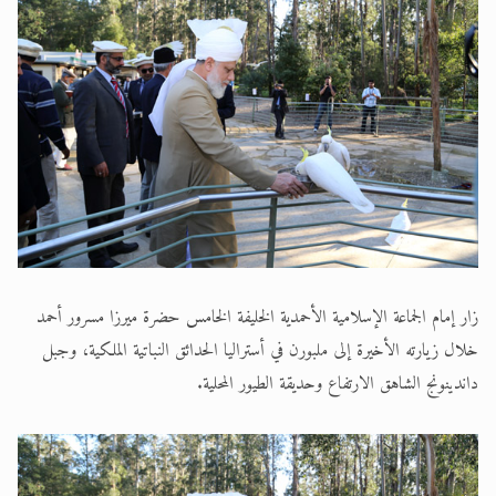
الحجّ.. دلالات، حِكم، وأهداف >> المزيد
اقرأ هذا المقال في أهمية عيد الأضحى و
زار إمام الجماعة الإسلامية الأحمدية الخليفة الخامس حضرة ميرزا مسرور أحمد
خلال زيارته الأخيرة إلى ملبورن في أستراليا الحدائق النباتية الملكية، وجبل
داندينونج الشاهق الارتفاع وحديقة الطيور المحلية.