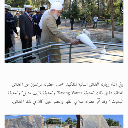
وفي أثناء زيارته للحدائق النباتية الملكية، صحب حضرته مرشدين عبر الحدائق
المختلفة بما في ذلك "حديقة Saving Water" و"حديقة لايف ستايل" و"حديقة
البحوث " وقد أمّ حضرته صلاتي الظهر والعصر حين كان في تلك الحدائق.