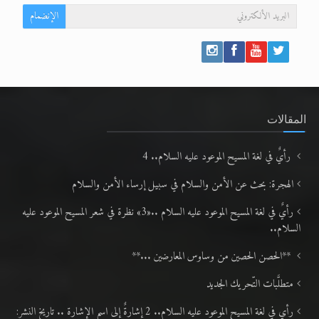
الإنضمام
المقالات
رأيٌ في لغة المسيح الموعود عليه السلام.. 4
الهجرة: بحث عن الأمن والسلام في سبيل إرساء الأمن والسلام
رأيٌ في لغة المسيح الموعود عليه السلام ..«3» نظرة في شعر المسيح الموعود عليه
السلام..
**الحصن الحصين من وساوس المعارضين ...**
متطلَّبات التّحريك الجديد
رأي في لغة المسيح الموعود عليه السلام.. 2 إشارةٌ إلى اسم الإشارة .. تاريخ النشر: