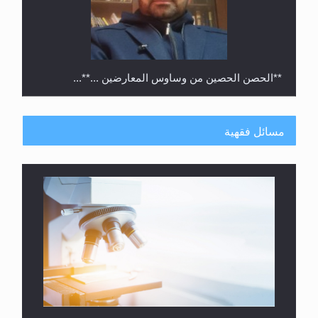
**الحصن الحصين من وساوس المعارضين ...**...
مسائل فقهية
متطلَّبات التّحريك الجديد...