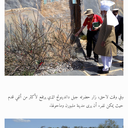
وفي وقت لاحق، زار حضرته جبل داندينونج الذي يرتفع لأكثر من ألفي قدم
حيث يمكن للمرء أن يرى مدينة ملبورن وماحولها.