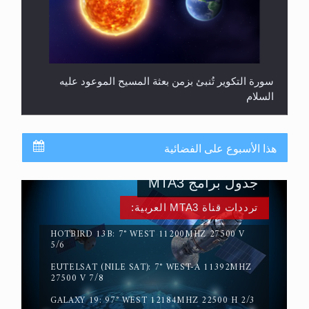
سورة التكوير تُنبئ بزمن بعثة المسيح الموعود عليه
السلام
هذا الأسبوع على الفضائية
جدول برامج MTA3
ترددات قناة MTA3 العربية:
HOTBIRD 13B: 7° WEST 11200MHZ 27500 V
5/6
EUTELSAT (NILE SAT): 7° WEST-A 11392MHZ
حقيقة المسيح الدجال
27500 V 7/8
GALAXY 19: 97° WEST 12184MHZ 22500 H 2/3