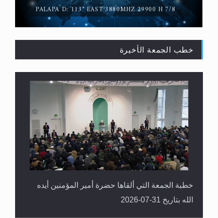
PALAPA D: 113° EAST 3880MHZ 29900 H 7/8
خطب الجمعة الأخيرة
القرآن قاضٍ وحكمٌ على السنة ومهيمنٌ عليها.. ليس
العكس
خطبة الجمعة التي ألقاها حضرة أمير المؤمنين أيده
الله بتاريخ 31-07-2026