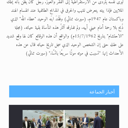
ليرى نفسه يتردى من الأرستقراطية إلى الفقر والعوز. رجل كان يظن بأنه يملك
الملايين فإذا بيته يتعرض للنهب والحرق في المذابح الطائفية عند انقسام الهند
وباكستان عام 1947م. (سيرت ثنائي) وفَقَدَ ابنَه الوحيد "عطاء الله" الذي
ذُبح بلا رحمة أمام عيني أبيه. ولم تفارقه آثارُ هذه المأساة بقية حياته. (مجلة
"الاحتشام" بتاريخ 15/7/1962م) والواقع أن هذه الوقائع كان لها وقع شديد
على عقله حتى إن الشخص الوحيد الذي سجل تاريخ حياته قال عن هذه
الأحداث إنها: "تسببت في موته موتًا سريعًا بائسًا." (سيرت ثنائي)
أخبار الجماعة