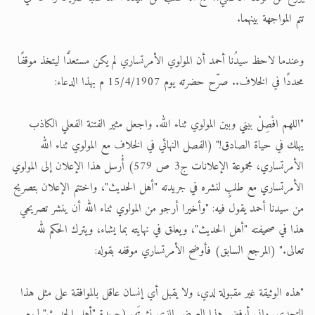
تتم المواجهة بينهما.
وعندما لاحظ سيدُنا أحمد أن المولوي الأمرتساري لم يكن مستعدًّا ليتخذ موقفًا
محددًا في الخلاف.. صرّح حضرته يوم 15/4/1907 م بهذا الدعاء:
"اللهم افْصِلْ بيني وبين المولوي ثناء الله. واجعل مثير الفتنة الفعلي الكاذب
يهلك في حياة الصادق!" (الفصل النهائي في الخلاف مع المولوي ثناء الله
الأمرتساري، مجموعة الإعلانات ج3 ص 579) أُرسل هذا الإعلان إلى المولوي
الأمرتساري مع طلبٍ لنشره في جريدته "أهل الحديث"، واختتم الإعلان بتصريح
من سيدنا أحمد يقول فيه: "وأخيرا أرجو من المولوي ثناء الله أن ينشر تصريحي
هذا في صحيفته "أهل الحديث"، ويعلق في نهايته بما يشاء، ويترك الحكم لله
تعالى." (المرجع السابق) فأوضح الأمرتساري موقفه بقوله:
"هذه الوثيقة غير مقبولة لدي، ولا يقبل أي إنسان عاقل بالموافقة على مثل هذا
التحدي. وإني أرفض هذا العرض الذي نشرتَه. (جريدة "أهل الحديث" ليوم