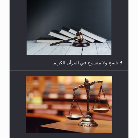
هل يُحسب حول الزكاة وفق السنة الميلادية أو الهجرية؟
لا ناسخ ولا منسوخ في القرآن الكريم
هل يجوز فتح مشروع كوافير نسائي للمحجبات وغير
المحجبات؟
المفهوم الحقيقي للجهاد الإسلامي..