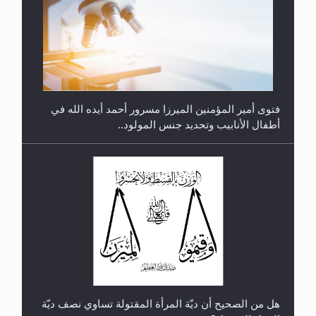
متطلَّبات التّحريك الجديد...
فتوى أمير المؤمنين الميرزا مسرور أحمد أيده الله في
أطفال الأنابيب وتحديد جنس المولود..
رأيٌ في لغة المسيح الموعود عليه السلام.. 4...
هل من الصحيح أن ديّة المرأة المقتولة تساوي نصف ديّة
الرجل المقتول؟