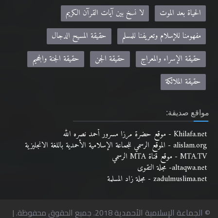
الحياة بعد الموت
لا نسخ بين آيات القرآن الكريم
مفهومنا للإسلام وتعريفنا للمسلم
حقيقة المسيح الدجال
حقيقة الإسراء والمعراج
حقيقة الجن
حقيقة الجنة والجحيم
حقيقة الملائكة
مواقع صديقة:
Khilafa.net - موقع حضرة مرزا مسرور أحمد نصره الله
alislam.org - الموقع الرسمي للجماعة الإسلامية الأحمدية باللغة الانجليزية
MTA.TV - موقع قناة MTA الرسمي
altaqwa.net- مجلة التقوى
zadulmuslima.net - مجلة زاد المسلمة
© الجماعة الإسلامية الأحمدية 2018. جميع الحقوق محفوظة. |