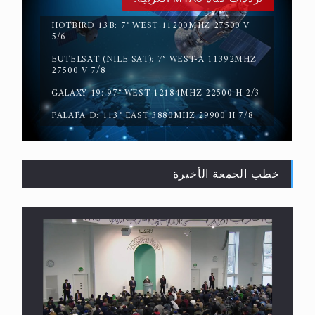
HOTBIRD 13B: 7° WEST 11200MHZ 27500 V
5/6
حقيقة المسيح الدجال
EUTELSAT (NILE SAT): 7° WEST-A 11392MHZ
27500 V 7/8
GALAXY 19: 97° WEST 12184MHZ 22500 H 2/3
PALAPA D: 113° EAST 3880MHZ 29900 H 7/8
خطب الجمعة الأخيرة
القرآن قاضٍ وحكمٌ على السنة ومهيمنٌ عليها.. ليس
العكس