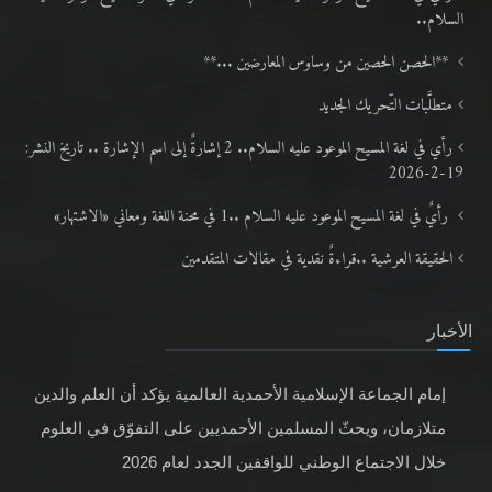
السلام..
**الحصن الحصين من وساوس المعارضين ...**
متطلَّبات التّحريك الجديد
رأي في لغة المسيح الموعود عليه السلام.. 2 إشارةٌ إلى اسم الإشارة .. تاريخ النشر:
19-2-2026
رأيٌ في لغة المسيح الموعود عليه السلام ..1 في محنة اللغة ومعاني «الاشتهار»
الحقيقة العرشية ..قراءةٌ نقدية في مقالات المتقدمين
الأخبار
إمام الجماعة الإسلامية الأحمدية العالمية يؤكد أن العلم والدين
متلازمان، ويحثّ المسلمين الأحمديين على التفوّق في العلوم
خلال الاجتماع الوطني للواقفين الجدد لعام 2026