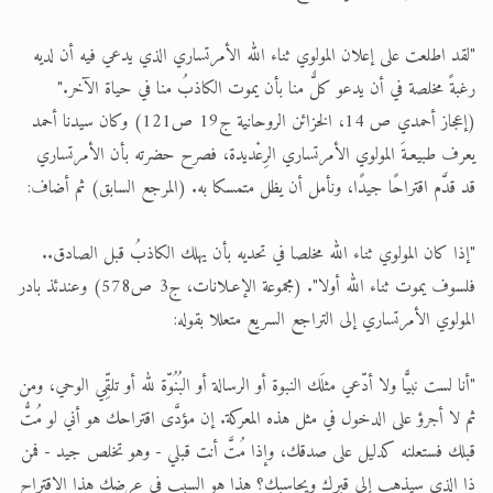
"لقد اطلعت على إعلان المولوي ثناء الله الأمرتساري الذي يدعي فيه أن لديه
رغبةً مخلصة في أن يدعو كلٌّ منا بأن يموت الكاذبُ منا في حياة الآخر."
(إعجاز أحمدي ص 14، الخزائن الروحانية ج19 ص121) وكان سيدنا أحمد
يعرف طبيعـةَ المولوي الأمرتساري الرِعْديدة، فصرح حضرته بأن الأمرتساري
قد قدَّم اقتراحًا جيدًا، ونأمل أن يظل متمسكا به. (المرجع السابق) ثم أضاف:
"إذا كان المولوي ثناء الله مخلصا في تحديه بأن يهلك الكاذبُ قبل الصادق..
فلسوف يموت ثناء الله أولا". (مجموعة الإعـلانات، ج3 ص578) وعندئذ بادر
المولوي الأمرتساري إلى التراجع السريع متعللا بقوله:
"أنا لست نبيًّا ولا أدّعي مثلَك النبوة أو الرسالة أو البُنُوّة لله أو تلقِّي الوحي، ومن
ثم لا أجرؤ على الدخول في مثل هذه المعركة. إن مؤدَّى اقتراحك هو أني لو مُتُّ
قبلك فستعلنه كدليل على صدقك، وإذا مُتَّ أنت قبلي - وهو تخلص جيد - فمن
ذا الذي سيذهب إلى قبرك ويحاسبك؟ هذا هو السبب في عرضك هذا الاقتراح