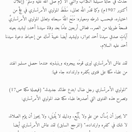
حدث في حالة مسيلمة الكذاب والنبي الأكرم صلى الله عليه وسلم" (إعلان
أكتوبر 1907م) وكما قدّر الله تعالى، سَقَطَ المولوي الأمرتساري في فخٍّ من
اختياره. فبحسب شرطه ومعياره: مَنَحَ اللهُ سبحانه وتعالى المولوي الأمرتساريَّ
فسحةً طويلة من العمر.. فعاش أربعين عامًا بعد وفاة سيدنا أحمد؛ ليشهد بعينه
آياتِ صدقِ سيدنا أحمد تتواتر، وليشهد أيضا خيبةَ آماله عن إحباط دعوة سيدنا
أحمد عليه السلام.
لقد عاش الأمرتساري ليرى قومَه يهجرونه وينبذونه عندما حصل مسلمو الهند
من علماء مكة على فتوى بكفره وارتداده جاء فيها:
"المولوي الأمرتساري رجل ضال ابتدع عقائد جديدة." (فيصلة مكة ص17)
وتصرح هذه الفتوى التي أصدرها علماء مكة ضد المولوي الأمرتساري:
"لا يجوز أن يُسأل عن علم ولا يُتَّبَع. ودليله لا يُقبَل، ولا يجوز أن يؤم الصلاة.
لا شك في كفرِه وارتداده." (المرجع السابق) لقد عاش الأمرتساري أيضا