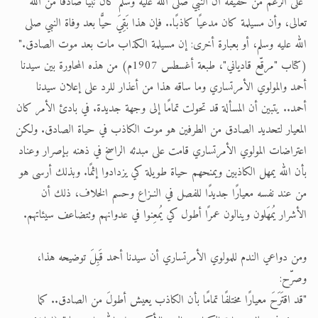
"على الرغم من حقيقة أن النبي صلى الله عليه وسلم كان نبيًّا صادقًا من الله
تعالى، وأن مسيلمة كان مدعيًا كاذبًا.. فإن هذا بَقِيَ حيًّا بعد وفاة النبي صلى
الله عليه وسلم، أو بعبارة أخرى: إن مسيلمة الكذاب مات بعد موت الصادق."
(كتاب "مرقّع قادياني"، طبعة أغسطس 1907م) من هذه المحاورة بين سيدنا
أحمد والمولوي الأمرتساري وما ساقه هذا من أعذار للرد على إعلان سيدنا
أحمد.. يتبين أن المسألة قد تحولت تمامًا إلى وجهة جديدة. في بادئ الأمر كان
المعيار لتحديد الصادق من الطرفين هو موت الكاذب في حياة الصادق. ولكن
اعتراضات المولوي الأمرتساري قامت على مبدئه الراسخ في ذهنه بإصرار وعناد
بأن الله يمهل الكاذبين ويمنحهم حياة طويلة كي يزدادوا إثمًا. وبذلك أرسى هو
من عند نفسه معيارًا جديدًا للفصل في النـزاع وحسم الخلاف، ذلك أن
الأشرار يُمهَلون وينالون عمرًا أطول كي يُمعِنوا في عدوانهم وتتضاعف سيئاتهم.
ومن دواعي الندم للمولوي الأمرتساري أن سيدنا أحمد قَبِلَ توضيحه هذا،
وصرّح:
"قد اقتَرَحَ معيارًا مختلفًا تمامًا بأن الكاذب يعيش أطولَ من الصادق.. كما