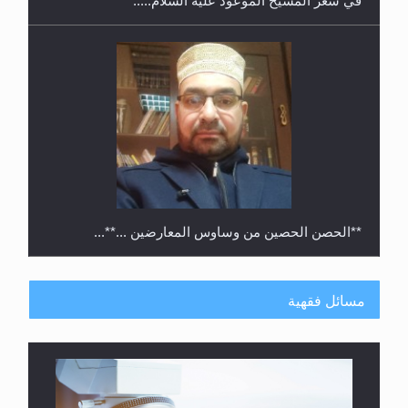
**الحصن الحصين من وساوس المعارضين ...**...
مسائل فقهية