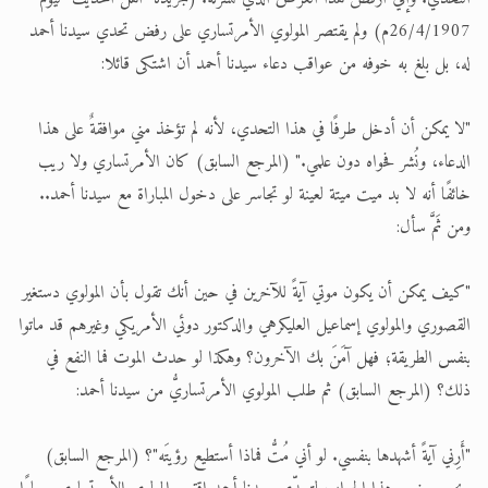
26/4/1907م) ولم يقتصر المولوي الأمرتساري على رفض تحدي سيدنا أحمد
له، بل بلغ به خوفه من عواقب دعاء سيدنا أحمد أن اشتكى قائلا:
"لا يمكن أن أدخل طرفًا في هذا التحدي، لأنه لم تؤخذ مني موافقةٌ على هذا
الدعاء، ونُشر فحواه دون علمي." (المرجع السابق) كان الأمرتساري ولا ريب
خائفًا أنه لا بد ميت ميتة لعينة لو تجاسر على دخول المباراة مع سيدنا أحمد..
ومن ثَمَّ سأل:
"كيف يمكن أن يكون موتي آيةً للآخرين في حين أنك تقول بأن المولوي دستغير
القصوري والمولوي إسماعيل العليكرهي والدكتور دوئي الأمريكي وغيرهم قد ماتوا
بنفس الطريقة؛ فهل آمَنَ بك الآخرون؟ وهكذا لو حدث الموت فما النفع في
ذلك؟ (المرجع السابق) ثم طلب المولوي الأمرتساريُّ من سيدنا أحمد:
"أَرِني آيةً أشهدها بنفسي. لو أني مُتُّ فماذا أستطيع رؤيتَه"؟ (المرجع السابق)