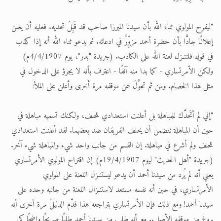
"ليفرح المولوي ثناء الله بأن سيدنا الميرزا صاحب قد قَبِلَ تحديه. فعليه أن يعلن
إعلانًا جادًّا بأن حضرة أحمد مزوِّرٌ في ادعائه. ثم يدعو ثناء الله أنه إذا كذب
في قوله فلتنـزل لعنة الله على الكاذب. (جريدة "بدر"، يوم 4/4/1907م)
ولكن الأمرتساري - كما بدا منه آنفًا - اعترف بأنه لا يجرؤ على الدخول في
مثل هذا الخصام. ومن ثم تحوَّلَ عن موقفه مرة أخرى وأعلن على الملأ:
"إني لم أتَحدَّك للمباهلة بل أعلنت استعدادي للحلف، ولكنك تسميه مباهلة في
حين أن المباهلة تتضمن أن يحلف الفريقان ضد بعضهما. لقد أعلنت استعدادي
للحلف ولم أشرع في مباهلة. إن القسم من جانب واحد شيء والمباهلة شيء آخر.
(جريدة "أهل الحديث" ليوم 19/4/1907م) إن اقتراح المولوي الأمرتساري
يعني أنه لم يُرد من سيدنا أحمد أن يدعو ليستنـزل اللعنة على المولوي
الأمرتساري، في حين أنه نفسه مستعد لاستنـزال اللعنة من جانبه وحده على
سيدنا أحمد! ومع ذلك فإن الأمرتساري بتراجعه هذا قدّم الدليلَ مرة أخرى أنه
يروغ من موقفه الأصلي.. مع أنه طلب من سيدنا أحمد طلبًا صريحًا واضحًا كي