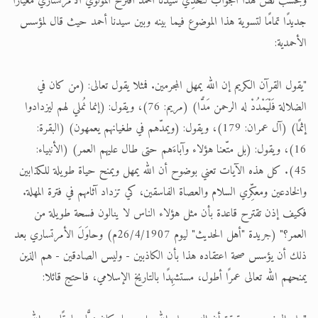
وبحسب نص هذا الجواب لتحدِّي سيدنا أحمد اقترح المولوي الأمرتساري معيارًا
جديدًا تمامًا لتسوية هذا الموضوع فيما بينه وبين سيدنا أحمد حيث قال لمؤسس
الأحمدية:
"يقول القرآن الكريم إن الله يمهل المجرمين. فمثلا يقول تعالى: (من كان في
الضلالة فَلْيَمْدُدْ له الرحمن مَدًّا) (مريم: 76)، ويقول: (إنما نُملي لهم ليزدادوا
إثمًا) (آل عمران: 179)، ويقول: (ويمدّهم في طغيانهم يعمهون) (البقرة:
16)، ويقول: (بل متّعنا هؤلاء وآباءَهم حتى طال عليهم العمر) (الأنبياء:
45). كل هذه الآيات تعني بوضوح أن الله يمهل ويمنح حياة طويلة للكذابين
والخادعين ومعكِّري السلام والعصاة الفاسقين، كي تزداد آثامهم في فترة المهلة.
فكيف إذن تقترح قاعدة بأن مثل هؤلاء الناس لا ينالون فسحة طويلة من
العمر؟" (جريدة "أهل الحديث" ليوم 26/4/1907م) وحاوَلَ الأمرتساري بعد
ذلك أن يؤسس صحة اعتقاده هذا بأن الكاذبين - وليس الصادقين - هم الذين
يمنحهم الله تعالى عمرًا أطول، مستشهِدًا بالتاريخ الإسلامي، فاحتج قائلا: