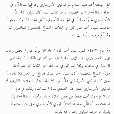
تمثِّلُ مباهلة أحمد عليه السلام مع المولوي الأمرتساري وعواقِبُها حدثًا آخر في
الحجّ.. دلالات، حِكم، وأهداف >> المزيد
حياة سيدنا أحمد يزعم خصومه أنه قد انقلب عليه. كان المولوي ثناء الله
الأمرتساري محرِّرًا مساعدًا في الجريدة الأسبوعية "أهل الحديث"، وكان معارضًا
اقرأ هذا المقال في أهمية عيد الأضحى و
متحمسًا لسيدنا أحمد مثل كثير من المُلاَّت (المشايخ المتعصبين) المعاصرين له،
ولم يَدَعْ فرصة لسبِّه تفلت منه.
وفي عام 1897م كتب سيدنا أحمد كتابه "أنجام آثم" توجّه فيه إلى بعض رجال
الدين المتعصبين في الهند الذين أطلقوا عليه اسم "المدعي الكاذب"، وتحداهم
للدخول في مباهلة، وكان اسم المولوي ثناء الله ضمن القائمة التي تضم أسماء
هؤلاء المشايخ المتعصبين. كان سيدنا أحمد عندئذ قد بلغ من العمر 62 عاما؛ في
حين كان المولوي الأمرتساري شابًّا عمره 29 عامًا. تدل السجلات التاريخية أن
المولوي الأمرتساري تجاهَلَ هذا التحدي لمدة 5 سنوات، ولكنه في عام
1902م - ربما تحت ضغط من بعض زملائه - بادر وتحدى سيدَنا أحمد إلى
المباهلة. وما أن تلقَّى حضرتُه إعلانَ المولوي الأمرتساري حتى نشره مشفوعًا
بقبول ما عرضه المولوي وصرح فيه بقوله: