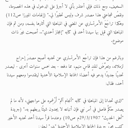
السخيف. ومع ذلك فإني أعتذر بأني لا أجرؤ على الدخول في هذه الخصومة،
ونقصُ شجاعتي هذا مصدر شرف وليس تحقيرًا لي." (إلهامات الميرزا ص112)
وهكذا تراجَعَ الأمرتساري عن المضي في المباهلة التي أثارها بنفسه؛ ومن ثم فإن
المباهلة التي قبِل بها سيدنا أحمد في كتابه "إعجاز أحمدي".. أصبحت غيرَ ذات
موضوع.
وبالرغم من هذا فإن تراجُع الأمرتساري عن تحديه أصبح مصدرَ إحراج
لزملائه، وتعرَّضَ لنقدٍ قاسٍ منهم، مما دفعه - بعد خمس سنوات أخرى - ليصدر
تحديًا جديدًا يدعو فيه أعضاءَ الجماعة الإسلامية الأحمدية ليتقدموا ومعهم سيدنا
أحمد، فقال:
"الذي تحدانا إلى المباهلة في كتابه "أنجام آثم" أَرْغِموه على مواجهتي، لأنه ما لم
يصدر حكمٌ فاصل في أمر نبي فإن أتباعه لا يجدون شيئًا يربطهم به." (جريدة
"أهل الحديث" 29/3/1907م ص10) وعندما قرأ سيدنا أحمد تحديه الأخير
كتب محرِّرُ جريدة الجماعة الإسلامية الأحمدية "بدر" ليعلن: