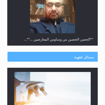
**الحصن الحصين من وساوس المعارضين ...**...
مسائل فقهية
متطلَّبات التّحريك الجديد...