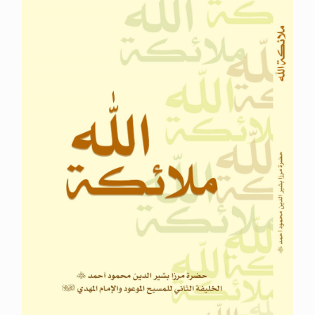
الحجّ.. دلالات، حِكم، وأهداف >> المزيد
اقرأ هذا المقال في أهمية عيد الأضحى و