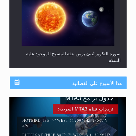
سورة التكوير تُنبئ بزمن بعثة المسيح الموعود عليه
السلام
هذا الأسبوع على الفضائية
جدول برامج MTA3
ترددات قناة MTA3 العربية:
HOTBIRD 13B: 7° WEST 11200MHZ 27500 V
5/6
EUTELSAT (NILE SAT): 7° WEST-A 11392MHZ