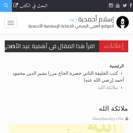
البحث في الكتب
إسلام أحمدية
.NET
الموقع العربي الرسمي للجماعة الإسلامية الأحمدية
اقرأ هذا المقال في أهمية عيد الأضحى و
إعلانات
الحجّ.. دلالات، حِكم، وأهداف >> المزيد
الرئيسية
تعميم هامّ لأفراد الجماعة >> المزيد
كتب الخليفة الثاني حضرة الحاج مرزا بشير الدين محمود
أحمد (رضي الله عنه)
تعميم هامّ لأفراد الجماعة >> المزيد
ملائكة الله
ملائكة الله
اقرأ هذا الكتاب وتعرّف على حقيقة الإسرا
IslamAhmadiyya.Net