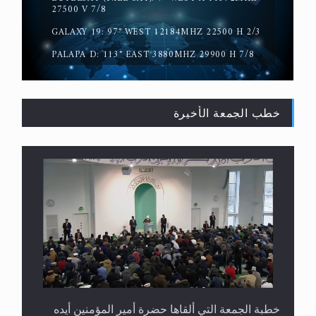
حقيقة المسيح الدجال
27500 V 7/8
GALAXY 19: 97° WEST 12184MHZ 22500 H 2/3
PALAPA D: 113° EAST 3880MHZ 29900 H 7/8
خطب الجمعة الأخيرة
القرآن قاضٍ وحكمٌ على السنة ومهيمنٌ عليها.. ليس
العكس
خطبة الجمعة التي ألقاها حضرة أمير المؤمنين أيده