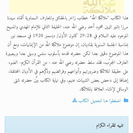
هذا الكتاب "ملائكة الله" خطاب زاخر بالحقائق والمعارف السماوية ألقاه سيدنا
مرزا بشير الدين محمود أحمد رضي الله عنه، الخليفة الثاني للإمام المهدي والمسيح
الموعود عليه السلام في 28-29 كانون الأول/ ديسمبر 1920 في مسجد نور
بمناسبة الجلسة السنوية بقاديان. إن موضوع ملائكة الله من الإيمانيات، ومع أن
هذا الموضوع دقيق جدا لكن حضرته قدمه بأسلوب سلس وسهل جدا وببصيرة
العارف المجرِّب. فقد سلط حضرته رضي الله عنه - من القرآن الكريم- الضوء
على حقيقة الملائكة وضرورتهم وأنواعهم وفرائضهم وذكْرهم في الأديان المختلفة،
إضافة إلى دحض بعض الشبهات عنهم. وفي نهاية الكتاب بيَّن حضرته شتى
الوسائل لإنشاء العلاقة بالملائكة.
اضغطوا هنا لتحميل الكتاب
تنبيه للقراء الكرام