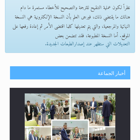
نظراً لكون عملية التنقيح للترجمة والتصحيح للأخطاء مستمرة ما دام
هنالك ما يقتضي ذلك، فيرجى العلم بأن النسخة الإلكترونية هي النسخة
النهائية والمرجعية، والتي يتم تعديلها كلما اقتضى الأمر ثم إعادة رفعها على
الموقع. أما النسخة المطبوعة، فقد تتضمن بعض
التعديلات التي ستظهر عند إصدارالطبعات الجديدة.
أخبار الجماعة