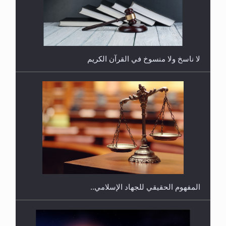
هل يُحسب حول الزكاة وفق السنة الميلادية أو الهجرية؟
لا ناسخ ولا منسوخ في القرآن الكريم
هل يجوز فتح مشروع كوافير نسائي للمحجبات وغير
المحجبات؟
المفهوم الحقيقي للجهاد الإسلامي..