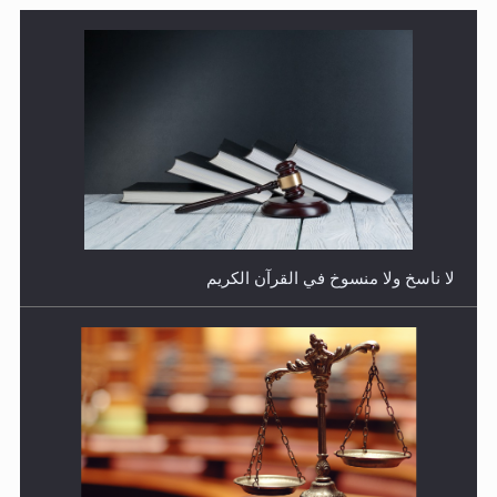
هل يجوز فتح مشروع كوافير نسائي للمحجبات وغير
المحجبات؟
المفهوم الحقيقي للجهاد الإسلامي..
فتوى أمير المؤمنين الميرزا مسرور أحمد أيده الله في أطفال
الأنابيب وتحديد جنس المولود..