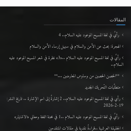
المقالات
رأيٌ في لغة المسيح الموعود عليه السلام.. 4
الهجرة: بحث عن الأمن والسلام في سبيل إرساء الأمن والسلام
رأيٌ في لغة المسيح الموعود عليه السلام ..«3» نظرة في شعر المسيح الموعود عليه
السلام..
**الحصن الحصين من وساوس المعارضين ...**
متطلَّبات التّحريك الجديد
رأي في لغة المسيح الموعود عليه السلام.. 2 إشارةٌ إلى اسم الإشارة .. تاريخ النشر:
19-2-2026
رأيٌ في لغة المسيح الموعود عليه السلام ..1 في محنة اللغة ومعاني «الاشتهار»
الحقيقة العرشية ..قراءةٌ نقدية في مقالات المتقدمين