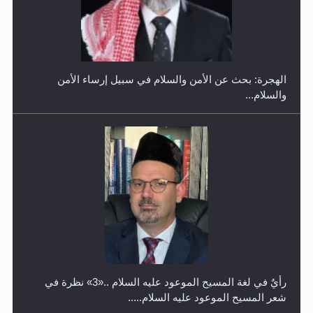
حفل توزيع الشهادات في الجامعة الأحمدية بنيجيريا لعام
2025
رأيٌ في لغة المسيح الموعود عليه السلام ..«3» نظرة في
شعر المسيح الموعود عليه السلام.....
معرض القرآن الكريم لمدة ثلاثين يوما في مكتبة مدينة
ريهيماكي في فنلند
**الحصن الحصين من وساوس المعارضين ...**...