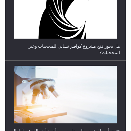
**الحصن الحصين من وساوس المعارضين ...**...
هل يجوز فتح مشروع كوافير نسائي للمحجبات وغير
المحجبات؟
متطلَّبات التّحريك الجديد...
فتوى أمير المؤمنين الميرزا مسرور أحمد أيده الله في أطفال