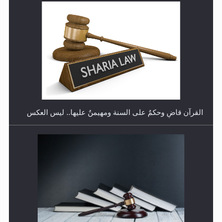
هل تعتبر الأشفار الاصطناعية (الرموش الاصطناعية) والأظافر
البلاستيكية وطلاء الأظافر حاجبا للوضوء وهل يُسمح الصلاة
بها؟
القرآن قاضٍ وحكمٌ على السنة ومهيمنٌ عليها.. ليس العكس
هل يُحسب حول الزكاة وفق السنة الميلادية أو الهجرية؟