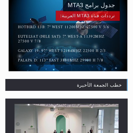
جدول برامج MTA3
ترددات قناة MTA3 العربية:
HOTBIRD 13B: 7° WEST 11200MHZ 27500 V 5/6
EUTELSAT (NILE SAT): 7° WEST-A 11392MHZ
سورة التكوير تُنبئ بزمن بعثة المسيح الموعود عليه السلام
27500 V 7/8
GALAXY 19: 97° WEST 12184MHZ 22500 H 2/3
PALAPA D: 113° EAST 3880MHZ 29900 H 7/8
خطب الجمعة الأخيرة
حقيقة المسيح الدجال