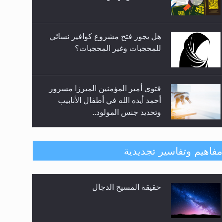
المعارضين ...**...
هل يجوز فتح مشروع كوافير نسائي
للمحجبات وغير المحجبات؟
فتوى أمير المؤمنين الميرزا مسرور
أحمد أيده الله في أطفال الأنابيب
وتحديد جنس المولود..
هل من الصحيح أن ديّة المرأة
فاهيم وتفاسير تجديدية
المقتولة تساوي نصف ديّة الرجل
المقتول؟
حقيقة المسيح الدجال
هل تعتبر الأشفار الاصطناعية
(الرموش الاصطناعية) والأظافر
البلاستيكية وطلاء الأظافر حاجبا