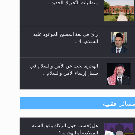
متطلَّبات التّحريك الجديد...
اليوم الوطني الرياضي لمجلس أنصار
الله في هولندا
رأيٌ في لغة المسيح الموعود عليه
السلام.. 4...
الهجرة: بحث عن الأمن والسلام في
سبيل إرساء الأمن والسلام...
رأيٌ في لغة المسيح الموعود عليه
سائل فقهية
السلام ..«3» نظرة في شعر المسيح
الموعود عليه السلام.....
هل يُحسب حول الزكاة وفق السنة
**الحصن الحصين من وساوس
الميلادية أو الهجرية؟