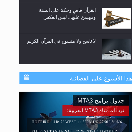
للوضوء وهل يُسمح الصلاة بها؟
القرآن قاضٍ وحكمٌ على السنة
ومهيمنٌ عليها.. ليس العكس
لا ناسخ ولا منسوخ في القرآن الكريم
المفهوم الحقيقي للجهاد الإسلامي..
ذا الأسبوع على الفضائية
جدول برامج MTA3
سورة التكوير تُنبئ بزمن بعثة المسيح
الموعود عليه السلام
ترددات قناة MTA3 العربية:
HOTBIRD 13B: 7° WEST 11200MHZ 27500 V 5/6
EUTELSAT (NILE SAT): 7° WEST-A 11392MHZ