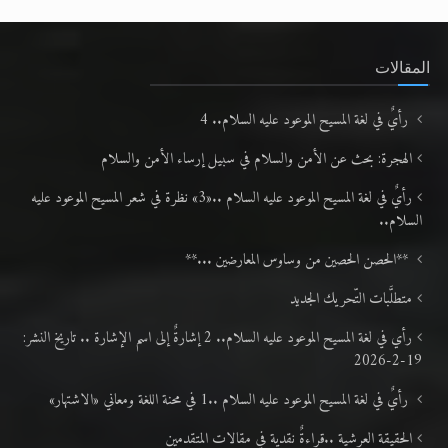
المقالات
رأيٌ في لغة المسيح الموعود عليه السلام.. 4
الهجرة: بحث عن الأمن والسلام في سبيل إرساء الأمن والسلام
رأيٌ في لغة المسيح الموعود عليه السلام ..«3» نظرة في شعر المسيح الموعود عليه
السلام..
**الحصن الحصين من وساوس المعارضين ...**
متطلَّبات التّحريك الجديد
رأي في لغة المسيح الموعود عليه السلام.. 2 إشارةٌ إلى اسم الإشارة .. تاريخ النشر:
19-2-2026
رأيٌ في لغة المسيح الموعود عليه السلام ..1 في محنة اللغة ومعاني «الاشتهار»
الحقيقة العرشية ..قراءةٌ نقدية في مقالات المتقدمين