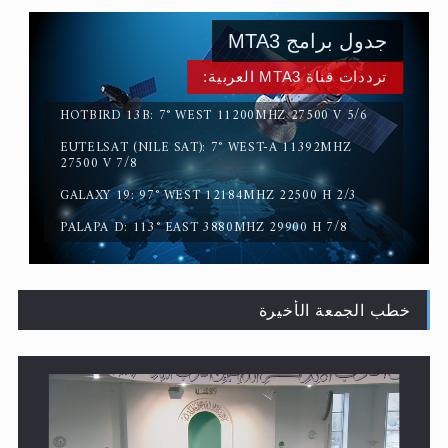
ترددات قناة MTA3 العربية:
HOTBIRD 13B: 7° WEST 11200MHZ 27500 V 5/6
EUTELSAT (NILE SAT): 7° WEST-A 11392MHZ
القرآن قاضٍ وحكمٌ على السنة ومهيمنٌ عليها.. ليس العكس
27500 V 7/8
GALAXY 19: 97° WEST 12184MHZ 22500 H 2/3
PALAPA D: 113° EAST 3880MHZ 29900 H 7/8
خطب الجمعة الأخيرة
لا ناسخ ولا منسوخ في القرآن الكريم