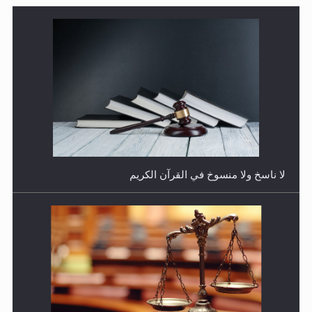
هل يجوز فتح مشروع كوافير نسائي للمحجبات وغير
المحجبات؟
المفهوم الحقيقي للجهاد الإسلامي..
فتوى أمير المؤمنين الميرزا مسرور أحمد أيده الله في أطفال
الأنابيب وتحديد جنس المولود..