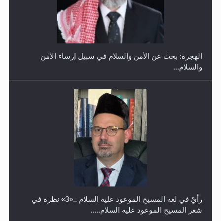
حفل توزيع الشهادات في الجامعة الأحمدية بنيجيريا لعام
2025
رأيٌ في لغة المسيح الموعود عليه السلام ..«3» نظرة في
شعر المسيح الموعود عليه السلام.....
معرض القرآن الكريم لمدة ثلاثين يوما في مكتبة مدينة
ريهيماكي في فنلند
**الحصن الحصين من وساوس المعارضين ...**...