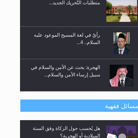
متطلَّبات التّحريك الجديد...
اليوم الوطني الرياضي لمجلس أنصار
الله في هولندا
رأيٌ في لغة المسيح الموعود عليه
السلام.. 4...
الهجرة: بحث عن الأمن والسلام في
سبيل إرساء الأمن والسلام...
رأيٌ في لغة المسيح الموعود عليه
سائل فقهية
السلام ..«3» نظرة في شعر المسيح
الموعود عليه السلام.....
هل يُحسب حول الزكاة وفق السنة
**الحصن الحصين من وساوس
الميلادية أو الهجرية؟