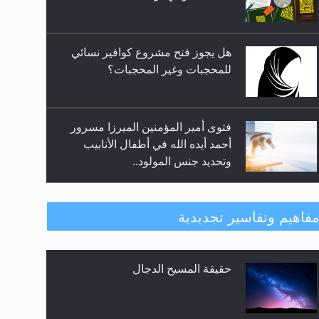
المعارضين ...**...
هل يجوز فتح مشروع كوافير نسائي
للمحجبات وغير المحجبات؟
فتوى أمير المؤمنين الميرزا مسرور
أحمد أيده الله في أطفال الأنابيب
وتحديد جنس المولود..
هل من الصحيح أن ديّة المرأة
فاهيم وتفاسير تجديدية
المقتولة تساوي نصف ديّة الرجل
المقتول؟
حقيقة المسيح الدجال
هل تعتبر الأشفار الاصطناعية
(الرموش الاصطناعية) والأظافر
البلاستيكية وطلاء الأظافر حاجبا