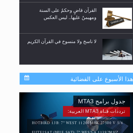
للوضوء وهل يُسمح الصلاة بها؟
القرآن قاضٍ وحكمٌ على السنة
ومهيمنٌ عليها.. ليس العكس
لا ناسخ ولا منسوخ في القرآن الكريم
المفهوم الحقيقي للجهاد الإسلامي..
ذا الأسبوع على الفضائية
جدول برامج MTA3
سورة التكوير تُنبئ بزمن بعثة المسيح
الموعود عليه السلام
ترددات قناة MTA3 العربية:
HOTBIRD 13B: 7° WEST 11200MHZ 27500 V 5/6
EUTELSAT (NILE SAT): 7° WEST-A 11392MHZ