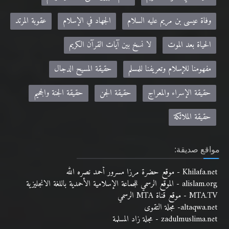
وفاة عيسى بن مريم عليه السلام
الجهاد في الإسلام
عقوبة المرتد
الحياة بعد الموت
لا نسخ بين آيات القرآن الكريم
مفهومنا للإسلام وتعريفنا للمسلم
حقيقة المسيح الدجال
حقيقة الإسراء والمعراج
حقيقة الجن
حقيقة الجنة والجحيم
حقيقة الملائكة
مواقع صديقة:
Khilafa.net - موقع حضرة مرزا مسرور أحمد نصره الله
alislam.org - الموقع الرسمي للجماعة الإسلامية الأحمدية باللغة الانجليزية
MTA.TV - موقع قناة MTA الرسمي
altaqwa.net- مجلة التقوى
zadulmuslima.net - مجلة زاد المسلمة