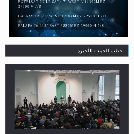
EUTELSAT (NILE SAT): 7° WEST-A 11392MHZ
القرآن قاضٍ وحكمٌ على السنة ومهيمنٌ عليها.. ليس العكس
27500 V 7/8
GALAXY 19: 97° WEST 12184MHZ 22500 H 2/3
PALAPA D: 113° EAST 3880MHZ 29900 H 7/8
خطب الجمعة الأخيرة
لا ناسخ ولا منسوخ في القرآن الكريم