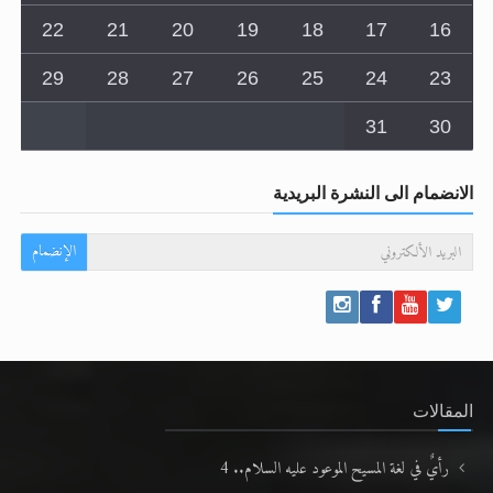
22
21
20
19
18
17
16
29
28
27
26
25
24
23
31
30
الانضمام الى النشرة البريدية
الإنضمام
المقالات
رأيٌ في لغة المسيح الموعود عليه السلام.. 4