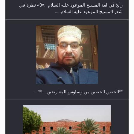
رأيٌ في لغة المسيح الموعود عليه السلام ..«3» نظرة في
شعر المسيح الموعود عليه السلام.....
معرض القرآن الكريم لمدة ثلاثين يوما في مكتبة مدينة
ريهيماكي في فنلند
**الحصن الحصين من وساوس المعارضين ...**...