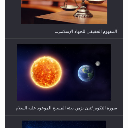
هل يجوز فتح مشروع كوافير نسائي للمحجبات وغير
المحجبات؟
المفهوم الحقيقي للجهاد الإسلامي..
فتوى أمير المؤمنين الميرزا مسرور أحمد أيده الله في أطفال
الأنابيب وتحديد جنس المولود..
سورة التكوير تُنبئ بزمن بعثة المسيح الموعود عليه السلام