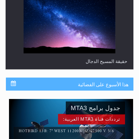
حقيقة المسيح الدجال
هذا الأسبوع على الفضائية
جدول برامج MTA3
ترددات قناة MTA3 العربية:
HOTBIRD 13B: 7° WEST 11200MHZ 27500 V 5/6