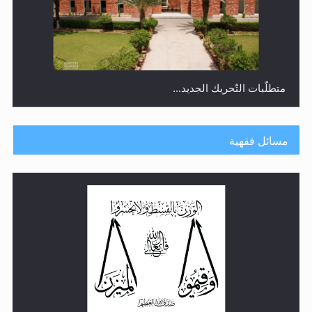
متطلَّبات التّحريك الجديد...
مسائل فقهية
رأيٌ في لغة المسيح الموعود عليه السلام.. 4...