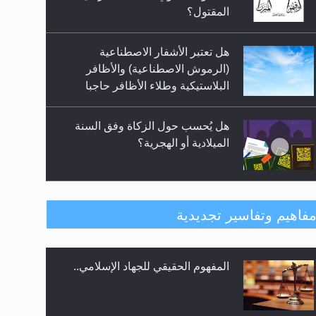
سبيل إرساء الأمن والسلام...
المقتول؟
هل تعتبر الأشفار الاصطناعية
(الرموش الاصطناعية) والأظافر
البلاستيكية وطلاء الأظافر حاجبا
للوضوء وهل يُسمح الصلاة بها؟
هل يُحسب حول الزكاة وفق السنة
الميلادية أو الهجرية؟
هل يجوز فتح مشروع كوافير نسائي
فاهيم وتفاسير تجديدية
للمحجبات وغير المحجبات؟
المفهوم الحقيقي للجهاد الإسلامي..
فتوى أمير المؤمنين الميرزا مسرور
أحمد أيده الله في أطفال الأنابيب
وتحديد جنس المولود..