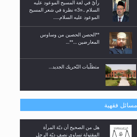
رأيٌ في لغة المسيح الموعود عليه
معرض القرآن الكريم لمدة ثلاثين
السلام ..«3» نظرة في شعر المسيح
يوما في مكتبة مدينة ريهيماكي في
الموعود عليه السلام.....
فنلند
**الحصن الحصين من وساوس
المعارضين ...**...
متطلَّبات التّحريك الجديد...
رأيٌ في لغة المسيح الموعود عليه
سائل فقهية
السلام.. 4...
هل من الصحيح أن ديّة المرأة
الهجرة: بحث عن الأمن والسلام في
المقتولة تساوي نصف ديّة الرجل