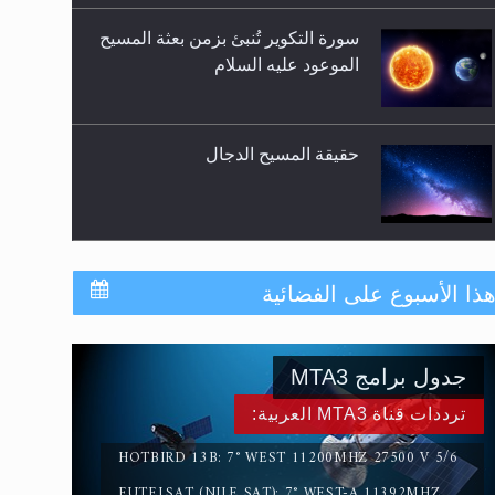
سورة التكوير تُنبئ بزمن بعثة المسيح
الموعود عليه السلام
حقيقة المسيح الدجال
القرآن قاضٍ وحكمٌ على السنة
ذا الأسبوع على الفضائية
ومهيمنٌ عليها.. ليس العكس
جدول برامج MTA3
لا ناسخ ولا منسوخ في القرآن الكريم
ترددات قناة MTA3 العربية:
HOTBIRD 13B: 7° WEST 11200MHZ 27500 V 5/6
EUTELSAT (NILE SAT): 7° WEST-A 11392MHZ