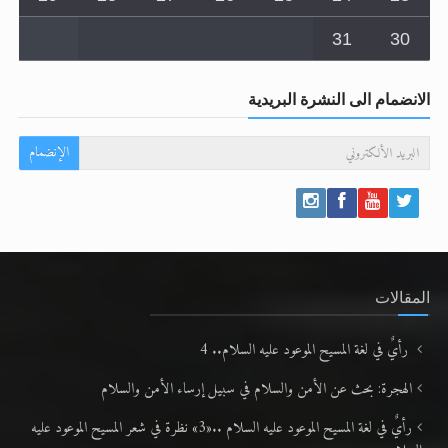
الانضمام الى النشرة البريدية
الإنضمام
المقالات
رأيٌ في لغة المسيح الموعود عليه السلام.. 4
الهجرة: بحث عن الأمن والسلام في سبيل إرساء الأمن والسلام
رأيٌ في لغة المسيح الموعود عليه السلام ..«3» نظرة في شعر المسيح الموعود عليه
السلام..
**الحصن الحصين من وساوس المعارضين ...**