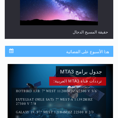
حقيقة المسيح الدجال
هذا الأسبوع على الفضائية
جدول برامج MTA3
ترددات قناة MTA3 العربية:
HOTBIRD 13B: 7° WEST 11200MHZ 27500 V 5/6
EUTELSAT (NILE SAT): 7° WEST-A 11392MHZ
القرآن قاضٍ وحكمٌ على السنة ومهيمنٌ عليها.. ليس العكس
27500 V 7/8
GALAXY 19: 97° WEST 12184MHZ 22500 H 2/3
PALAPA D: 113° EAST 3880MHZ 29900 H 7/8