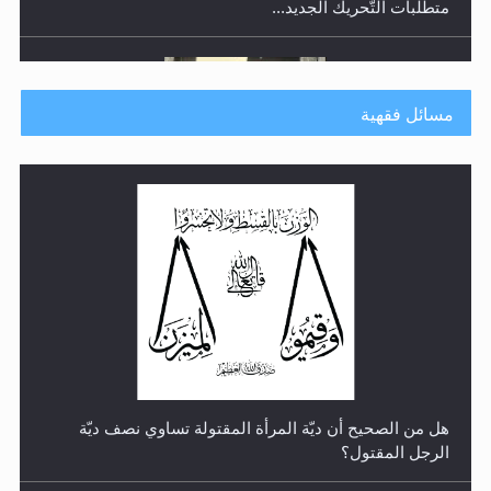
متطلَّبات التّحريك الجديد...
مسائل فقهية
رأيٌ في لغة المسيح الموعود عليه السلام.. 4...
هل من الصحيح أن ديّة المرأة المقتولة تساوي نصف ديّة
الرجل المقتول؟