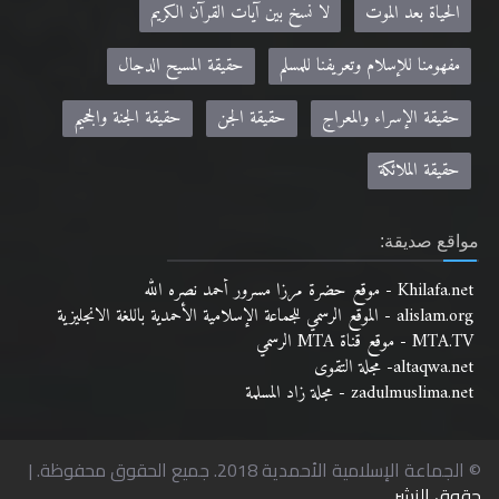
مفهومنا للإسلام وتعريفنا للمسلم
حقيقة المسيح الدجال
حقيقة الإسراء والمعراج
حقيقة الجن
حقيقة الجنة والجحيم
حقيقة الملائكة
مواقع صديقة:
Khilafa.net - موقع حضرة مرزا مسرور أحمد نصره الله
alislam.org - الموقع الرسمي للجماعة الإسلامية الأحمدية باللغة الانجليزية
MTA.TV - موقع قناة MTA الرسمي
altaqwa.net- مجلة التقوى
zadulmuslima.net - مجلة زاد المسلمة
© الجماعة الإسلامية الأحمدية 2018. جميع الحقوق محفوظة. |
حقوق النشر