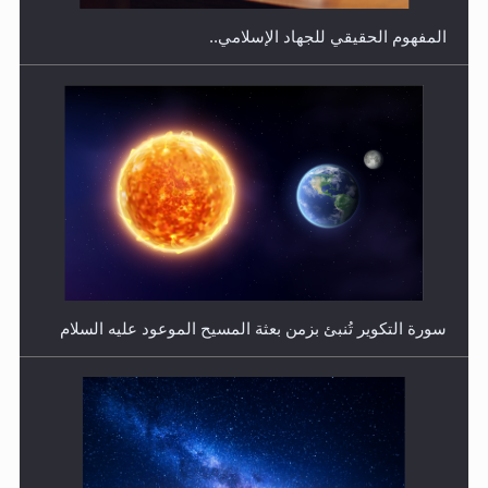
فتوى أمير المؤمنين الميرزا مسرور أحمد أيده الله في أطفال
الأنابيب وتحديد جنس المولود..
سورة التكوير تُنبئ بزمن بعثة المسيح الموعود عليه السلام