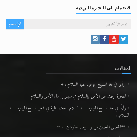
الانضمام الى النشرة البريدية
الإنضمام
المقالات
رأيٌ في لغة المسيح الموعود عليه السلام.. 4
الهجرة: بحث عن الأمن والسلام في سبيل إرساء الأمن والسلام
رأيٌ في لغة المسيح الموعود عليه السلام ..«3» نظرة في شعر المسيح الموعود عليه
السلام..
**الحصن الحصين من وساوس المعارضين ...**