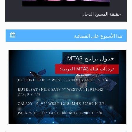
حقيقة المسيح الدجال
هذا الأسبوع على الفضائية
جدول برامج MTA3
ترددات قناة MTA3 العربية:
HOTBIRD 13B: 7° WEST 11200MHZ 27500 V 5/6
EUTELSAT (NILE SAT): 7° WEST-A 11392MHZ
القرآن قاضٍ وحكمٌ على السنة ومهيمنٌ عليها.. ليس العكس
27500 V 7/8
GALAXY 19: 97° WEST 12184MHZ 22500 H 2/3
PALAPA D: 113° EAST 3880MHZ 29900 H 7/8