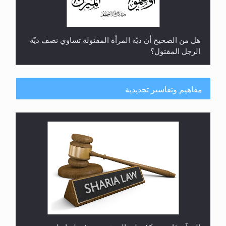
هل من الصحيح أن ديّة المرأة المقتولة تساوي نصف ديّة
الرجل المقتول؟
مفاهيم وتفاسير تجديدية
هل تعتبر الأشفار الاصطناعية (الرموش الاصطناعية)
والأظافر البلاستيكية وطلاء الأظافر حاجبا للوضوء وهل
يُسمح الصلاة بها؟