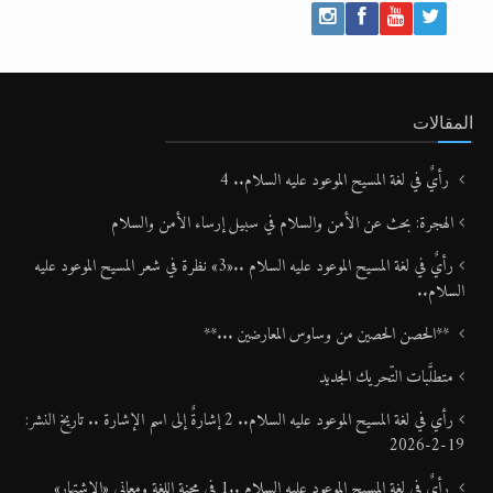
المقالات
رأيٌ في لغة المسيح الموعود عليه السلام.. 4
الهجرة: بحث عن الأمن والسلام في سبيل إرساء الأمن والسلام
رأيٌ في لغة المسيح الموعود عليه السلام ..«3» نظرة في شعر المسيح الموعود عليه
السلام..
**الحصن الحصين من وساوس المعارضين ...**
متطلَّبات التّحريك الجديد
رأي في لغة المسيح الموعود عليه السلام.. 2 إشارةٌ إلى اسم الإشارة .. تاريخ النشر:
19-2-2026
رأيٌ في لغة المسيح الموعود عليه السلام ..1 في محنة اللغة ومعاني «الاشتهار»