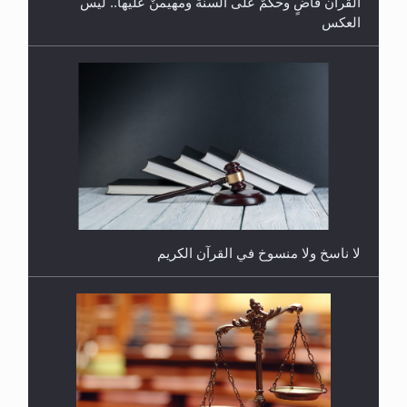
القرآن قاضٍ وحكمٌ على السنة ومهيمنٌ عليها.. ليس
العكس
هل يُحسب حول الزكاة وفق السنة الميلادية أو الهجرية؟
لا ناسخ ولا منسوخ في القرآن الكريم