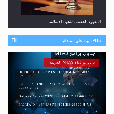
المفهوم الحقيقي للجهاد الإسلامي..
هذا الأسبوع على الفضائية
جدول برامج MTA3
ترددات قناة MTA3 العربية:
HOTBIRD 13B: 7° WEST 11200MHZ 27500 V
5/6
EUTELSAT (NILE SAT): 7° WEST-A 11392MHZ
سورة التكوير تُنبئ بزمن بعثة المسيح الموعود عليه
27500 V 7/8
السلام
GALAXY 19: 97° WEST 12184MHZ 22500 H 2/3
PALAPA D: 113° EAST 3880MHZ 29900 H 7/8