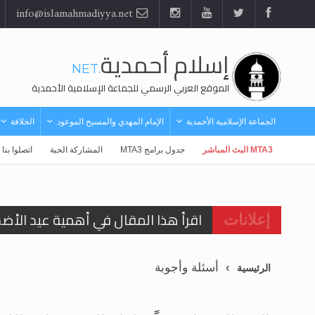
info@islamahmadiyya.net
إسلام أحمدية
.NET
الموقع العربي الرسمي للجماعة الإسلامية الأحمدية
الجماعة الإسلامية الأحمدية
الإمام المهدي والمسيح الموعود
الخلافة
MTA3 البث المباشر
جدول برامج MTA3
المشاركة الحية
اتصلوا بنا
اقرأ هذا المقال في أهمية عيد الأض
إعلانات
اقرأ هذا المقال في أهمية عيد الأض
أسئلة وأجوبة
الرئيسية
الحجّ.. دلالات، حِكم، وأهداف >> المزي
تعميم هامّ لأفراد الجماعة >> المزيد