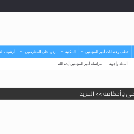
خطب وخطابات أمير المؤمنين
المكتبة
ردود على المعارضين
أرشيف الفي
أسئلة وأجوبة
مراسلة أمير المؤمنين أيده الله
حى وأحكامه >> المزيد
حى وأحكامه >> المزيد
د