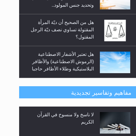
السلام.. 4...
وتحديد جنس المولود..
هل من الصحيح أن ديّة المرأة
المقتولة تساوي نصف ديّة الرجل
المقتول؟
هل تعتبر الأشفار الاصطناعية
(الرموش الاصطناعية) والأظافر
البلاستيكية وطلاء الأظافر حاجبا
للوضوء وهل يُسمح الصلاة بها؟
هل يُحسب حول الزكاة وفق السنة
مفاهيم وتفاسير تجديدية
الميلادية أو الهجرية؟
لا ناسخ ولا منسوخ في القرآن
هل يجوز فتح مشروع كوافير نسائي
الكريم
للمحجبات وغير المحجبات؟