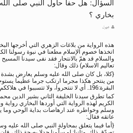
السؤال: هل حفاً حاول النبي صلى الله
تعميم هامّ لأفراد الجماعة >> المزيد
بخاري ؟
إعلان هامّ بخصوص الرسائل المرسلة إ
مجهول
للانتقال إلى كافة الردود على القمص
هذه الرواية من بلاغات الزهري التي أخرجها الب
اقرأ هذا الكتاب وتعرّف على حقيقة ال
اتخذها خصوم الإسلام مطعنا في نبوة رسولنا الكر
والسلام قد همّ بالانتحار فقد نفى سيدنا المسيح 
عرض مصوَّر لأقوال المستشرقين في خا
تعاليم الاسلام) ذلك وقال
:
الحجّ.. دلالات، حِكم، وأهداف >> المزي
{كلا، بل كان صلى الله عليه وسلم يعارض بشدة مث
من ينتحر هكذا مجرما ارتكب جرما عظيما يستوجب ا
البقرة:196.. أي لا تنتحروا، ولا تتسببوا في هلاككم بأيديكم..} ( فلسفة تعاليم الاسلام)
كما تطرق سيدنا الخليفة الثاني بشير الدين مح
الكريم لهذه الرواية التي أوردها البخاري رواية و
وسلم وخواطره عند ارهاصات بداية الوحي وما يتص
عاتقه فقال
:
}
أما فيما يتعلق بمحاولة النبي صلى الله عليه وسلم
تصدّق ذلك. وثانيا: لو سلّمنا جدلا بصحة ذلك، فإ