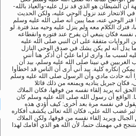
ة أن الشيطان هو الذي قد نزل عليه-والعياذ بالله-
ر في الانتحار عند نزول الوحي عليه، ولكن الحديث
ا فتر الوحي عنه، مما يبين أنه صلى الله عليه وسلم
فترك الكلام معه ولم ينزل عليه وحيه منذ فترة. لو
نفسه فكان ينبغي أن يفرح عند فتوره وانقطاعه
لكن الروايات متفقة على ان النبي صلى الله عليه
ما يدل أنه لم يكن يشك في صدق الوحي النازل
ه لسبب ما. وارى لزاما عليّ أن أذكر هنا أنني
اب الغربيين في نبينا صلى الله عليه وسلم، بيد أن
مكن إنكاره كلية. بيد أني أرى أن الناس قد اخطأوا
نوا أنه حادث مادي وأن الرسول صلى الله عليه وسلم
، فكان جبريل يناديه ويمنعه من ذلك قائلا
الحق أنه يريد إلقاء نفسه من فوقها، فكان الملاك
قا. الواقع أن رسول الله صلى الله عليه وسلم كان
 يقول في نفسه مرة بعد أخرى: كيف أؤدي هذه
أثير غضب الله علي، فكان الله تعالى يكشف أفكاره
جبال ويريد إلقاء نفسه من فوقها، ولكن الملاك
تنجح في مهمتك حتماً، لأن الله هو الذي أقامك لهذا