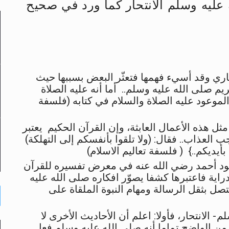
 عليه وسلم الانتحار كما ورد في صحيح
لى حضرة امير المؤمنين أيده الله والمكتب العربي >> الم
 زكريا يطرس وأعداء الإسلام اضغط هنا >> المزيد
خاري وقد أسيء فهمها فتعثّر البعض بسببها حيث
إسراء والمعراج >> المزيد
يم صلى الله عليه وسلم.. أما أنه عليه الصلاة
الموعود عليه الصلاة والسلام في كتابه (فلسفة
تم النبيين صلى الله عليه وسلم >> المزيد
د
ل هذه الأعمال العابثة، وإن القرآن الحكيم يعتبر
لعذاب.. فقال: (ولا تلقوا بأنفسكم إلى التهلكة)
مود أحمد رضي الله عنه في معرض تفسيره للقرآن
دراية فاعتبرها كشفا يصوّر افكاره صلى الله عليه
ل بثقل الرسالة ومهام النبوة الملقاة على
- الانتحار، فأولا: اعلم أن الأحاديث الأخرى لا
ن من الواضح تماما أنه صلى الله عليه وسلم فعل