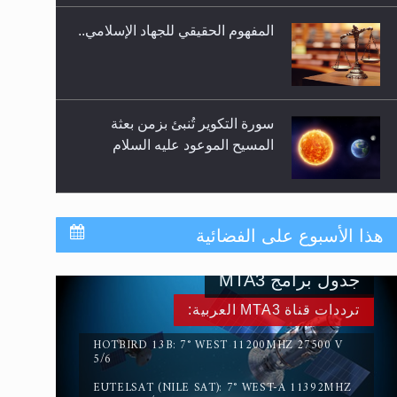
المفهوم الحقيقي للجهاد الإسلامي..
سورة التكوير تُنبئ بزمن بعثة
المسيح الموعود عليه السلام
حقيقة المسيح الدجال
هذا الأسبوع على الفضائية
جدول برامج MTA3
القرآن قاضٍ وحكمٌ على السنة
ترددات قناة MTA3 العربية:
ومهيمنٌ عليها.. ليس العكس
HOTBIRD 13B: 7° WEST 11200MHZ 27500 V
5/6
EUTELSAT (NILE SAT): 7° WEST-A 11392MHZ