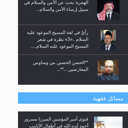
الهجرة: بحث عن الأمن والسلام في
حفل توزيع الشهادات في الجامعة
سبيل إرساء الأمن والسلام...
الأحمدية بنيجيريا لعام 2025
رأيٌ في لغة المسيح الموعود عليه
السلام ..«3» نظرة في شعر
المسيح الموعود عليه السلام.....
**الحصن الحصين من وساوس
المعارضين ...**...
متطلَّبات التّحريك الجديد...
مسائل فقهية
فتوى أمير المؤمنين الميرزا مسرور
رأيٌ في لغة المسيح الموعود عليه
أحمد أيده الله في أطفال الأنابيب