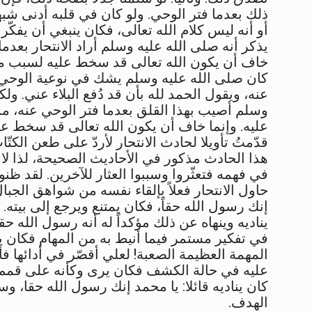
ذلك بعدما فتر الوحي. ولو كان في قلبه أدنى شبه
أو أنه ليس كلام الله تعالى، فكان ينبغي أن يفكّ
يذكر أنه صلى الله عليه وسلم أراد الانتحار بعدم
خاف أن يكون الله تعالى قد سخط عليه لسبب ما، 
كان صلى الله عليه وسلم يشك في نوعية الوحي 
عنه، ويقول الحمد لله بأن قد دُفع البلاء عني. و
وسلم أصيب بهذا القلق بعدما فتر الوحي عنه، م
عليه. وإنما خاف أن يكون الله تعالى قد سخط علي
قدّمتُ تأويلا لحادث الانتحار لأردّ على طعن الكتّ
هذا الحادث مذكور في الأحاديث الصحيحة، لذا لا ي
في فهمه فتعثّروا وسببوا العثار للآخرين. لقد ظ
حاول الانتحار فعلاً بإلقاء نفسه من شواهق الجبال
إنك رسول الله حقاً، فكان يمتنع ويرجع إلى بيته. 
يناديه وينهاه عن ذلك مؤكداً له أنه رسول الله ح
في تفكير مستمر فيما أنيط به من المهام فكان
المهمة العظيمة الصعبة! لعلي أقصّر في أدائها ف
عليه في حالة الكشف فكان يرى وكأنه على قمم ال
كان يناديه قائلا: يا محمد إنك رسول الله حقا، وس
الهدف
.