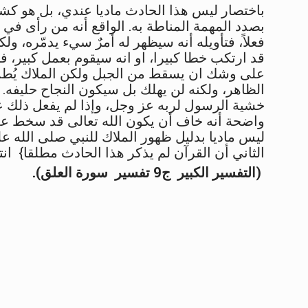
باختصار ليس هذا الحادث ماديا عندي، بل هو كشف
بصدد المهمة المناطة به. الواقع أنه من رأى في
فعلاً، فتأويله أنه سيظهر له أمرٌ سيء يدمّره، و
قد ارتكب خطا كبيرا، او انه سيقوم بعمل كبير، ف
على وشك ان يسقط من الجبل ولكن الملاك يُطمئن
الظاهر، ولكنه لن يهلك بل سيكون النجاح حليفه. و
خشية الرسول لربه عز وجل، وإذا لم يفعل ذلك عن
واضحة أنه خاف أن يكون الله تعالى قد سخط علي
ليس ماديا بدليل ظهور الملاك للنبي صلى الله عل
الثاني أن القرآن لم يذكر هذا الحادث مطلقا} ان
(التفسير الكبير ج9 تفسير سورة العلق
.(