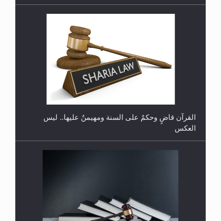
هل تعتبر الأشفار الاصطناعية (الرموش الاصطناعية)
والأظافر البلاستيكية وطلاء الأظافر حاجبا للوضوء وهل
يُسمح الصلاة بها؟
القرآن قاضٍ وحكمٌ على السنة ومهيمنٌ عليها.. ليس
العكس
جدول برامج MTA3