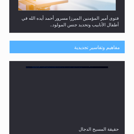
فتوى أمير المؤمنين الميرزا مسرور أحمد أيده الله في
أطفال الأنابيب وتحديد جنس المولود..
مفاهيم وتفاسير تجديدية
هل من الصحيح أن ديّة المرأة المقتولة تساوي نصف ديّة
الرجل المقتول؟
حقيقة المسيح الدجال