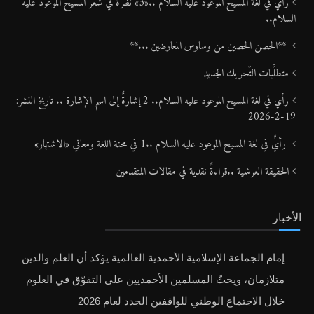
رأيٌ في لغة المسيح الموعود عليه السلام ..«3» نظرة في شعر المسيح الموعود عليه
السلام..
**الحصن الحصين من وساوس المعارضين ...**
متطلَّبات التّحريك الجديد
رأي في لغة المسيح الموعود عليه السلام.. 2 إشارةٌ إلى اسم الإشارة .. تاريخ النشر:
19-2-2026
رأيٌ في لغة المسيح الموعود عليه السلام ..1 في محنة اللغة ومعاني «الاشتهار»
الحقيقة العرشية ..قراءةٌ نقدية في مقالات المتقدمين
الأخبار
إمام الجماعة الإسلامية الأحمدية العالمية يؤكد أن العلم والدين
متلازمان، ويحثّ المسلمين الأحمديين على التفوّق في العلوم
خلال الاجتماع الوطني للواقفين الجدد لعام 2026