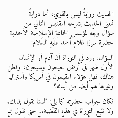
اقرأ هذا الكتاب وتعرّف على حقيقة الإسرا
الحديث روايةً ليس بالقوي، أما درايةً
الحجّ.. دلالات، حِكم، وأهداف >> المزيد
فمعنى الحديث يشرحه المقتبس التالي من
سؤال وجّه لمؤسس الجماعة الإسلامية الأحمدية
حضرة مرزا غلام أحمد عَلَيهِ السَلام:
السؤال: ورد في التوراة أن آدم أو الإنسان
الأول ظهر في أرض جيحون وسيحون، وقطن
هناك، فهل هؤلاء المقيمون في أمريكا وأستراليا
وغيرها هم أيضا من أبنائه؟
فكان جواب حضرته كما يلي: "لسنا نقول بذلك،
ولا نتبع التوراة في هذه القضية.. حتى نقول بما