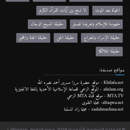
الحياة بعد الموت
لا نسخ بين آيات القرآن الكريم
مفهومنا للإسلام وتعريفنا للمسلم
حقيقة المسيح الدجال
حقيقة الإسراء والمعراج
حقيقة الجن
حقيقة الجنة والجحيم
حقيقة الملائكة
مواقع صديقة:
Khilafa.net - موقع حضرة مرزا مسرور أحمد نصره الله
alislam.org - الموقع الرسمي للجماعة الإسلامية الأحمدية باللغة الانجليزية
MTA.TV - موقع قناة MTA الرسمي
altaqwa.net- مجلة التقوى
zadulmuslima.net - مجلة زاد المسلمة
© الجماعة الإسلامية الأحمدية 2018. جميع الحقوق محفوظة. |