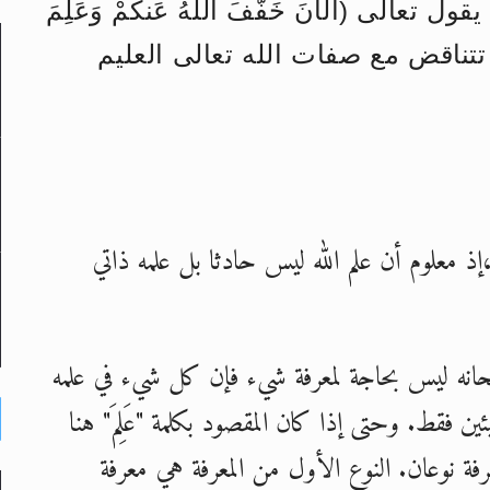
الى (الْآنَ خَفَّفَ اللَّهُ عَنكُمْ وَعَلِمَ
حى وأحكامه >> المزيد
نها تتناقض مع صفات الله تعالى العليم
حى وأحكامه >> المزيد
د
،إذ معلوم أن علم الله ليس حادثا بل علمه ذاتي
لى حضرة امير المؤمنين أيده الله والمكتب العربي >> الم
سبحانه ليس بحاجة لمعرفة شيء فإن كل شيء في علمه
يئين فقط. وحتى إذا كان المقصود بكلمة "عَلِمَ" هنا
رفة نوعان. النوع الأول من المعرفة هي معرفة