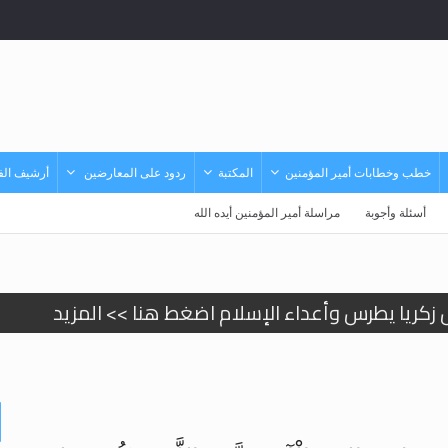
خطب وخطابات أمير المؤمنين
المكتبة
ردود على المعارضين
أرشيف الفي
أسئلة وأجوبة
مراسلة أمير المؤمنين أيده الله
 زكريا يطرس وأعداء الإسلام اضغط هنا >> المزيد
إسراء والمعراج >> المزيد
تم النبيين صلى الله عليه وسلم >> المزيد
د