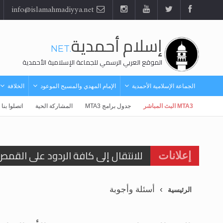
info@islamahmadiyya.net
إسلام أحمدية
.NET
الموقع العربي الرسمي للجماعة الإسلامية الأحمدية
الجماعة الإسلامية الأحمدية
الإمام المهدي والمسيح الموعود
الخلافة
MTA3 البث المباشر
جدول برامج MTA3
المشاركة الحية
اتصلوا بنا
للانتقال إلى كافة الردود على القمص
إعلانات
اقرأ هذا الكتاب وتعرّف على حقيقة ال
أسئلة وأجوبة
الرئيسية
عرض مصوَّر لأقوال المستشرقين في خا
الحجّ.. دلالات، حِكم، وأهداف >> المزي