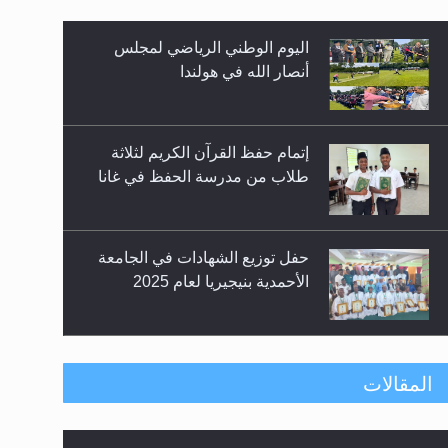
إتمام حفظ القرآن الكريم لثلاثة
طلاب من مدرسة الحفظ في غانا
حفل توزيع الشهادات في الجامعة
الأحمدية بنيجيريا لعام 2025
زيد
معرض القرآن الكريم لمدة ثلاثين
يوما في مكتبة مدينة ريهيماكي في
فنلند
ندوة حول نظام الوصية في
المقالات
الجماعة الأحمدية في شيتاغونغ –
بنغلاديش