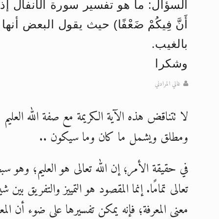
السؤال: ما هو تفسير سورة الأنفال إذ يقول تع
اقرأ هذا المقال في أهمية عيد الأض
أَنَّ فِيكُمْ ضَعْفًا) حيث يقول البعض أ
اقرأ هذا المقال في أهمية عيد الأض
بالغيب.
الحجّ.. دلالات، حِكم، وأهداف >> المزي
وشكرا
تعميم هامّ لأفراد الجماعة >> المزيد
غالي المرادني
تعميم هامّ لأفراد الجماعة >> المزيد
لا تتناقض هذه الآية الكريمة مع صفة الله العليم 
إعلان هامّ بخصوص الرسائل المرسلة إ
ومطلق ويشمل ما كان وما سيكون ..
في حقيقة الأمر؛ إن الله تعالى هو العليم؛ وهو 
تعالى
تمامًا. إنما المقصود هو التمييز والتفريق بين ش
معنى المعرفة؛ فإنه يمكن تفسيرها على ضوء أن المع