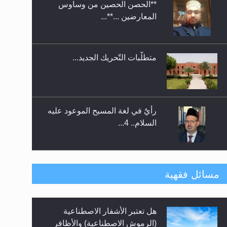
متطلَّبات التّحريك الجديد...
اليوم الوطني الرياضي لمجلس
أنصار الله في هولندا
رأيٌ في لغة المسيح الموعود عليه
السلام.. 4...
الهجرة: بحث عن الأمن والسلام في
سبيل إرساء الأمن والسلام...
رأيٌ في لغة المسيح الموعود عليه
مسائل فقهية
السلام ..«3» نظرة في شعر
المسيح الموعود عليه السلام.....
هل يُحسب حول الزكاة وفق السنة
**الحصن الحصين من وساوس
الميلادية أو الهجرية؟