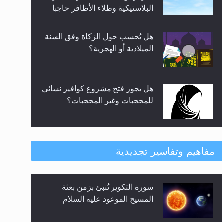
المعارضين ...**...
هل يجوز فتح مشروع كوافير نسائي
للمحجبات وغير المحجبات؟
فتوى أمير المؤمنين الميرزا مسرور
أحمد أيده الله في أطفال الأنابيب
وتحديد جنس المولود..
هل من الصحيح أن ديّة المرأة
مفاهيم وتفاسير تجديدية
المقتولة تساوي نصف ديّة الرجل
المقتول؟
حقيقة المسيح الدجال
هل تعتبر الأشفار الاصطناعية
(الرموش الاصطناعية) والأظافر
البلاستيكية وطلاء الأظافر حاجبا