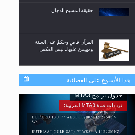
للوضوء وهل يُسمح الصلاة بها؟
القرآن قاضٍ وحكمٌ على السنة
ومهيمنٌ عليها.. ليس العكس
لا ناسخ ولا منسوخ في القرآن
الكريم
المفهوم الحقيقي للجهاد الإسلامي..
هذا الأسبوع على الفضائية
جدول برامج MTA3
سورة التكوير تُنبئ بزمن بعثة
ترددات قناة MTA3 العربية:
المسيح الموعود عليه السلام
HOTBIRD 13B: 7° WEST 11200MHZ 27500 V
5/6
EUTELSAT (NILE SAT): 7° WEST-A 11392MHZ