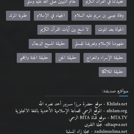
عقيدتنا في القرآن الكريم
خاتم النبيين صلى الله عليه وسلم
وفاة عيسى بن مريم عليه السلام
الجهاد في الإسلام
عقوبة المرتد
الحياة بعد الموت
لا نسخ بين آيات القرآن الكريم
مفهومنا للإسلام وتعريفنا للمسلم
حقيقة المسيح الدجال
حقيقة الإسراء والمعراج
حقيقة الجن
حقيقة الجنة والجحيم
حقيقة الملائكة
مواقع صديقة:
Khilafa.net - موقع حضرة مرزا مسرور أحمد نصره الله
alislam.org - الموقع الرسمي للجماعة الإسلامية الأحمدية باللغة الانجليزية
MTA.TV - موقع قناة MTA الرسمي
altaqwa.net- مجلة التقوى
zadulmuslima.net - مجلة زاد المسلمة