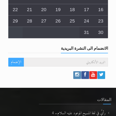
22
21
20
19
18
17
16
29
28
27
26
25
24
23
31
30
الانضمام الى النشرة البريدية
الإنضمام
المقالات
رأيٌ في لغة المسيح الموعود عليه السلام.. 4