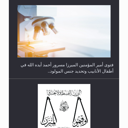
متطلَّبات التّحريك الجديد...
فتوى أمير المؤمنين الميرزا مسرور أحمد أيده الله في
أطفال الأنابيب وتحديد جنس المولود..
رأيٌ في لغة المسيح الموعود عليه السلام.. 4...