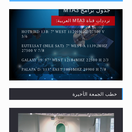
جدول برامج MTA3
ترددات قناة MTA3 العربية:
HOTBIRD 13B: 7° WEST 11200MHZ 27500 V
5/6
EUTELSAT (NILE SAT): 7° WEST-A 11392MHZ
حقيقة المسيح الدجال
27500 V 7/8
GALAXY 19: 97° WEST 12184MHZ 22500 H 2/3
PALAPA D: 113° EAST 3880MHZ 29900 H 7/8
خطب الجمعة الأخيرة
القرآن قاضٍ وحكمٌ على السنة ومهيمنٌ عليها.. ليس
العكس