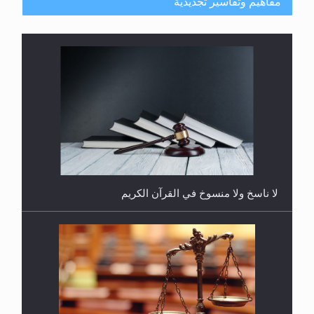
مفاهيم وتفاسير تجديدية
هل يُحسب حول الزكاة وفق السنة الميلادية أو الهجرية؟
لا ناسخ ولا منسوخ في القرآن الكريم
هل يجوز فتح مشروع كوافير نسائي للمحجبات وغير