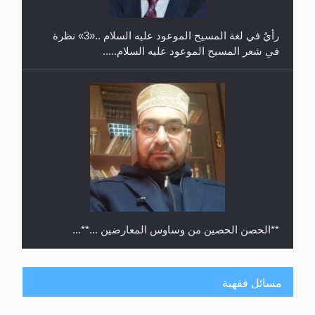
رأيٌ في لغة المسيح الموعود عليه السلام ..«3» نظرة
في شعر المسيح الموعود عليه السلام.....
**الحصن الحصين من وساوس المعارضين ...**...
مسائل فقهية