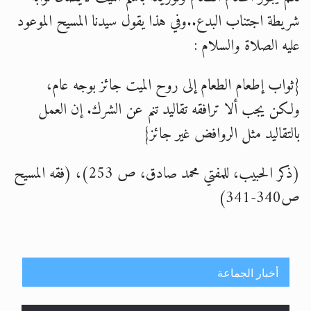
اقرأ هذا المقال في أهمية عيد الأضحى و
شريطة اجتناب البدع..وفي هذا يقول سيدنا المسيح الموعود
اقرأ هذا المقال في أهمية عيد الأضحى و
عليه الصلاة والسلام :
الحجّ.. دلالات، حِكم، وأهداف >> المزيد
{ثواب إطعام الطعام إلى روح الميت جائز بوجه عام،
ولكن يجب ألا ترافقه تقاليد تنم عن الشرك. إن العمل
بالتقاليد مثل الروافض غير جائز}
(ذكر الحبيب، للمفتي محمد صادق، ص 253)، (فقه المسيح
ص340-341)
أخبار الجماعة