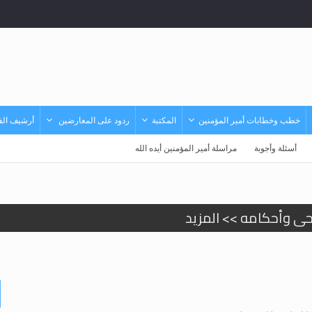
خطب وخطابات أمير المؤمنين
المكتبة
ردود على المعارضين
أرشيف الفي
أسئلة وأجوبة
مراسلة أمير المؤمنين أيده الله
حى وأحكامه >> المزيد
حى وأحكامه >> المزيد
د