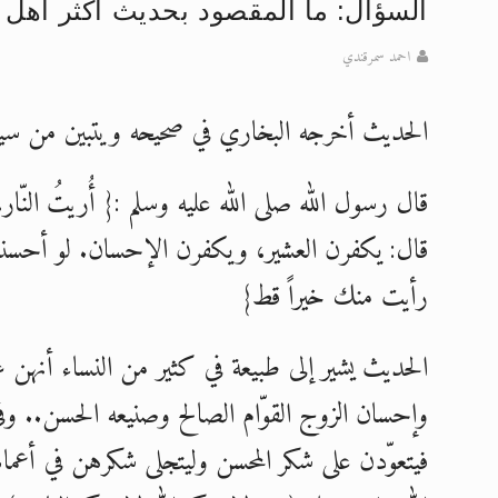
السؤال: ما المقصود بحديث اكثر اهل ال
تعميم هامّ لأفراد الجماعة >> المزيد
احمد سمرقندي
إعلان هامّ بخصوص الرسائل المرسلة إ
الحديث أخرجه البخاري في صحيحه ويتبين من سياقه 
للانتقال إلى كافة الردود على القمص
اقرأ هذا الكتاب وتعرّف على حقيقة ال
قال رسول الله صلى الله عليه وسلم :{ أُريتُ النّار
عرض مصوَّر لأقوال المستشرقين في خا
قال: يكفرن العشير، ويكفرن الإحسان. لو أحسنت
الحجّ.. دلالات، حِكم، وأهداف >> المزي
رأيت منك خيراً قط}
الحديث يشير إلى طبيعة في كثير من النساء أنهن
وإحسان الزوج القوّام الصالح وصنيعه الحسن.. وفي
فيتعوّدن على شكر المحسن وليتجلى شكرهن في أعمال