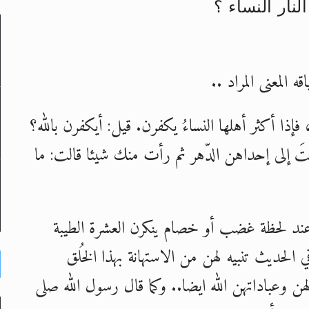
نار النساء ؟
لى حضرة امير المؤمنين أيده الله والمكتب العربي >> الم
المعنى المراد ..
 زكريا يطرس وأعداء الإسلام اضغط هنا >> المزيد
إسراء والمعراج >> المزيد
، فإذا أكثر أهلها النساءُ يكفرن. قيل: أيكفرن بالله؟
تم النبيين صلى الله عليه وسلم >> المزيد
َ إلى إحداهن الدّهر ثم رأت منك شيئا قالت: ما
د
 عند لحظة غضب أو خصام ينكرن العشرة الطيبة
 الحديث تنبيه لهن من الاستهانة بهذا الخُلق
هن وعباداتهن الله ايضا.. وكما قال رسول الله صلى