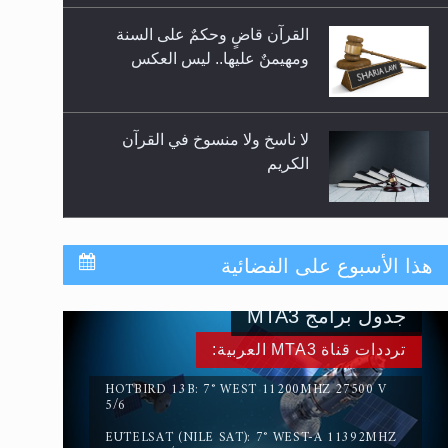
للوضوء وهل يُسمح الصلاة بها؟
القرآن قاضٍ وحكمٌ على السنة
ومهيمنٌ عليها.. ليس العكس
لا ناسخ ولا منسوخ في القرآن
الكريم
المفهوم الحقيقي للجهاد الإسلامي..
هذا الأسبوع على الفضائية
جدول برامج MTA3
سورة التكوير تُنبئ بزمن بعثة
ترددات قناة MTA3 العربية:
المسيح الموعود عليه السلام
HOTBIRD 13B: 7° WEST 11200MHZ 27500 V
5/6
EUTELSAT (NILE SAT): 7° WEST-A 11392MHZ