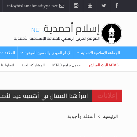
info@islamahmadiyya.net
إسلام أحمدية
.NET
الموقع العربي الرسمي للجماعة الإسلامية الأحمدية
الجماعة الإسلامية الأحمدية
الإمام المهدي والمسيح الموعود
الخلافة
MTA3 البث المباشر
جدول برامج MTA3
المشاركة الحية
اتصلوا بنا
اقرأ هذا المقال في أهمية عيد الأض
إعلانات
اقرأ هذا المقال في أهمية عيد الأض
أسئلة وأجوبة
الرئيسية
الحجّ.. دلالات، حِكم، وأهداف >> المزي
تعميم هامّ لأفراد الجماعة >> المزيد