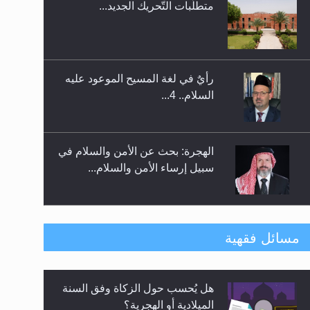
متطلَّبات التّحريك الجديد...
اليوم الوطني الرياضي لمجلس
أنصار الله في هولندا
رأيٌ في لغة المسيح الموعود عليه
السلام.. 4...
الهجرة: بحث عن الأمن والسلام في
سبيل إرساء الأمن والسلام...
رأيٌ في لغة المسيح الموعود عليه
مسائل فقهية
السلام ..«3» نظرة في شعر
المسيح الموعود عليه السلام.....
هل يُحسب حول الزكاة وفق السنة
**الحصن الحصين من وساوس
الميلادية أو الهجرية؟