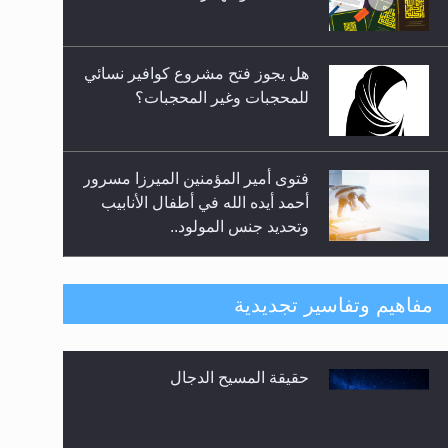
المعارضين ...**...
هل يجوز فتح مشروع كوافير نسائي
للمحجبات وغير المحجبات؟
فتوى أمير المؤمنين الميرزا مسرور
أحمد أيده الله في أطفال الأنابيب
وتحديد جنس المولود..
هل من الصحيح أن ديّة المرأة
مفاهيم وتفاسير تجديدية
المقتولة تساوي نصف ديّة الرجل
المقتول؟
حقيقة المسيح الدجال
هل تعتبر الأشفار الاصطناعية
(الرموش الاصطناعية) والأظافر
البلاستيكية وطلاء الأظافر حاجبا