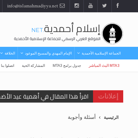
info@islamahmadiyya.net
إسلام أحمدية
.NET
الموقع العربي الرسمي للجماعة الإسلامية الأحمدية
الجماعة الإسلامية الأحمدية
الإمام المهدي والمسيح الموعود
الخلافة
MTA3 البث المباشر
جدول برامج MTA3
المشاركة الحية
اتصلوا بنا
اقرأ هذا المقال في أهمية عيد الأض
إعلانات
اقرأ هذا المقال في أهمية عيد الأض
أسئلة وأجوبة
الرئيسية
الحجّ.. دلالات، حِكم، وأهداف >> المزي
تعميم هامّ لأفراد الجماعة >> المزيد