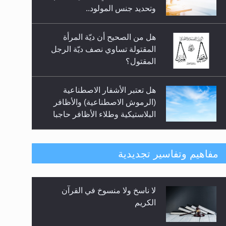
السلام.. 4...
وتحديد جنس المولود..
هل من الصحيح أن ديّة المرأة
المقتولة تساوي نصف ديّة الرجل
المقتول؟
هل تعتبر الأشفار الاصطناعية
(الرموش الاصطناعية) والأظافر
البلاستيكية وطلاء الأظافر حاجبا
للوضوء وهل يُسمح الصلاة بها؟
هل يُحسب حول الزكاة وفق السنة
مفاهيم وتفاسير تجديدية
الميلادية أو الهجرية؟
لا ناسخ ولا منسوخ في القرآن
هل يجوز فتح مشروع كوافير نسائي
الكريم
للمحجبات وغير المحجبات؟