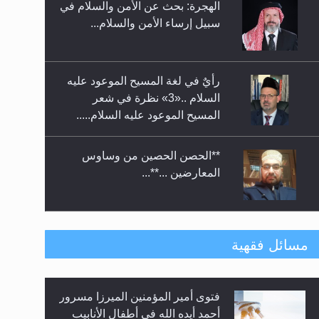
الهجرة: بحث عن الأمن والسلام في
حفل توزيع الشهادات في الجامعة
سبيل إرساء الأمن والسلام...
الأحمدية بنيجيريا لعام 2025
رأيٌ في لغة المسيح الموعود عليه
السلام ..«3» نظرة في شعر
المسيح الموعود عليه السلام.....
**الحصن الحصين من وساوس
المعارضين ...**...
متطلَّبات التّحريك الجديد...
مسائل فقهية
فتوى أمير المؤمنين الميرزا مسرور
رأيٌ في لغة المسيح الموعود عليه
أحمد أيده الله في أطفال الأنابيب