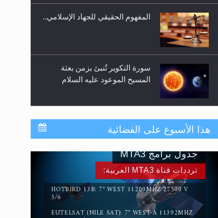
المفهوم الحقيقي للجهاد الإسلامي..
سورة التكوير تُنبئ بزمن بعثة
المسيح الموعود عليه السلام
حقيقة المسيح الدجال
هذا الأسبوع على الفضائية
جدول برامج MTA3
القرآن قاضٍ وحكمٌ على السنة
ترددات قناة MTA3 العربية:
ومهيمنٌ عليها.. ليس العكس
HOTBIRD 13B: 7° WEST 11200MHZ 27500 V
5/6
EUTELSAT (NILE SAT): 7° WEST-A 11392MHZ