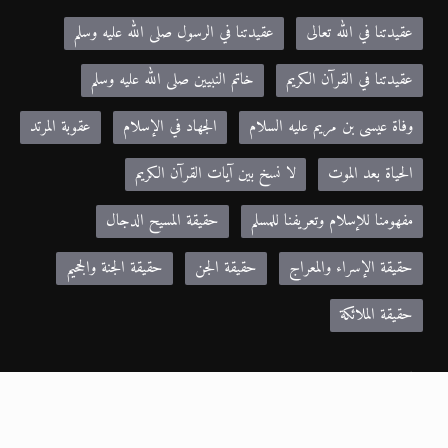
عقيدتنا في الله تعالى
عقيدتنا في الرسول صلى الله عليه وسلم
عقيدتنا في القرآن الكريم
خاتم النبيين صلى الله عليه وسلم
وفاة عيسى بن مريم عليه السلام
الجهاد في الإسلام
عقوبة المرتد
الحياة بعد الموت
لا نسخ بين آيات القرآن الكريم
مفهومنا للإسلام وتعريفنا للمسلم
حقيقة المسيح الدجال
حقيقة الإسراء والمعراج
حقيقة الجن
حقيقة الجنة والجحيم
حقيقة الملائكة
مواقع صديقة:
Khilafa.net - موقع حضرة مرزا مسرور أحمد نصره الله
alislam.org - الموقع الرسمي للجماعة الإسلامية الأحمدية باللغة الانجليزية