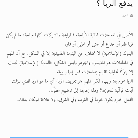
اقرأ هذا المقال في أهمية عيد الأضحى و
يدفع الربا ؟
اقرأ هذا المقال في أهمية عيد الأضحى و
احمد
الحجّ.. دلالات، حِكم، وأهداف >> المزيد
الأصل في المعاملات المالية الأباحة. فالمرابحة والشركات كلها مباحة، ما لم يكن
فيها ظلم أو خداع أو غش أو تحايل أو قمار.
البنوك (الإسلامية) لا تختلف عن البنوك التقليدية إلا في الشكل. مع أن المهم
في المعاملات هو المضمون والجوهر وليس الشكل، فالبنوك (الإسلامية) ليست
إلا بنوكًا تحايلية للقيام بمعاملات قيل إنها ربوية.
الربا محرم بلا ريب، لكن المهم هو تعريف الربا. أي ما هو الربا الذي نـزلت
آيات قرآنية لتحريمه؟ وهذا بحاجة إلى توضيح مطوّل.
الفعل المحرم يكون محرما في الغرب وفي الشرق، ولا علاقة للمكان بذلك.