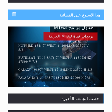
هذا الأسبوع على الفضائية
جدول برامج MTA3
ترددات قناة MTA3 العربية:
HOTBIRD 13B: 7° WEST 11200MHZ 27500 V
5/6
EUTELSAT (NILE SAT): 7° WEST-A 11392MHZ
حقيقة المسيح الدجال
27500 V 7/8
GALAXY 19: 97° WEST 12184MHZ 22500 H 2/3
PALAPA D: 113° EAST 3880MHZ 29900 H 7/8
خطب الجمعة الأخيرة