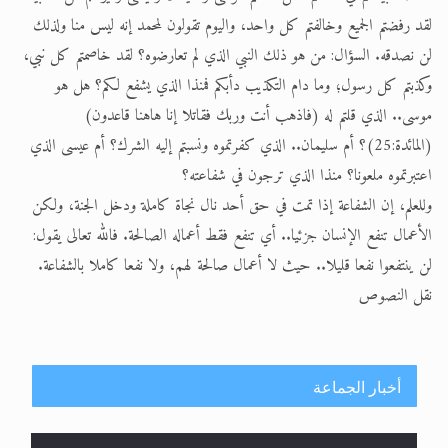
لقد رفضتم الجميع وخالفتم كل واحد، واليوم تقولون لمحمد إنه ليس منا ولذلك
لن نصدقه. السؤال: من هو ذلك النبي الذي لم تعارضوه؟ لقد خاصمتم كل نبي،
وكذبتم كل رسول؛ وما دام التكذيب دأبكم فمنذا الذي يشفع لكم؟ هل هو
موسى.. الذي قلتم له (فاذهب أنت وربك فقاتلا إنا هاهنا قاعدون)
(المائدة:25)؟ أم سليمان.. الذي كفرتموه ونسبتم إليه الشرك؟ أم عيسى الذي
اعتبرتموه ملعونا؟ منذا الذي ترجون في شفاعته؟
وللعلم، إن الشفاعة إذا تمت في حق أحد نال نجاة كاملة ودخل الجنة، ولكن
الأعمال تنفع الإنسان جزئيا.. أي تنفع فقط أعماله الصالحة. فالله تعالى يقول:
لن ينتفعوا نفعا قليلا.. حيث لا أعمال صالحة لهم، ولا نفعا كاملا بالشفاعة.
نقل النصوص
أخبار الجماعة
إتمام حفظ القرآن الكريم لثلاثة طلاب من مدرسة الحفظ
في غانا