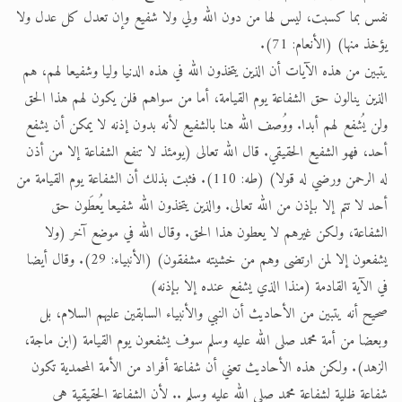
نفس بما كسبت، ليس لها من دون الله ولي ولا شفيع وإن تعدل كل عدل ولا
يؤخذ منها) (الأنعام: 71).
يتبين من هذه الآيات أن الذين يتخذون الله في هذه الدنيا وليا وشفيعا لهم، هم
الذين ينالون حق الشفاعة يوم القيامة، أما من سواهم فلن يكون لهم هذا الحق
ولن يُشفع لهم أبدا. ووُصف الله هنا بالشفيع لأنه بدون إذنه لا يمكن أن يشفع
أحد، فهو الشفيع الحقيقي. قال الله تعالى (يومئذ لا تنفع الشفاعة إلا من أذن
له الرحمن ورضي له قولا) (طه: 110). فثبت بذلك أن الشفاعة يوم القيامة من
أحد لا تتم إلا بإذن من الله تعالى. والذين يتخذون الله شفيعا يُعطَون حق
الشفاعة، ولكن غيرهم لا يعطون هذا الحق. وقال الله في موضع آخر (ولا
يشفعون إلا لمن ارتضى وهم من خشيته مشفقون) (الأنبياء: 29). وقال أيضا
في الآية القادمة (منذا الذي يشفع عنده إلا بإذنه)
صحيح أنه يتبين من الأحاديث أن النبي والأنبياء السابقين عليهم السلام، بل
وبعضا من أمة محمد صلى الله عليه وسلم سوف يشفعون يوم القيامة (ابن ماجة،
الزهد). ولكن هذه الأحاديث تعني أن شفاعة أفراد من الأمة المحمدية تكون
شفاعة ظلية لشفاعة محمد صلى الله عليه وسلم .. لأن الشفاعة الحقيقية هي