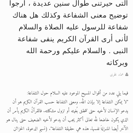
تعميم هامّ لأفراد الجماعة >> المزيد
التى حيرتنى طوال سنين عديدة ، أرجوا
توضيح معنى الشفاعة وكذلك هل هناك
شفاعة للرسول عليه الصلاة والسلام
لأنى أرى القرآن الكريم ينفى شفاعة
النبى . والسلام عليكم ورحمة الله
وبركاته
عماد فخرى
فيما يلي عدد من أقوال المسيح الموعود عليه السلام حول الشفاعة:
"لا يمكن الشفاعة إلا بإذن الله. ومعنى الشفاعة حسب القرآن الكريم هو أن
يدعو الإنسان لأخيه حتى تتحقق بُغيته أو تزول مشكلته. فالقرآنُ الكريم يأمر أن
الذي يكون خاضعا لله تعالى أكثر يجب أن يدعو لأخيه الضعيف حتى ينال هو
الآخر أيضا المنـزلةَ نفسها. هذه هي حقيقة الشفاعة". (نسيم الدعوة، الخزائن