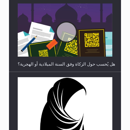
**الحصن الحصين من وساوس المعارضين ...**...
هل يجوز فتح مشروع كوافير نسائي للمحجبات وغير
المحجبات؟