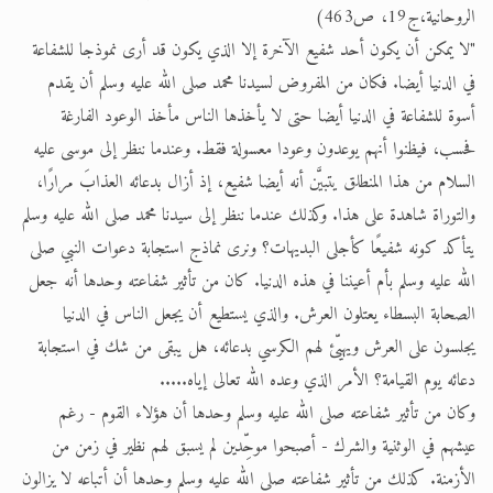
الروحانية،ج19، ص463)
"لا يمكن أن يكون أحد شفيع الآخرة إلا الذي يكون قد أرى نموذجا للشفاعة
في الدنيا أيضا. فكان من المفروض لسيدنا محمد صلى الله عليه وسلم أن يقدم
أسوة للشفاعة في الدنيا أيضا حتى لا يأخذها الناس مأخذ الوعود الفارغة
فحسب، فيظنوا أنهم يوعدون وعودا معسولة فقط. وعندما ننظر إلى موسى عليه
السلام من هذا المنطلق يتبيَّن أنه أيضا شفيع، إذ أزال بدعائه العذابَ مرارًا،
والتوراة شاهدة على هذا. وكذلك عندما ننظر إلى سيدنا محمد صلى الله عليه وسلم
يتأكد كونه شفيعًا كأجلى البديهات؟ ونرى نماذج استجابة دعوات النبي صلى
الله عليه وسلم بأم أعيننا في هذه الدنيا. كان من تأثير شفاعته وحدها أنه جعل
الصحابة البسطاء يعتلون العرش. والذي يستطيع أن يجعل الناس في الدنيا
يجلسون على العرش ويهيّئ لهم الكرسي بدعائه، هل يبقى من شك في استجابة
دعائه يوم القيامة؟ الأمر الذي وعده الله تعالى إياه.....
وكان من تأثير شفاعته صلى الله عليه وسلم وحدها أن هؤلاء القوم - رغم
عيشهم في الوثنية والشرك - أصبحوا موحِّدين لم يسبق لهم نظير في زمن من
الأزمنة. كذلك من تأثير شفاعته صلى الله عليه وسلم وحدها أن أتباعه لا يزالون