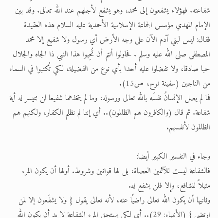
شفاعته. فهؤلاء يشفعون إلى محمد، وهو يشفع لأجلهم عند الله تعالى. وقد بين
الإمام المهدي مؤسس الجماعة الإسلامية الأحمدية عليه السلام هذه العقيدة
فقال: ليس لبني آدم الآن على وجه الأرض أي رسول ولا شفيع إلا محمد
المصطفى صلى الله عليه وسلم . فحاولوا أنتم أن تُحِبوا هذا النبي ذا الجاه والجلال
حبا صادقا، ولا تفضلوا عليه أحدا بأي نوع من الفضيلة، لكي تُكتبوا في السماء
من الناجين (سفينة نوح، ص15).
فما لم يصل الإنسانُ نفسَه بالله تعالى ورسوله، وما لم يتخذهما شفيعا لن تتيسر له أية
شفاعة. ثم قال (والكافرون هم الظالمون).. أي إننا لم نظلم الكفار، ولكنهم هم
الظالمون لأنفسهم.
وجاء في التفسير الكبير أيضا:
فالشفاعة ليست للآثمين العصاة، بل لها قوانين وشروط. أولها أن يكون المرء
مثيلاً للشافع، وإلا فلن يشفع له.
وثانيها أن يكون الله تعالى راضيًا عنه، لأنه تعالى يقول { ولا يشفَعون إلا لمن
ارتضى } (الأنبياء: 29).. أي لكي يستحق المرء الشفاعة لا بد أن يكون الله