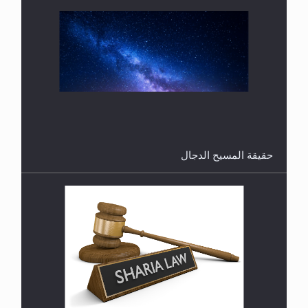
هل تعتبر الأشفار الاصطناعية (الرموش الاصطناعية)
والأظافر البلاستيكية وطلاء الأظافر حاجبا للوضوء وهل
يُسمح الصلاة بها؟
القرآن قاضٍ وحكمٌ على السنة ومهيمنٌ عليها.. ليس
العكس