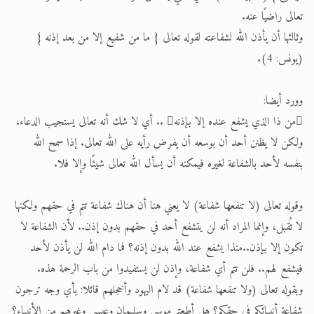
تعالى راضيًا عنه.
وثالثها أن يأذن الله لشفاعته لقوله تعالى { ما من شفيع إلا من بعد إذنه }
(يونس: 4).
وورد أيضا:
من ذا الذي يشفع عنده إلا بإذنه .. أي لا شك أنه تعالى يستجيب الدعاء،
ولكن لا يظنن أحد أن بوسعه أن يفرض رأيه على الله تعالى. إذا سمح الله
بنفسه لأحد بالشفاعة لغيره فيمكنه أن يسأل الله تعالى شيئًا وإلا فلا.
وقوله تعالى (لا تنفعها شفاعة) لا يعني هنا أن هناك شفاعة تتم في حقهم ولكنها
لا تُقبل، وإنما المراد أنه لن يتشفع أحد في حقهم بدون إذن.. لأن الشفاعة لا
تكون إلا بإذن..منذا يشفع عند الله بدون إذنه؟ فما دام الله لن يأذن لأحد
فيشفع لهم.. فلن تتم أي شفاعة، وإذن لن يستفيدوا من باب الرحمة هذه.
وبقوله تعالى (ولا تنفعها شفاعة) قد لام اليهود وأخجلهم قائلا: بأي وجه ترجون
شفاعة أنبيائكم في حقكم؟ هل أطعتم موسى وسليمان وعيسى وغيرهم من الأنبياء؟