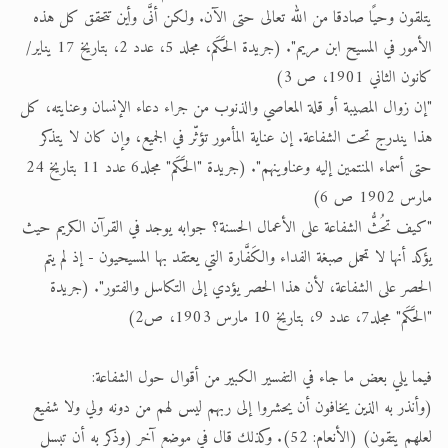
يتلقون وحيًا صادقا من الله تعالى حتى الآن. ولكن أنَّى وأين تتحقق كل هذه
الأمور في المسيح ابن مريم". (جريدة الحَكَم، مجلد 5، عدد 2، بتاريخ 17 يناير/
كانون الثاني 1901، ص 3)
"إن زوال المصيبة أو قلة المعاصي والذنوب من جراء دعاء الإنسان وعنايته، كل
هذا يندرج تحت الشفاعة. إن عناية المأمور تؤثّر في الجميع، وإن كان لا يتذكر
حتى أسماء المنتمين إليه وعناوينهم". (جريدة "الحَكَم" مجلد6 عدد 11 بتاريخ 24
مارس 1902 ص 6)
"كيف تحُثُّ الشفاعة على الأعمال الحسنة؟ جوابه يوجد في القرآن الكريم حيث
يؤكد أنها لا تحمل صبغة الفداء والكَفَّارة التي يعتقد بها المسيحيون - إذ لم يتم
الحصر على الشفاعة، لأن هذا الحصر يؤدي إلى التكاسل والفتور". (جريدة
"الحَكَم" مجلد7، عدد 9، بتاريخ 10 مارس 1903، ص2)
فيما يلي بعض ما جاء في التفسير الكبير من أقوال حول الشفاعة:
(وأنذر به الذين يخافون أن يحشروا إلى ربهم ليس لهم من دونه ولي ولا شفيع
لعلهم يتقون) (الأنعام: 52). وكذلك قال في موضع آخر (وذكر به أن تبسل