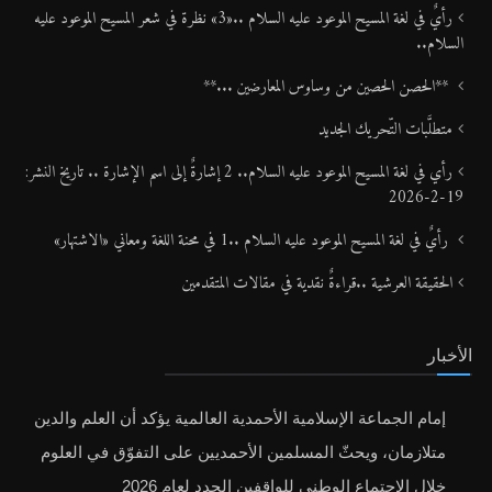
رأيٌ في لغة المسيح الموعود عليه السلام ..«3» نظرة في شعر المسيح الموعود عليه
السلام..
**الحصن الحصين من وساوس المعارضين ...**
متطلَّبات التّحريك الجديد
رأي في لغة المسيح الموعود عليه السلام.. 2 إشارةٌ إلى اسم الإشارة .. تاريخ النشر:
19-2-2026
رأيٌ في لغة المسيح الموعود عليه السلام ..1 في محنة اللغة ومعاني «الاشتهار»
الحقيقة العرشية ..قراءةٌ نقدية في مقالات المتقدمين
الأخبار
إمام الجماعة الإسلامية الأحمدية العالمية يؤكد أن العلم والدين
متلازمان، ويحثّ المسلمين الأحمديين على التفوّق في العلوم
خلال الاجتماع الوطني للواقفين الجدد لعام 2026