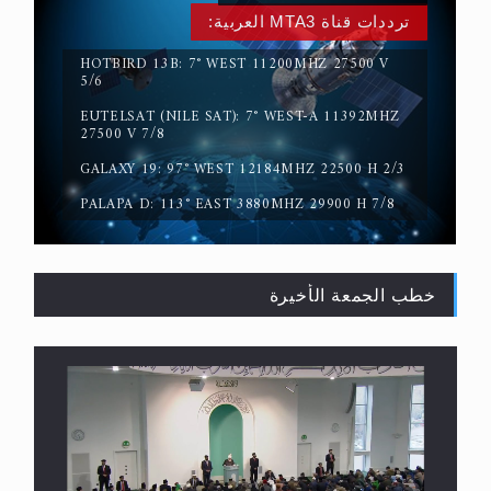
ترددات قناة MTA3 العربية:
HOTBIRD 13B: 7° WEST 11200MHZ 27500 V
5/6
EUTELSAT (NILE SAT): 7° WEST-A 11392MHZ
27500 V 7/8
سورة التكوير تُنبئ بزمن بعثة المسيح الموعود عليه
GALAXY 19: 97° WEST 12184MHZ 22500 H 2/3
السلام
PALAPA D: 113° EAST 3880MHZ 29900 H 7/8
خطب الجمعة الأخيرة