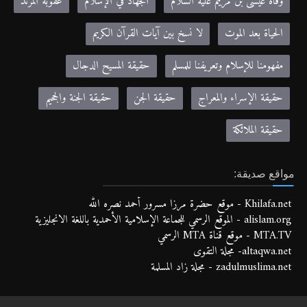
وفاة عيسى بن مريم عليه السلام
الجهاد في الإسلام
عقوبة المرتد
الحياة بعد الموت
لا نسخ بين آيات القرآن الكريم
مفهومنا للإسلام وتعريفنا للمسلم
حقيقة المسيح الدجال
حقيقة الإسراء والمعراج
حقيقة الجن
حقيقة الجنة والجحيم
حقيقة الملائكة
مواقع صديقة:
Khilafa.net - موقع حضرة مرزا مسرور أحمد نصره الله
alislam.org - الموقع الرسمي للجماعة الإسلامية الأحمدية باللغة الانجليزية
MTA.TV - موقع قناة MTA الرسمي
altaqwa.net- مجلة التقوى
zadulmuslima.net - مجلة زاد المسلمة