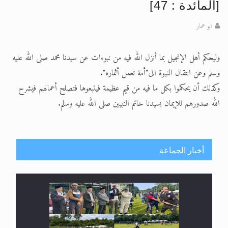
تعميم هامّ لأفراد الجماعة >> المزيد
[المائدة : 47]
تعميم هامّ لأفراد الجماعة >> المزيد
ابو عمار
وليحكم أهل الإنجيل بما أنزل الله فيه من نبوءات عن سيدنا محمد صلى الله عليه
وسلم وعن انتقال النبوة الى"أمة تعمل أثماره".
وكذلك أن يحكموا بكل ما فيه من قيم عظيمة فيتبعوها فتصلح أعمالهم فيشرح
الله صدورهم للإيمان بسيدنا خاتم النبيين صلى الله عليه وسلم.
أخبار الجماعة