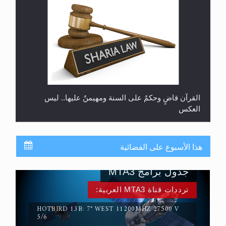
القرآن قاضٍ وحكمٌ على السنة ومهيمنٌ عليها.. ليس
العكس
هذا الأسبوع على الفضائية
جدول برامج MTA3
ترددات قناة MTA3 العربية:
HOTBIRD 13B: 7° WEST 11200MHZ 27500 V
5/6