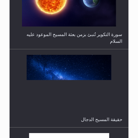
فتوى أمير المؤمنين الميرزا مسرور أحمد أيده الله في
أطفال الأنابيب وتحديد جنس المولود..
سورة التكوير تُنبئ بزمن بعثة المسيح الموعود عليه
السلام
هل من الصحيح أن ديّة المرأة المقتولة تساوي نصف ديّة
الرجل المقتول؟
حقيقة المسيح الدجال