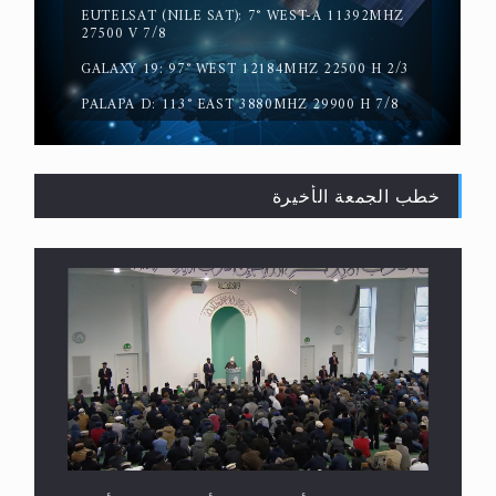
EUTELSAT (NILE SAT): 7° WEST-A 11392MHZ
لا ناسخ ولا منسوخ في القرآن الكريم
27500 V 7/8
GALAXY 19: 97° WEST 12184MHZ 22500 H 2/3
PALAPA D: 113° EAST 3880MHZ 29900 H 7/8
خطب الجمعة الأخيرة
المفهوم الحقيقي للجهاد الإسلامي..