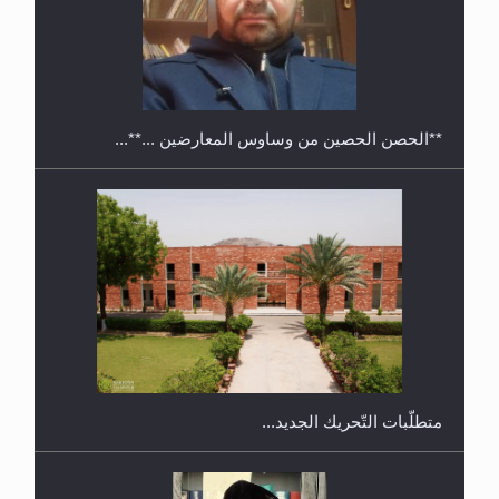
معرض القرآن الكريم لمدة ثلاثين يوما في مكتبة مدينة
ريهيماكي في فنلند
**الحصن الحصين من وساوس المعارضين ...**...
ندوة حول نظام الوصية في الجماعة الأحمدية في
شيتاغونغ – بنغلاديش
متطلَّبات التّحريك الجديد...