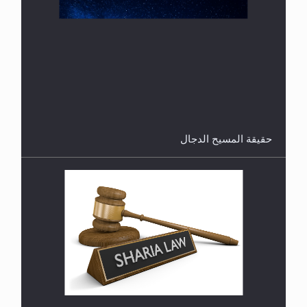
القرآن قاضٍ وحكمٌ على السنة ومهيمنٌ عليها.. ليس
العكس