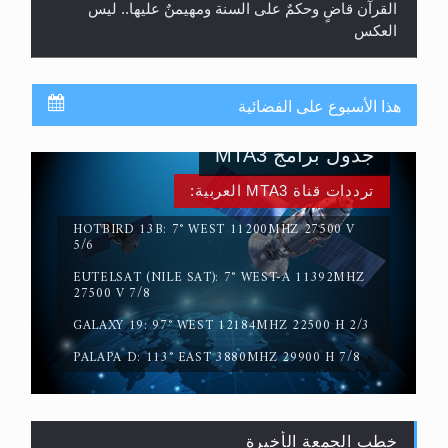
لا ناسخ ولا منسوخ في القرآن الكريم
هذا الأسبوع على الفضائية
جدول برامج MTA3
ترددات قناة MTA3 العربية:
HOTBIRD 13B: 7° WEST 11200MHZ 27500 V
5/6
المفهوم الحقيقي للجهاد الإسلامي..
EUTELSAT (NILE SAT): 7° WEST-A 11392MHZ
27500 V 7/8
GALAXY 19: 97° WEST 12184MHZ 22500 H 2/3
PALAPA D: 113° EAST 3880MHZ 29900 H 7/8
خطب الجمعة الأخيرة