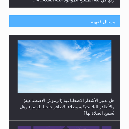
الهجرة: بحث عن الأمن والسلام في سبيل إرساء الأمن
والسلام...
هل تعتبر الأشفار الاصطناعية (الرموش الاصطناعية)
والأظافر البلاستيكية وطلاء الأظافر حاجبا للوضوء وهل
مسائل فقهية
يُسمح الصلاة بها؟
رأيٌ في لغة المسيح الموعود عليه السلام ..«3» نظرة
في شعر المسيح الموعود عليه السلام.....
هل يُحسب حول الزكاة وفق السنة الميلادية أو الهجرية؟