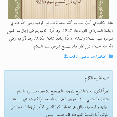
هذا الكتاب في أصله خطاب ألقاه حضرة المصلح الموعود رضي الله عنه في
الجلسة السنوية في قاديان عام 1927. وهو أوّل كتاب يعرض إنجازات المسيح
الموعود عليه الصلاة والسلام عرضًا جامعًا شاملا متكاملا. وقد ذكر فيه رضي
الله عنه خمسة عشر إنجازا هاما للمسيح الموعود عليه السلام.
اضغطوا هنا لتحميل الكتاب
تنبيه للقراء الكرام
نظراً لكون عملية التنقيح للترجمة والتصحيح للأخطاء مستمرة ما دام
هنالك ما يقتضي ذلك، فيرجى العلم بأن النسخة الإلكترونية هي النسخة
النهائية والمرجعية، والتي يتم تعديلها كلما اقتضى الأمر ثم إعادة رفعها على
الموقع. أما النسخة المطبوعة، فقد تتضمن بعض