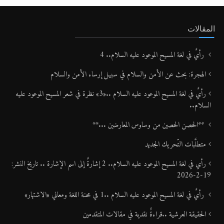
المقالات
رأيٌ في لغة المسيح الموعود عليه السلام.. 4
الهجرة: بحث عن الأمن والسلام في سبيل إرساء الأمن والسلام
رأيٌ في لغة المسيح الموعود عليه السلام ..«3» نظرة في شعر المسيح الموعود عليه
السلام..
**الحصن الحصين من وساوس المعارضين ...**
متطلَّبات التّحريك الجديد
رأي في لغة المسيح الموعود عليه السلام.. 2 إشارةٌ إلى اسم الإشارة .. تاريخ النشر:
19-2-2026
رأيٌ في لغة المسيح الموعود عليه السلام ..1 في محنة اللغة ومعاني «الاشتهار»
الحقيقة العرشية ..قراءةٌ نقدية في مقالات المتقدمين