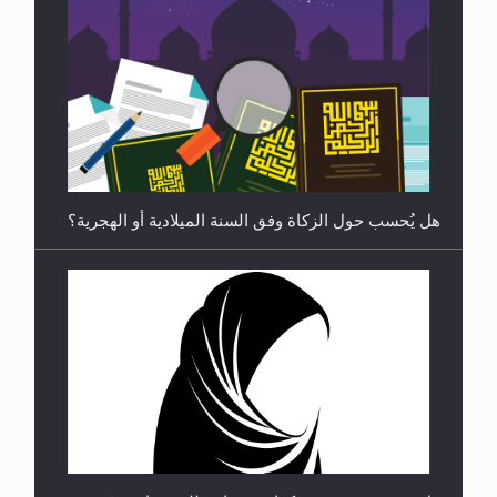
هل يجوز فتح مشروع كوافير نسائي للمحجبات وغير
المحجبات؟
فتوى أمير المؤمنين الميرزا مسرور أحمد أيده الله في