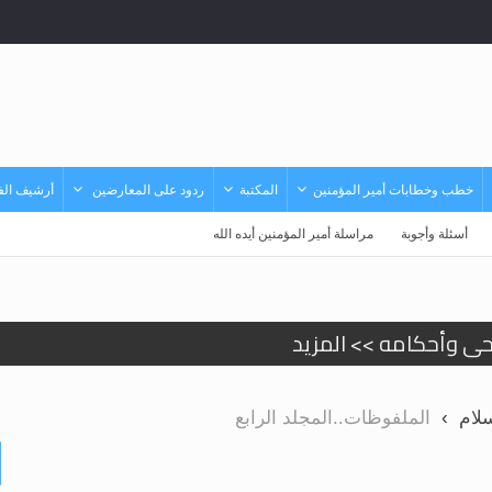
خطب وخطابات أمير المؤمنين
المكتبة
ردود على المعارضين
أرشيف الفي
أسئلة وأجوبة
مراسلة أمير المؤمنين أيده الله
حى وأحكامه >> المزيد
حى وأحكامه >> المزيد
لام
الملفوظات..المجلد الرابع
د