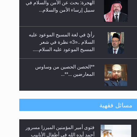
الهجرة: بحث عن الأمن والسلام في
حفل توزيع الشهادات في الجامعة
سبيل إرساء الأمن والسلام...
الأحمدية بنيجيريا لعام 2025
رأيٌ في لغة المسيح الموعود عليه
السلام ..«3» نظرة في شعر
المسيح الموعود عليه السلام.....
**الحصن الحصين من وساوس
المعارضين ...**...
متطلَّبات التّحريك الجديد...
مسائل فقهية
فتوى أمير المؤمنين الميرزا مسرور
رأيٌ في لغة المسيح الموعود عليه
أحمد أيده الله في أطفال الأنابيب