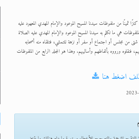
كنزًا ثمينًا من ملفوظات سيدنا المسيح الموعود والإمام المهدي المعهود عليه
لى حضرة امير المؤمنين أيده الله والمكتب العربي >> الم
ملفوظات هي ما تكلم به سيدنا المسيح الموعود والإمام المهدي عليه الصلاة
 زكريا يطرس وأعداء الإسلام اضغط هنا >> المزيد
شتى من مجلس أو اجتماع أو سفر أو نزهة للتمشي، فتلقاه منه أصحابه
إسراء والمعراج >> المزيد
م، فنقلوه ورووه بألفاظهم وأساليبهم. وهذا هو المجلد الرابع من الملفوظات
تم النبيين صلى الله عليه وسلم >> المزيد
لملف اضغط هنا
د
م
ة التنقيح للترجمة والتصحيح للأخطاء مستمرة ما دام هنالك ما يقتضي