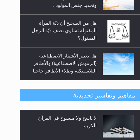
السلام.. 4...
وتحديد جنس المولود..
هل من الصحيح أن ديّة المرأة
المقتولة تساوي نصف ديّة الرجل
المقتول؟
هل تعتبر الأشفار الاصطناعية
(الرموش الاصطناعية) والأظافر
البلاستيكية وطلاء الأظافر حاجبا
للوضوء وهل يُسمح الصلاة بها؟
هل يُحسب حول الزكاة وفق السنة
مفاهيم وتفاسير تجديدية
الميلادية أو الهجرية؟
لا ناسخ ولا منسوخ في القرآن
هل يجوز فتح مشروع كوافير نسائي
الكريم
للمحجبات وغير المحجبات؟