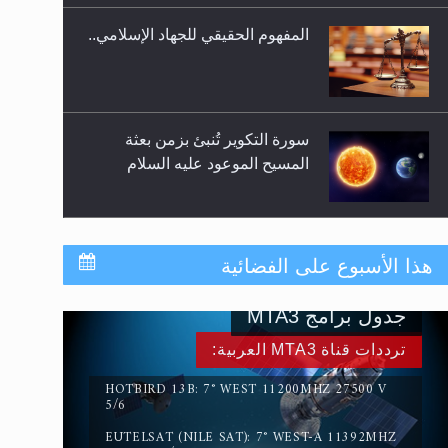
المفهوم الحقيقي للجهاد الإسلامي..
سورة التكوير تُنبئ بزمن بعثة
المسيح الموعود عليه السلام
حقيقة المسيح الدجال
هذا الأسبوع على الفضائية
جدول برامج MTA3
القرآن قاضٍ وحكمٌ على السنة
ترددات قناة MTA3 العربية:
ومهيمنٌ عليها.. ليس العكس
HOTBIRD 13B: 7° WEST 11200MHZ 27500 V
5/6
EUTELSAT (NILE SAT): 7° WEST-A 11392MHZ