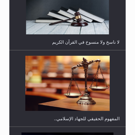
هل يُحسب حول الزكاة وفق السنة الميلادية أو الهجرية؟
لا ناسخ ولا منسوخ في القرآن الكريم
هل يجوز فتح مشروع كوافير نسائي للمحجبات وغير
المحجبات؟
المفهوم الحقيقي للجهاد الإسلامي..