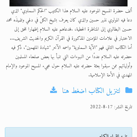
ألف حضرة المسيح الموعود عليه السلام هذا الكتيب "الحكم السماوي" الذي
دعا فيه المولوي نذير حسين والذي كان يعرف بشيخ الكلّ في دلهي وتلميذَه محمد
حسين البطالوي إلى المناظرة الخطية، .فدعاهم عليه السلام إظهارا للحق إلى
الاختبار في علامات المؤمنين المذكورة في القرآن الكريم والحديث الشريف...
أما الكتاب الثاني فهو "الآية السماوية" واسمه الآخر "شهادة الملهمين"، ذكر فيه
حضرته عليه السلام عددًا من النبوءات التي تنبأ بها بعض صلحاء المسلمين
وأوليائهم ممن سبقوا بعثة حضرته عليه السلام حول مجيء المسيح الموعود والإمام
المهدي في الأمة الإسلامية.
لتنزيل الكتاب اضغط هنا
تاريخ النشر: 17-8-2022
تنبيه للقراء الكرام