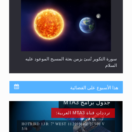
سورة التكوير تُنبئ بزمن بعثة المسيح الموعود عليه
السلام
هذا الأسبوع على الفضائية
جدول برامج MTA3
ترددات قناة MTA3 العربية:
HOTBIRD 13B: 7° WEST 11200MHZ 27500 V
5/6