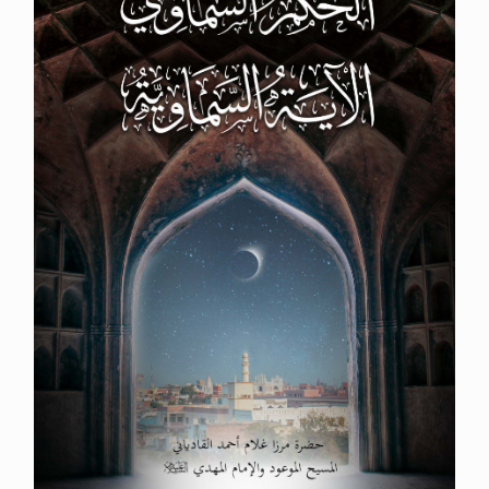
الحجّ.. دلالات، حِكم، وأهداف >> المزيد
اقرأ هذا المقال في أهمية عيد الأضحى و