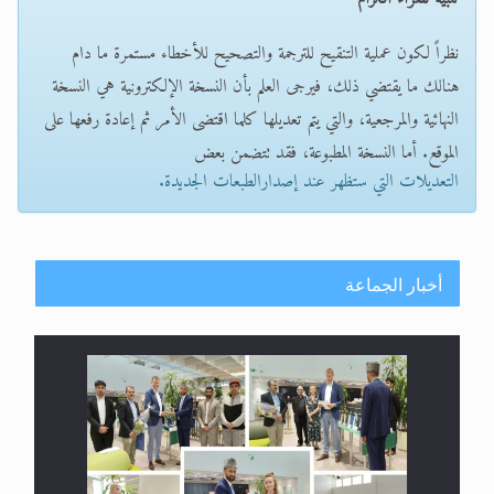
نظراً لكون عملية التنقيح للترجمة والتصحيح للأخطاء مستمرة ما دام
هنالك ما يقتضي ذلك، فيرجى العلم بأن النسخة الإلكترونية هي النسخة
النهائية والمرجعية، والتي يتم تعديلها كلما اقتضى الأمر ثم إعادة رفعها على
الموقع. أما النسخة المطبوعة، فقد تتضمن بعض
التعديلات التي ستظهر عند إصدارالطبعات الجديدة.
أخبار الجماعة