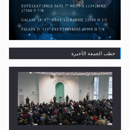
EUTELSAT (NILE SAT): 7° WEST-A 11392MHZ
حقيقة المسيح الدجال
27500 V 7/8
GALAXY 19: 97° WEST 12184MHZ 22500 H 2/3
PALAPA D: 113° EAST 3880MHZ 29900 H 7/8
خطب الجمعة الأخيرة
القرآن قاضٍ وحكمٌ على السنة ومهيمنٌ عليها.. ليس
العكس