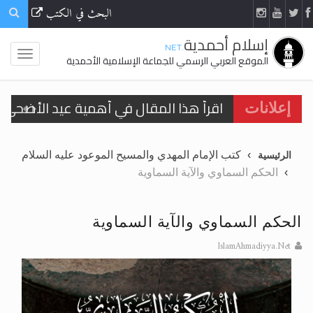
البحث في الكتب
إسلام أحمدية
.NET
الموقع العربي الرسمي للجماعة الإسلامية الأحمدية
اقرأ هذا المقال في أهمية عيد الأضحى و
إعلانات
الحجّ.. دلالات، حِكم، وأهداف >> المزيد
كتب الإمام المهدي والمسيح الموعود عليه السلام
الرئيسية
تعميم هامّ لأفراد الجماعة >> المزيد
الحكم السماوي والآية السماوية
تعميم هامّ لأفراد الجماعة >> المزيد
الحكم السماوي والآية السماوية
IslamAhmadiyya.Net
اقرأ هذا الكتاب وتعرّف على حقيقة الإسرا