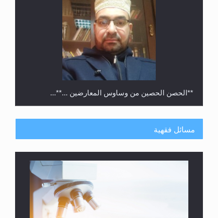
**الحصن الحصين من وساوس المعارضين ...**...
مسائل فقهية
متطلَّبات التّحريك الجديد...