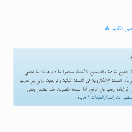
ميل الكتاب
لى حضرة امير المؤمنين أيده الله والمكتب العربي >> الم
 زكريا يطرس وأعداء الإسلام اضغط هنا >> المزيد
م
إسراء والمعراج >> المزيد
تم النبيين صلى الله عليه وسلم >> المزيد
ة التنقيح للترجمة والتصحيح للأخطاء مستمرة ما دام هنالك ما يقتضي
بأن النسخة الإلكترونية هي النسخة النهائية والمرجعية، والتي يتم تعديلها
 ثم إعادة رفعها على الموقع. أما النسخة المطبوعة، فقد تتضمن بعض
ستظهر عند إصدارالطبعات الجديدة.