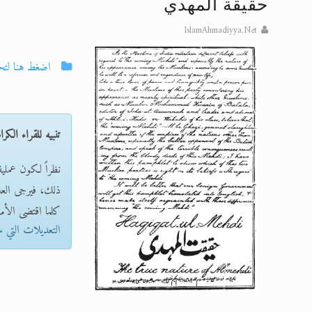
حقيقة المهدي
تعميم هامّ لأفراد الجماعة >> المزيد
IslamAhmadiyya.Net
تعميم هامّ لأفراد الجماعة >> المزيد
اضغط هنا لتح
إعلان هامّ بخصوص الرسائل المرسلة إ
للانتقال إلى كافة الردود على القمص
تنبيه للقراء الكرا
اقرأ هذا الكتاب وتعرّف على حقيقة ال
عرض مصوَّر لأقوال المستشرقين في خا
نظراً لكون عملي
ذلك، فيرجى العلم 
كلما اقتضى الأمر
التعديلات التي 