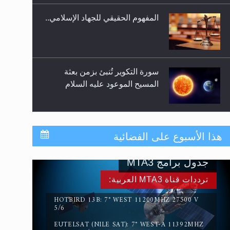
المفهوم الحقيقي للجهاد الإسلامي..
سورة التكوير تُنبئ بزمن بعثة
المسيح الموعود عليه السلام
حقيقة المسيح الدجال
هذا الأسبوع على الفضائية
جدول برامج MTA3
القرآن قاضٍ وحكمٌ على السنة
ترددات قناة MTA3 العربية:
ومهيمنٌ عليها.. ليس العكس
HOTBIRD 13B: 7° WEST 11200MHZ 27500 V
5/6
EUTELSAT (NILE SAT): 7° WEST-A 11392MHZ