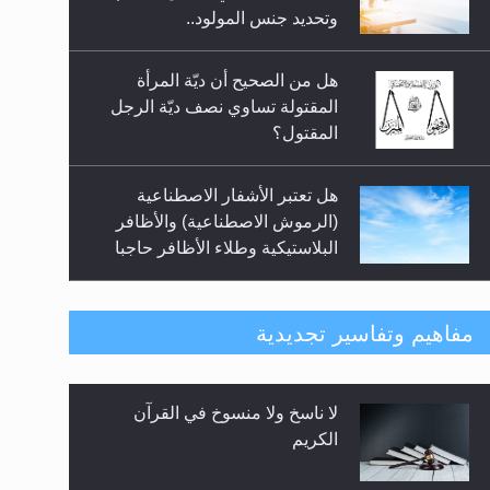
السلام.. 4...
وتحديد جنس المولود..
هل من الصحيح أن ديّة المرأة
المقتولة تساوي نصف ديّة الرجل
المقتول؟
هل تعتبر الأشفار الاصطناعية
(الرموش الاصطناعية) والأظافر
البلاستيكية وطلاء الأظافر حاجبا
للوضوء وهل يُسمح الصلاة بها؟
هل يُحسب حول الزكاة وفق السنة
مفاهيم وتفاسير تجديدية
الميلادية أو الهجرية؟
لا ناسخ ولا منسوخ في القرآن
هل يجوز فتح مشروع كوافير نسائي
الكريم
للمحجبات وغير المحجبات؟