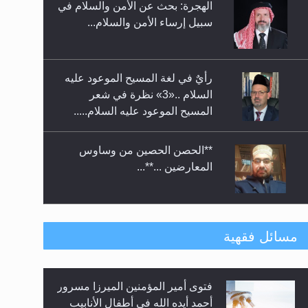
الهجرة: بحث عن الأمن والسلام في
حفل توزيع الشهادات في الجامعة
سبيل إرساء الأمن والسلام...
الأحمدية بنيجيريا لعام 2025
رأيٌ في لغة المسيح الموعود عليه
السلام ..«3» نظرة في شعر
المسيح الموعود عليه السلام.....
**الحصن الحصين من وساوس
المعارضين ...**...
متطلَّبات التّحريك الجديد...
مسائل فقهية
فتوى أمير المؤمنين الميرزا مسرور
رأيٌ في لغة المسيح الموعود عليه
أحمد أيده الله في أطفال الأنابيب