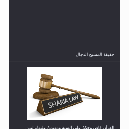
هل من الصحيح أن ديّة المرأة المقتولة تساوي نصف ديّة
الرجل المقتول؟
حقيقة المسيح الدجال
هل تعتبر الأشفار الاصطناعية (الرموش الاصطناعية)
والأظافر البلاستيكية وطلاء الأظافر حاجبا للوضوء وهل
يُسمح الصلاة بها؟
القرآن قاضٍ وحكمٌ على السنة ومهيمنٌ عليها.. ليس