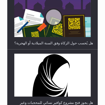
رأيٌ في لغة المسيح الموعود عليه السلام ..«3» نظرة
في شعر المسيح الموعود عليه السلام.....
هل يُحسب حول الزكاة وفق السنة الميلادية أو الهجرية؟
**الحصن الحصين من وساوس المعارضين ...**...
هل يجوز فتح مشروع كوافير نسائي للمحجبات وغير