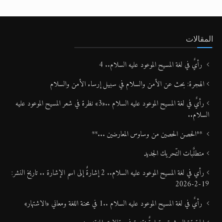
المقالات
رأيٌ في لغة المسيح الموعود عليه السلام.. 4
الهجرة: بحث عن الأمن والسلام في سبيل إرساء الأمن والسلام
رأيٌ في لغة المسيح الموعود عليه السلام ..«3» نظرة في شعر المسيح الموعود عليه
السلام..
**الحصن الحصين من وساوس المعارضين ...**
متطلَّبات التّحريك الجديد
رأي في لغة المسيح الموعود عليه السلام.. 2 إشارةٌ إلى اسم الإشارة .. تاريخ النشر:
19-2-2026
رأيٌ في لغة المسيح الموعود عليه السلام ..1 في محنة اللغة ومعاني «الاشتهار»