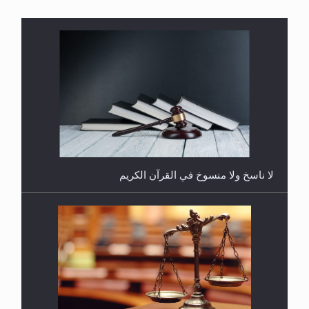
هل يُحسب حول الزكاة وفق السنة الميلادية أو الهجرية؟
لا ناسخ ولا منسوخ في القرآن الكريم
هل يجوز فتح مشروع كوافير نسائي للمحجبات وغير
المحجبات؟