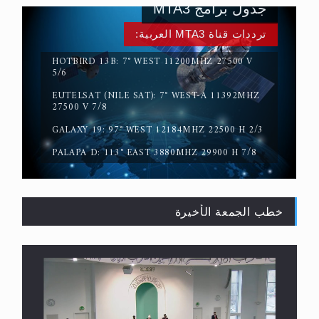
جدول برامج MTA3
ترددات قناة MTA3 العربية:
HOTBIRD 13B: 7° WEST 11200MHZ 27500 V
5/6
EUTELSAT (NILE SAT): 7° WEST-A 11392MHZ
حقيقة المسيح الدجال
27500 V 7/8
GALAXY 19: 97° WEST 12184MHZ 22500 H 2/3
PALAPA D: 113° EAST 3880MHZ 29900 H 7/8
خطب الجمعة الأخيرة
القرآن قاضٍ وحكمٌ على السنة ومهيمنٌ عليها.. ليس
العكس