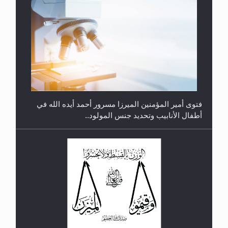
متطلَّبات التّحريك الجديد...
فتوى أمير المؤمنين الميرزا مسرور أحمد أيده الله في
أطفال الأنابيب وتحديد جنس المولود..
رأيٌ في لغة المسيح الموعود عليه السلام.. 4...