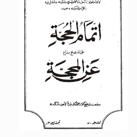
الحجّ.. دلالات، حِكم، وأهداف >> المزيد
اقرأ هذا المقال في أهمية عيد الأضحى و