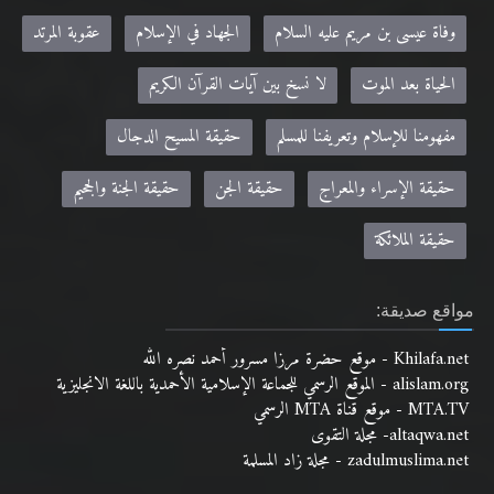
وفاة عيسى بن مريم عليه السلام
الجهاد في الإسلام
عقوبة المرتد
الحياة بعد الموت
لا نسخ بين آيات القرآن الكريم
مفهومنا للإسلام وتعريفنا للمسلم
حقيقة المسيح الدجال
حقيقة الإسراء والمعراج
حقيقة الجن
حقيقة الجنة والجحيم
حقيقة الملائكة
مواقع صديقة:
Khilafa.net - موقع حضرة مرزا مسرور أحمد نصره الله
alislam.org - الموقع الرسمي للجماعة الإسلامية الأحمدية باللغة الانجليزية
MTA.TV - موقع قناة MTA الرسمي
altaqwa.net- مجلة التقوى
zadulmuslima.net - مجلة زاد المسلمة