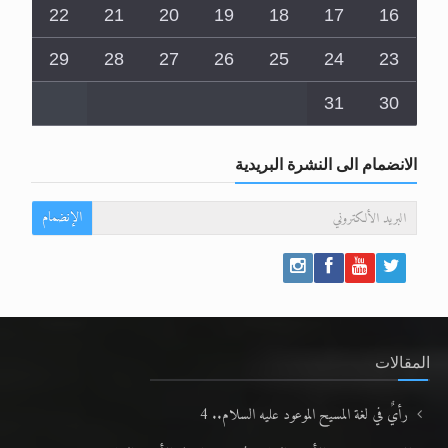
22
21
20
19
18
17
16
29
28
27
26
25
24
23
31
30
الانضمام الى النشرة البريدية
الإنضمام
المقالات
رأيٌ في لغة المسيح الموعود عليه السلام.. 4