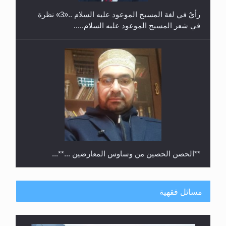
رأيٌ في لغة المسيح الموعود عليه السلام ..«3» نظرة
في شعر المسيح الموعود عليه السلام.....
**الحصن الحصين من وساوس المعارضين ...**...
مسائل فقهية