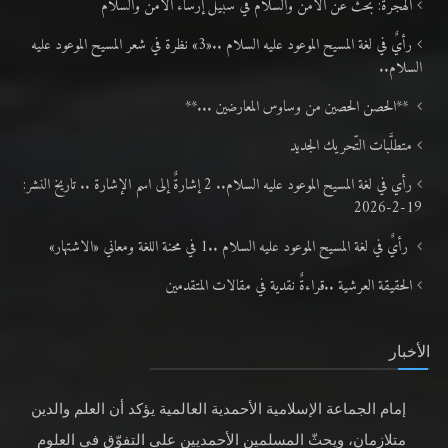
الهجرة: بحث عن الأمن والسلام في سبيل إرساء الأمن والسلام
رأيٌ في لغة المسيح الموعود عليه السلام ..«3» نظرة في شعر المسيح الموعود عليه
السلام..
**الحصن الحصين من وساوس المعارضين ...**
متطلَّبات التّحريك الجديد
رأي في لغة المسيح الموعود عليه السلام.. 2 إشارةٌ إلى اسم الإشارة .. تاريخ النشر:
19-2-2026
رأيٌ في لغة المسيح الموعود عليه السلام ..1 في محنة اللغة ومعاني «الاشتهار»
الحقيقة العرشية ..قراءةٌ نقدية في مقالات المتقدمين
الأخبار
إمام الجماعة الإسلامية الأحمدية العالمية يؤكد أن العلم والدين
متلازمان، ويحثّ المسلمين الأحمديين على التفوّق في العلوم