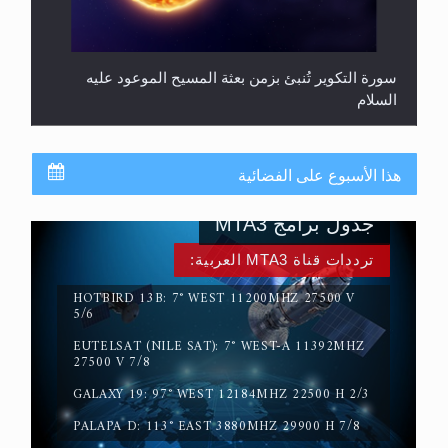
سورة التكوير تُنبئ بزمن بعثة المسيح الموعود عليه
السلام
هذا الأسبوع على الفضائية
جدول برامج MTA3
ترددات قناة MTA3 العربية:
HOTBIRD 13B: 7° WEST 11200MHZ 27500 V
5/6
EUTELSAT (NILE SAT): 7° WEST-A 11392MHZ
حقيقة المسيح الدجال
27500 V 7/8
GALAXY 19: 97° WEST 12184MHZ 22500 H 2/3
PALAPA D: 113° EAST 3880MHZ 29900 H 7/8