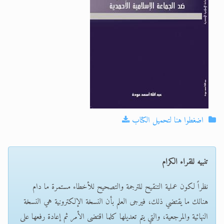
الحجّ.. دلالات، حِكم، وأهداف >> المزيد
اقرأ هذا المقال في أهمية عيد الأضحى و
اضغطوا هنا لتحميل الكتاب
تنبيه للقراء الكرام
نظراً لكون عملية التنقيح للترجمة والتصحيح للأخطاء مستمرة ما دام
هنالك ما يقتضي ذلك، فيرجى العلم بأن النسخة الإلكترونية هي النسخة
النهائية والمرجعية، والتي يتم تعديلها كلما اقتضى الأمر ثم إعادة رفعها على