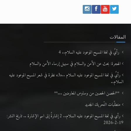
المقالات
رأيٌ في لغة المسيح الموعود عليه السلام.. 4
الهجرة: بحث عن الأمن والسلام في سبيل إرساء الأمن والسلام
رأيٌ في لغة المسيح الموعود عليه السلام ..«3» نظرة في شعر المسيح الموعود عليه
السلام..
**الحصن الحصين من وساوس المعارضين ...**
متطلَّبات التّحريك الجديد
رأي في لغة المسيح الموعود عليه السلام.. 2 إشارةٌ إلى اسم الإشارة .. تاريخ النشر:
19-2-2026