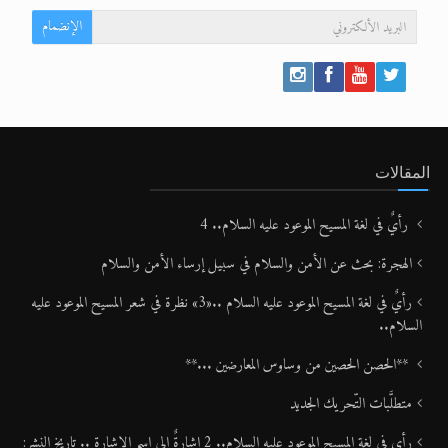
الإنضمام
المقالات
رأيٌ في لغة المسيح الموعود عليه السلام.. 4
الهجرة: بحث عن الأمن والسلام في سبيل إرساء الأمن والسلام
رأيٌ في لغة المسيح الموعود عليه السلام ..«3» نظرة في شعر المسيح الموعود عليه
السلام..
**الحصن الحصين من وساوس المعارضين ...**
متطلَّبات التّحريك الجديد
رأي في لغة المسيح الموعود عليه السلام.. 2 إشارةٌ إلى اسم الإشارة .. تاريخ النشر: