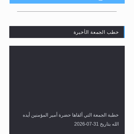
PALAPA D: 113° EAST 3880MHZ 29900 H 7/8
خطب الجمعة الأخيرة
القرآن قاضٍ وحكمٌ على السنة ومهيمنٌ عليها.. ليس
العكس
خطبة الجمعة التي ألقاها حضرة أمير المؤمنين أيده
الله بتاريخ 31-07-2026
لا ناسخ ولا منسوخ في القرآن الكريم