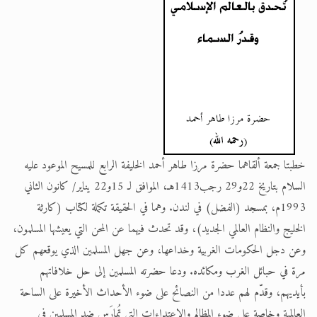
اقرأ هذا الكتاب وتعرّف على حقيقة الإسرا
خطبتا جمعة ألقاهما حضرة مرزا طاهر أحمد الخليفة الرابع للمسيح الموعود عليه
السلام بتاريخ 22و29 رجب1413هـ، الموافق لـ 15و22 يناير/ كانون الثاني
1993م، بمسجد (الفضل) في لندن. وهما في الحقيقة تكملة لكتاب (كارثة
الخليج والنظام العالمي الجديد)، وقد تحدث فيهما عن المحن التي يعيشها المسلمون،
وعن دجل الحكومات الغربية وخداعها، وعن جهل المسلمين الذي يوقعهم كل
مرة في حبائل الغرب ومكائده. ودعا حضرته المسلمين إلى حل خلافاتهم
بأيديهم، وقدّم لهم عددا من النصائح على ضوء الأحداث الأخيرة على الساحة
العالمية وخاصة على ضوء المظالم والاعتداءات التي تُمارَس ضد المسلمين في