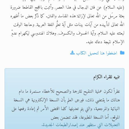
(عليه السلام) عن فتن الدجال في هذا العصر, وأثبت بالحجج القاطعة ضرورة
بعثة مرسَل من الله تعالى لإزالة هذه المفاسد والفتن. كما ذكر بعض ما أظهره
الله تعالى لتأييده من آيات بينات مثل آية تعلُّم اللغة العربية, وحاجة الوقت
لبعثته عليه السلام, وآية الخسوف والكسوف, وهلاك الهندوسي ليكهرام عدوِّ
الإسلام نتيجة دعائه عليه.
اضغطوا هنا لتحميل الكتاب
تنبيه للقراء الكرام
نظراً لكون عملية التنقيح للترجمة والتصحيح للأخطاء مستمرة ما دام
هنالك ما يقتضي ذلك، فيرجى العلم بأن النسخة الإلكترونية هي النسخة
النهائية والمرجعية، والتي يتم تعديلها كلما اقتضى الأمر ثم إعادة رفعها على
الموقع. أما النسخة المطبوعة، فقد تتضمن بعض
التعديلات التي ستظهر عند إصدارالطبعات الجديدة.