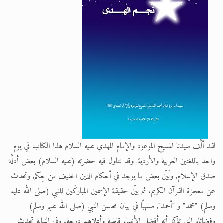
الحجّ.. دلالات، حِكم، وأهداف >> المزيد
اقرأ هذا المقال في أهمية عيد الأضحى و
لقد ألَّف سيدنا المسيح الموعود والإمام المهدي عليه السلام هذا الكتاب في يوم
واحد باللغتين العربية والأردية, وقد تناول فيه حضرته (عليه السلام) بعض أدلَّة
صدق الإسلام, وبَيّن بعض ما يوجد في أحكام الدين الحنيف من حِكم, وتحدث
عن معجزة القرآن الكريم. ثم بيّن حقيقة الإسمين المباركَين للنبي (صلى الله عليه
وسلم) "محمد" و "أحمد", مسهبًا في بيان محاسن النبي (صلى الله عليم وسلم)
وفضائله التي تؤكد أنه أفضل الأنبياء قاطبة وأعلاهم درجة. وفي النهاية تحدث