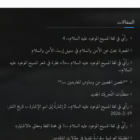
المقالات
رأيٌ في لغة المسيح الموعود عليه السلام.. 4
الهجرة: بحث عن الأمن والسلام في سبيل إرساء الأمن والسلام
رأيٌ في لغة المسيح الموعود عليه السلام ..«3» نظرة في شعر المسيح الموعود عليه
السلام..
**الحصن الحصين من وساوس المعارضين ...**
متطلَّبات التّحريك الجديد
رأي في لغة المسيح الموعود عليه السلام.. 2 إشارةٌ إلى اسم الإشارة .. تاريخ النشر:
19-2-2026
رأيٌ في لغة المسيح الموعود عليه السلام ..1 في محنة اللغة ومعاني «الاشتهار»
الحقيقة العرشية ..قراءةٌ نقدية في مقالات المتقدمين