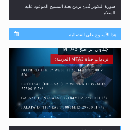
سورة التكوير تُنبئ بزمن بعثة المسيح الموعود عليه
السلام
هذا الأسبوع على الفضائية
جدول برامج MTA3
ترددات قناة MTA3 العربية:
HOTBIRD 13B: 7° WEST 11200MHZ 27500 V
5/6
EUTELSAT (NILE SAT): 7° WEST-A 11392MHZ
حقيقة المسيح الدجال
27500 V 7/8
GALAXY 19: 97° WEST 12184MHZ 22500 H 2/3
PALAPA D: 113° EAST 3880MHZ 29900 H 7/8