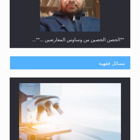
**الحصن الحصين من وساوس المعارضين ...**...
مسائل فقهية
متطلَّبات التّحريك الجديد...