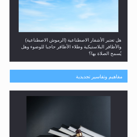
هل تعتبر الأشفار الاصطناعية (الرموش الاصطناعية)
والأظافر البلاستيكية وطلاء الأظافر حاجبا للوضوء وهل
يُسمح الصلاة بها؟
مفاهيم وتفاسير تجديدية
هل يُحسب حول الزكاة وفق السنة الميلادية أو الهجرية؟