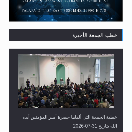
GALAXY 19: 97° WEST 12184MHZ 22500 H 2/3
PALAPA D: 113° EAST 3880MHZ 29900 H 7/8
خطب الجمعة الأخيرة
القرآن قاضٍ وحكمٌ على السنة ومهيمنٌ عليها.. ليس
العكس
خطبة الجمعة التي ألقاها حضرة أمير المؤمنين أيده
الله بتاريخ 31-07-2026