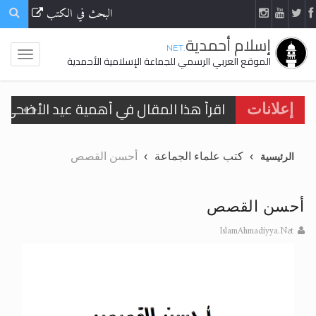
البحث في الكتب
إسلام أحمدية
.NET
الموقع العربي الرسمي للجماعة الإسلامية الأحمدية
اقرأ هذا المقال في أهمية عيد الأضحى و
إعلانات
الحجّ.. دلالات، حِكم، وأهداف >> المزيد
كتب علماء الجماعة
أحسن القصص
الرئيسية
تعميم هامّ لأفراد الجماعة >> المزيد
تعميم هامّ لأفراد الجماعة >> المزيد
أحسن القصص
IslamAhmadiyya.Net
اقرأ هذا الكتاب وتعرّف على حقيقة الإسرا