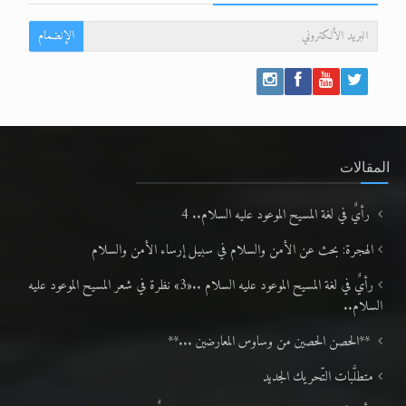
الإنضمام
المقالات
رأيٌ في لغة المسيح الموعود عليه السلام.. 4
الهجرة: بحث عن الأمن والسلام في سبيل إرساء الأمن والسلام
رأيٌ في لغة المسيح الموعود عليه السلام ..«3» نظرة في شعر المسيح الموعود عليه
السلام..
**الحصن الحصين من وساوس المعارضين ...**
متطلَّبات التّحريك الجديد