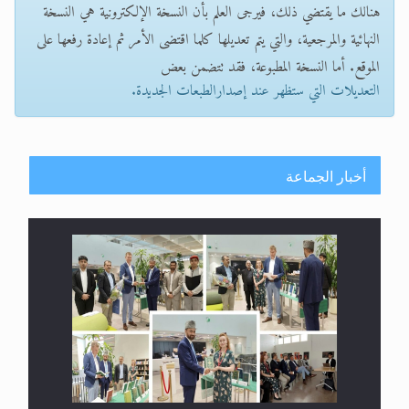
هنالك ما يقتضي ذلك، فيرجى العلم بأن النسخة الإلكترونية هي النسخة
النهائية والمرجعية، والتي يتم تعديلها كلما اقتضى الأمر ثم إعادة رفعها على
الموقع. أما النسخة المطبوعة، فقد تتضمن بعض
التعديلات التي ستظهر عند إصدارالطبعات الجديدة.
أخبار الجماعة