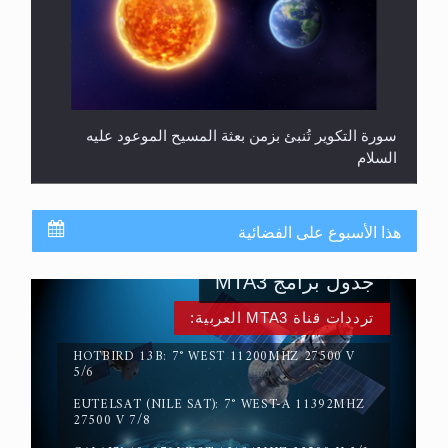
سورة التكوير تُنبئ بزمن بعثة المسيح الموعود عليه
السلام
هذا الأسبوع على الفضائية
جدول برامج MTA3
ترددات قناة MTA3 العربية:
HOTBIRD 13B: 7° WEST 11200MHZ 27500 V
5/6
EUTELSAT (NILE SAT): 7° WEST-A 11392MHZ
حقيقة المسيح الدجال
27500 V 7/8