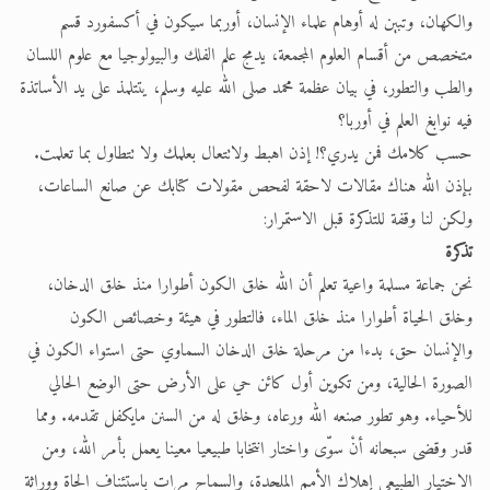
والكهان، وتبين له أوهام علماء الإنسان، أوربما سيكون في أكسفورد قسم
متخصص من أقسام العلوم المجمعة، يدمج علم الفلك والبيولوجيا مع علوم اللسان
والطب والتطور، في بيان عظمة محمد صلى الله عليه وسلم، يتتلمذ على يد الأساتذة
فيه نوابغ العلم في أوربا؟
حسب كلامك فمن يدري؟! إذن اهبط ولاتتعال بعلمك ولا تتطاول بما تعلمت.
بإذن الله هناك مقالات لاحقة لفحص مقولات كتابك عن صانع الساعات،
ولكن لنا وقفة للتذكرة قبل الاستمرار:
تذكرة
نحن جماعة مسلمة واعية تعلم أن الله خلق الكون أطوارا منذ خلق الدخان،
وخلق الحياة أطوارا منذ خلق الماء، فالتطور في هيئة وخصائص الكون
والإنسان حق، بدءا من مرحلة خلق الدخان السماوي حتى استواء الكون في
الصورة الحالية، ومن تكوين أول كائن حي على الأرض حتى الوضع الحالي
للأحياء. وهو تطور صنعه الله ورعاه، وخلق له من السنن مايكفل تقدمه. ومما
قدر وقضى سبحانه أنْ سوّى واختار انتخابا طبيعيا معينا يعمل بأمر الله، ومن
الاختيار الطبيعي إهلاك الأمم الملحدة، والسماح مرات باستئناف الحاة ووراثة