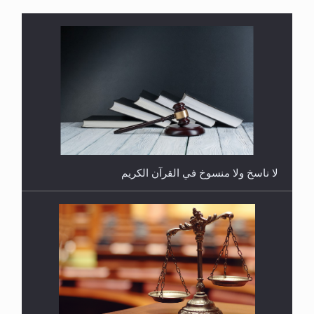
هل يُحسب حول الزكاة وفق السنة الميلادية أو الهجرية؟
لا ناسخ ولا منسوخ في القرآن الكريم
هل يجوز فتح مشروع كوافير نسائي للمحجبات وغير
المحجبات؟