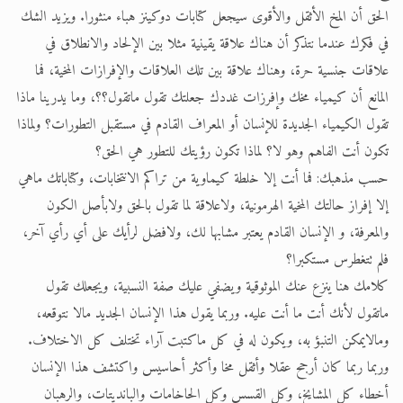
الحق أن المخ الأثقل والأقوى سيجعل كتابات دوكينز هباء منثورا. ويزيد الشك
في فكرك عندما نتذكر أن هناك علاقة يقينية مثلا بين الإلحاد والانطلاق في
علاقات جنسية حرة، وهناك علاقة بين تلك العلاقات والإفرازات المخية، فما
المانع أن كيمياء مخك وإفرزات غددك جعلتك تقول ماتقول؟؟، وما يدرينا ماذا
تقول الكيمياء الجديدة للإنسان أو المعراف القادم في مستقبل التطورات؟ ولماذا
تكون أنت الفاهم وهو لا؟ لماذا تكون رؤيتك للتطور هي الحق؟
حسب مذهبك: فما أنت إلا خلطة كيماوية من تراكم الانتخابات، وكتاباتك ماهي
إلا إفراز حالتك المخية الهرمونية، ولاعلاقة لما تقول بالحق ولابأصل الكون
والمعرفة، و الإنسان القادم يعتبر مشابها لك، ولافضل لرأيك على أي رأي آخر،
فلم تتغطرس مستكبرا؟
كلامك هنا ينزع عنك الموثوقية ويضفي عليك صفة النسبية، ويجعلك تقول
ماتقول لأنك أنت ما أنت عليه. وربما يقول هذا الإنسان الجديد مالا نتوقعه،
ومالايمكن التنبؤ به، ويكون له في كل ماكتبت آراء تختلف كل الاختلاف.
وربما ربما كان أرجح عقلا وأثقل مخا وأكثر أحاسيس واكتشف هذا الإنسان
أخطاء كل المشايخ، وكل القسس وكل الحاخامات والبانديتات، والرهبان