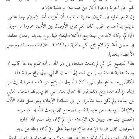
لهم حق الحرية والحياة أكثر من قساوسة الوحشية هؤلاء.
إن تقدم العلوم في القرون الحديثة جاء بعد أن أنجزت أمة الإسلام مهمة عظمى
لم يقم بها أحد من قبل. كان العلم ممزق الأوصال بين الأمم، محروما من ميزة
التراكم، وكان لابد من مهمة جمع الأشلاء لينفخ فيها روح جديد، وقامت معاهد
في حضن أمة الإسلام بجمع كل ماتفرق، واكتشاف علاقات ووحدة، وتوصيل
الأعضاء ببعضها.
هذا التجميع التراكمي لم يحدث صدفة، بل دبر الله له أمة تقوم به، لها كتاب له
بصمة عقلية محددة تبعث من تمسه إلى البحث العلمي، وفي وهج حرارة هذا
الكائن يوجد مناخ حار علمي. كان الله يعلم ماسينتج عن تقدم العلم الحديث من
إيمان وإلحاد معا، ومع ذلك قرر الله تعالى بعث النبي الذي يوقظ البحث العلمي
من سباته، ولم يكن بهذا مغامرا، بل قرر مساندة الإيمان، وهو يفعل ذلك الآن،
والإيمان اليوم يجد من يحبه بالتفسير الصحيح الذي بعث الله له ابن مريم
المحمدي ليشرحه، ويبين تنزه الإسلام عن الإكراه. وقد هدم الله عمارة
السوفييت الذين قرروا الإلحاد مناهج دراسية تُعطى بالإكراه، وعاد من يريد
الإيمان ليؤمن، ولو أن الإلحاد غدا في عصر دوكينز مناهج دراسية تؤخذ بالمودة