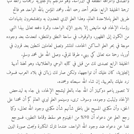
والصدق والنزاهة المطلقة في الدراسة. وهو مترجم بالإنجليزية ترجمات رائعة منها
ترجمة الخليفة الرابع: طاهر أحمد رحمه الله. ومحمد المؤمن بالله الواحد هو فاتح
طريق العلم ياملاحدة العالم. وهذا العلم الذي تلحدون به وتتفشخرون بشهادات
رؤساء الإلحاد فيه مانهض إلا بتدبير الإله الواحد، وثمرة دفعه تعالى بهذا النبي
من الكمون إلى الظهور، والوقوف في ساحة النطق والمنطق، لتحدث بعد وجوده
موجة في بحر العلم الساكن الخامد، لتنتشر وتصل لعاملين نشطين بعد قرون في
أوربا، رحمة منه تعالى كي يهيء طرقا للرقي. وصلى الله على محمد وسلم.
الخليفة الرابع تصدى لك من قبل في كتابه الوحي والعقلانية، وهو تحفة أدبية
إنجليزية، كان عليك أن تواجهها، ولكن صار لك زبائن في بلاد العرب فسوف
نرد عليك بالعربية. إن شاء الله سبحانه وبحمده.
لا تتصور ياعم دوكينز أن الله جاء بالعلم ليشجع الإلحاد، بل جاء به ليدحض
الإلحاد وليثبت وجوده، وسوف ترى، وسينمو العلم ليري العالم كم أن محمدا على
الحق، وأن مكذبي المسيح على باطل شأنهم شأن مكذبي وجود الله تعالى، وكما
رجع العلم عن دعواه أن 90% من الجينوم هو سقط وقمامة التطور، فسيرجع
غدا عن دعواه ضد وجود الله الواحد. عندما نترك المكابرة ونبحث صورة الدين