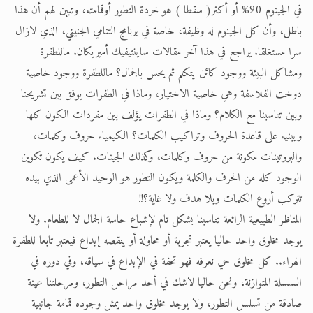
في الجينوم 90% أو أكثر( سقطا ) هو خردة التطور أوقمامته، وتبين لهم أن هذا
باطل، وأن كل الجينوم له وظيفة، خاصة في برنامج التنامي الجنيني، الذي لازال
سرا مستغلقا. يراجع في هذا آخر مقالات ساينتيفيك أميريكان. ماللطفرة
ومشاكل البيئة ووجود كائن يتكلم ثم يحس بالجمال؟ ماللطفرة ووجود خاصية
دوخت الفلاسفة وهي خاصية الاختيار، وماذا في الطفرات يوفق بين تشريحنا
وبين تناسبنا مع الكلام؟ وماذا في الطفرات يؤلف بين مفردات الكون كلها
ويبنيه على قاعدة الحروف وتراكيب الكلمات؟ الكيمياء حروف وكلمات،
والبروتينات مكونة من حروف وكلمات، وكذلك الجينات. كيف يكون تكوين
الوجود كله من الحرف والكلمة ويكون التطور هو الوحيد الأعمى الذي بيده
تتركب أروع الكلمات وبلا هدف ولا غاية؟!!
المناظر الطبيعية الرائعة تناسبنا بشكل تام لإشباع حاسة الجمال لا للطعام. ولا
يوجد مخلوق واحد حاليا يعتبر تجربة أو محاولة أو ينقصه إبداع فيعتبر تابعا للطفرة
الهراء.. كل مخلوق حي نعرفه فهو تحفة في الإبداع في سياقه، وفي دوره في
السلسلة المتوازنة، ونحن حاليا لاشك في أحد مراحل التطور، ومرحلتنا عينة
صادقة من تسلسل التطور، ولا يوجد مخلوق واحد يمثل وجوده قمامة جانبية