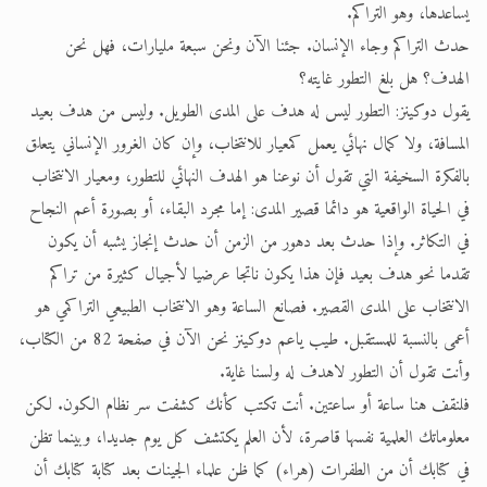
يساعدها، وهو التراكم.
حدث التراكم وجاء الإنسان. جئنا الآن ونحن سبعة مليارات، فهل نحن
الهدف؟ هل بلغ التطور غايته؟
يقول دوكينز: التطور ليس له هدف على المدى الطويل. وليس من هدف بعيد
المسافة، ولا كمال نهائي يعمل كمعيار للانتخاب، وإن كان الغرور الإنساني يتعلق
بالفكرة السخيفة التي تقول أن نوعنا هو الهدف النهائي للتطور، ومعيار الانتخاب
في الحياة الواقعية هو دائما قصير المدى: إما مجرد البقاء، أو بصورة أعم النجاح
في التكاثر. وإذا حدث بعد دهور من الزمن أن حدث إنجاز يشبه أن يكون
تقدما نحو هدف بعيد فإن هذا يكون ناتجا عرضيا لأجيال كثيرة من تراكم
الانتخاب على المدى القصير. فصانع الساعة وهو الانتخاب الطبيعي التراكمي هو
أعمى بالنسبة للمستقبل. طيب ياعم دوكينز نحن الآن في صفحة 82 من الكتاب،
وأنت تقول أن التطور لاهدف له ولسنا غاية.
فلنقف هنا ساعة أو ساعتين. أنت تكتب كأنك كشفت سر نظام الكون. لكن
معلوماتك العلمية نفسها قاصرة، لأن العلم يكتشف كل يوم جديدا، وبينما تظن
في كتابك أن من الطفرات (هراء) كما ظن علماء الجينات بعد كتابة كتابك أن