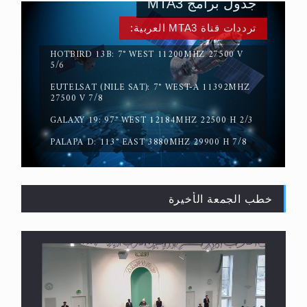
جدول برامج MTA3
ترددات قناة MTA3 العربية:
HOTBIRD 13B: 7° WEST 11200MHZ 27500 V
5/6
EUTELSAT (NILE SAT): 7° WEST-A 11392MHZ
حقيقة المسيح الدجال
27500 V 7/8
GALAXY 19: 97° WEST 12184MHZ 22500 H 2/3
PALAPA D: 113° EAST 3880MHZ 29900 H 7/8
خطب الجمعة الأخيرة
القرآن قاضٍ وحكمٌ على السنة ومهيمنٌ عليها.. ليس
العكس