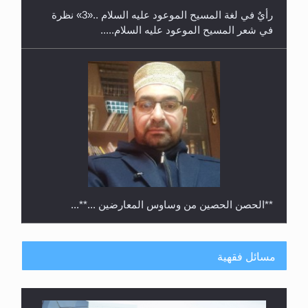
رأيٌ في لغة المسيح الموعود عليه السلام ..«3» نظرة
في شعر المسيح الموعود عليه السلام.....
**الحصن الحصين من وساوس المعارضين ...**...
مسائل فقهية