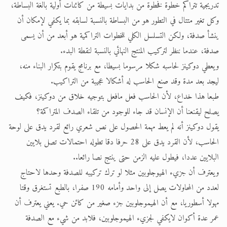
تدريجية تتراكم خطوة فخطوة من بدايات بسيطة من كائنات أولية بالغة البساطة،
وكل تغير متتال في التطور هو من البساطة بالنسبة لسابقه بما يكفي لإمكان أن
ينشأ صدفة، ولكن التسلسل الكلي للخطوات التراكمية هو أبعد من أن يسمى
صدفة، عندما ننظر لتركيب المنتج النهائي بالنسبة لنقطة البدء.
ويعطي دوكينز لحاسبه شكلا مرسوما بسيطا، مع برنامج يقوم بتكرار البناء منه،
ليجد بعد مدة وقد صنع الحاسب له أشكالا عجيبة من التراكيب.
طبعا هذا خداع، لأن الحاسب فعل مافعل بتوجيه خلاق من دوكينز، فكيف
يصلح ليقنعنا أن الإنسان قد جاء للوجود من تلقاء الصدف المتراكمة؟
يقول دوكينز أنه لم يعط مهمة الحصول على نص شعري رائع لقرد يدق على لوحة
الحاسب، لأن القرد يدق على 28 حرفا دقا تطوله احتمالات تصل بلايين
البلايين عددا، فيطول عليه الزمن حتى ينتج نصا رائعا..
ويعترف أن جزيء الهيوجلوبين مثلا لو ترك تركيبه للصدفة وحدها لاحتاج
لعدد من المحاولات يصل إلى واحد وأمامه 190 صفرا، بالطبع تستغرق وقتا
مهولا أسطوريا، مع أن الهيموجلوبين جزء صغير من كائن حي. يعني يعترف أن
عمر عدة أكوان لايكفي لجزيء الهيموجلوبين، فلابد من شيء مع الصدفة