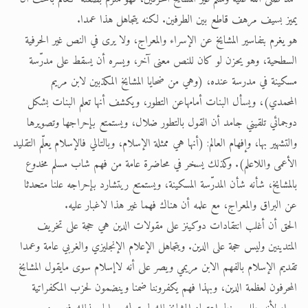
يميز بسيف مرهف قاطع بين الطرفين. لكنه يتجاهل هذا عمدا.
هو يغرم بتفاسير المشايخ عن الإسراء والمعراج، ولا يرى في النص غير الحرفية
السطحية، وهو يحزن لو كان للنص معنى آخر، ويسره أن يسقط على مدرّسة
مسكينة في مدرسة عنده، (وهي من ضحايا المشايخ المكذبين لابن مريم
المحمدي)، ويسأل البنات أمامهاعن التطور، ويكشف أنها تعلم البنات بشكل
دوجمائي تلقيني جامد أن القول بالتطور ضلال، ويستمتع بإحراجها وتصويرها
والتشهير بها، وإفهام العالم: (أنها هي ممثلة الإسلام، وبالتالي فالإسلام يعلّم التقليد
الأعمى واللاعلم). وكذلك يسخر في محاضرة عامة من فهم شاب مسلم مخدوع
بالمشايخ، شأنه شأن المدرّسة المسكينة، ويستمتع ريتشارد بإحراجه علنا متحدثا
عن البراق والمعراج، مع علمه أن هناك فهما غير هذا لاغبار عليه.
الحق أن أغلب انتقادات دوكينز على مقولات الدين هي حجة على تخريف
المتدينين وليس حجة على الدين. ويتجاهل الإعلام الإنجليزي والغربي عامة وعمدا
تقديم الإسلام بالفهم الابن مريمي ويصر على أنه لاإسلام سوى مايقول المشايخ
المحرفون لعظمة الدين، وبهذا فهم يكفروننا ضمنا وينضمون لحزب المكفراتية