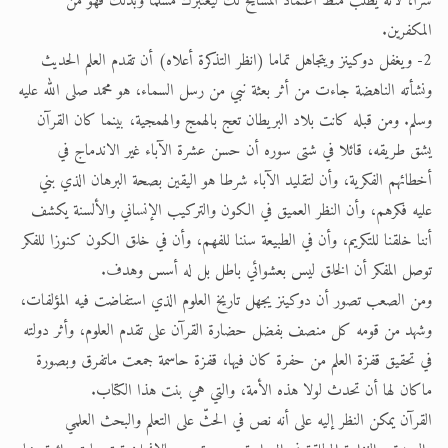
سرا، لأنه يطلب منط اعتماد المشايخ لك ليعتبرك مسلما وبذلك فهو من
المكفرين.
2- ويغفل دوكينز ويتجاهل تماما (انظر التذكرة أعلاه) أن تقدم العلم الحديث
ونشأته الناهضة جاءت من أثر بعثة نبي من رسل السماء، هو محمد صلى الله عليه
وسلم. ومن قبله كانت بلاد البريطان تعج بالهمج والهمجية، بينما كان القرآن
يشق طريقه، قائلا في شتى سوره أن حسن عشرة الآباء غير الاندماج في
أخطائهم الفكرية، وأن لتقليد الآباء شرطا هو اليقين بصحة البرهان الذي بني
عليه فكرهم، وأن النظر العميق في الكون والتركيب الإنساني والألسنة يكشف
أننا خلقنا للتكريم، وأن في الطبيعة سننا للفهم، وأن في خلق الكون كنوزا للفكر
توصل المفكر أن الخلق ليس بعشوائي باطل بل له أسس وهدف.
ومن الصعب تصور أن دوكينز يجهل تاريخ العلوم الذي استفاضت فيه المؤلفات،
وشهد من قومه كل منصف بفضل حضارة القرآن على تقدم العلوم، وأثر دولته
في تحقيق قفزة العلم من حفرة كان فيها، قفزة حاسمة جمعت ماتفرق وبصورة
ماكان لها أن تحدث لولا هذه الأمة، والتي هي بنت هذا الكتاب.
القرآن يمكن النظر إليه على أنه نص في الحثّ على التعلم والبحث العلمي