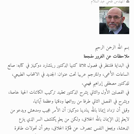
المهندس فتحي عبد السلام
اقرأ هذا الكتاب وتعرّف على حقيقة الإسرا
بسم الله الرحمن الرحيم
ملاحظات عن الغرور مفجعة
في البداية فلننظر في فصول ثلاثة كتبها الدكتور ريتشارد دوكينز في كتابه: صانع
الساعات الأعمى، والمترجم عربيا تحت عنوان: الجديد في الانتحاب الطبيعي،
للدكتور مصطفى إبراهيم فهمي.
في الفصلين الأول والثاني يشرح الدكتور تعقيد تركيب الكائنات الحية خاصة،
ويشرح في الفصل الثاني طرفا من روائعها ودقتها وعظمة آياتها.
وقبل أن نزداد إيمانا بالله ينادينا دوكينز: أن الأمر عجيب ومدهش ويدعو من
لايعلم إلى الإيمان بالله الخلاق، ولكن من يعلم يكتشف السر الذي ينزع
الدهشة، ويجعل النفس تنصرف عن فكرة الخلاق، وهو أن تحولات طافرة