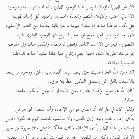
الأرض للذرية المؤمنة، ليوصل هذا الوجود الدنيوي لهدفه ولمنتهاه، وهو الوجود
الإنساني المختار، والابتلاء المنظم والمعاناة المحسوبة، وتحديد كل إنسان لهويته:
هل يكون مواطنا صالحا أم سيئا؟ تمهيدا لمرحلة تالية جديدة من التطور الإنساني،
تأتي بعد الموت وإلباس الروح ثوبا جديدا، يبلغ فيها الوجود البشري غايته
القصوى، فيعوض الإنسان القاصر وتعطى له فرصة، والمقصر هناك وفي الفرصة
يمر بمرحلة تطورية مؤلمة، اسمها جهنم، يخرج منها خلقا جديدا صالحا للمواطنة
السماوية الراقية.
لقد وهبنا الله العلم الحديث حتى ينصر دينه، أقصد دينه الحق، ووجود من يلحد
بالاستعانة بالعلم كمن يستعمل السكين خطأ بلا فرق..
كان الله هو صانع الإنسان مختارا، ومن الاختيار أن يؤمن أو يكون ملحدا
جبارا.
ولكن كان في علم الله أن النفاق هو من الإلحاد، وأن الملحد الحق هو من
يدّعي إيمانا ويلطخ وجه الدين بالطين، وأن مانسميه بالملحد اليوم قد يكون أفضل
إنسانية من هذا الذي يدّعي الإيمان. وكانت محاكم التفتيش مثلا صورة من صور
الإلحاد المقيت، وكثير من الملحدين خير من قساوستها ألف مرة، وكم من ملحدين