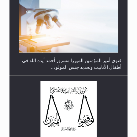
متطلَّبات التّحريك الجديد...
فتوى أمير المؤمنين الميرزا مسرور أحمد أيده الله في
أطفال الأنابيب وتحديد جنس المولود..
رأيٌ في لغة المسيح الموعود عليه السلام.. 4...