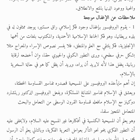
والمحبة ووعود الدنيا بالمتع والانطلاق.
ملاحظات عن الإغفال موجعة
1 - يقوم البروفيسور بإغفال وجود فكر إسلامي راق مستنير، يوجد ممثلون له في
بلده بريطانيا، وهو فكر الجماعة الإسلامية الأحمدية، والمكتوب بلغات من أهمها
الإنجليزية، فكر يلتقي مع العلم والمنطق، فلا يفسر نصوص الإسراء والمعراج مثلا
بشكل حرفي سطحي، ويرى التطور الكوني والحيوي حقا، وإن أخضعه لرقابة
ربانية. يغفل هذا لأنه لايريد أن يراه، ويريد أن يظل كما هو في حالة السخرية
بالإسلام.
إن أهم مايأخذه البروفيسور على المسيحية فمصدره تفاسير القساوسة المخطئة،
ويعشق في الإسلام تفاسير المشايخ المستنكرة، ويفعل البروفيسور الدكتور ريتشارد
دوكينز مع الإسلام مافعله قساوسة القرون الوسطى من التحامل والبحث
المتحامل المتحيز سلفا.
وهو يعلم أن المسيحية الكنسية في أفكارها غير المسيح عليه السلام، ولايخفى عليه
أن التطور الفكري ينحو نحو التأثر بعوامل التعرية الفكرية، وبالتالي يعلم أن الرسول
محمد صلى الله عليه وسلم غير المشايخ المحرفين، فهو ملزم بصفته كعالم باحث أن