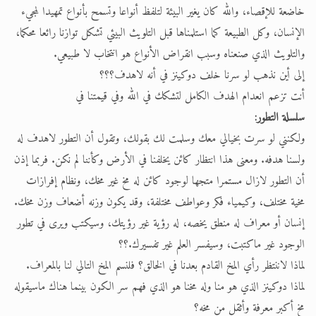
خاضعة للإقصاء، والله كان يغير البيئة لتلفظ أنواعا وتسمح بأنواع تمهيدا لمجيء
الإنسان، وكل الطبيعة كما استلمناها قبل التلويث البيئي تشكل توازنا رائعا محكما،
والتلويث الذي صنعناه وسبب انقراض الأنواع هو انتخاب لا طبيعي.
إلى أين نذهب لو سرنا خلف دوكينز في أنه لاهدف؟؟؟
أنت تزعم انعدام الهدف الكامل لتشكك في الله وفي قيمتنا في
سلسلة التطور:
ولكنني لو سرت بخيالي معك وسلمت لك بقولك، وتقول أن التطور لاهدف له
ولسنا هدفه. ومعنى هذا انتظار كائن يخلفنا في الأرض وكأننا لم نكن. فربما إذن
أن التطور لازال مستمرا متجها لوجود كائن له مخ غير مخك، ونظام إفرازات
مخية مختلف، وكيمياء فكر وعواطف مختلفة، وقد يكون وزنه أضعاف وزن مخك.
إنسان أو معراف له منطق يخصه، له رؤية غير رؤيتك، وسيكتب ويرى في تطور
الوجود غير ماكتبت، وسيفسر العلم غير تفسيرك.؟؟
لماذا لاننتظر رأي المخ القادم بعدنا في الخالق؟ فلنسم المخ التالي لنا بالمعراف.
لماذا دوكينز الذي هو منا وله مخنا هو الذي فهم سر الكون بينما هناك ماسيقوله
مخ أكبر معرفة وأثقل من مخه؟