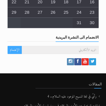
22
21
20
19
18
17
16
29
28
27
26
25
24
23
31
30
الانضمام الى النشرة البريدية
الإنضمام
المقالات
رأيٌ في لغة المسيح الموعود عليه السلام.. 4
الهجرة: بحث عن الأمن والسلام في سبيل إرساء الأمن والسلام