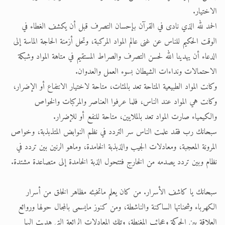
الاختيار.
الحمد لله الذي نادى في القرآن بإحسان التصرف قبل أن يكشف الغطاء في
الوقت الحكيم للناس عن غنى عالم المواد المركبة، وتحل أزمنة الحاجة الماسة إلى
الدعاء أن يهدينا الله لحسن التصرف والصراط المستقيم في متاهة المواد وشبكة
الاحتمالات ونداءات الشيطان بسوء العمل والعدوان.
وكانت المواد الطبيعية المتاحة تعد بالمئات، متاحة لاختيار الانتفاع أو الإضرار،
وكانت هي المواد عند الناس، فلما عرفوا العناصر والمركبات والخواص
والكيمياء صارت المواد تعد بالملايين، متاحة للنفع أو للإضرار.
سبحانك رب فقد علمت الناس سر التردد في نظم النوابض المتذبذبة، وخواص
المرونة المعجبة، ومعادلات الجيب والذبذبة الخامدة، وماهو الرنين بين تردد في
نظام وبين تردد يصدمه من الخارج فتتحول الذبة الخامدة إلى متصاعدة مشتدة.
سبحانك يا كاشف الأسرار. من كان يعلم ماتخبئه مظاهر الخلق من أسرار
الكهرباء وشحناتها الساكنة والناشطة، ومن كنوز مايسمى بالمجال حولها وروائع
العلاقة بين الحركة وعجائب المغنطة، وتلك المعادلات الرائعة التى هديت إليها