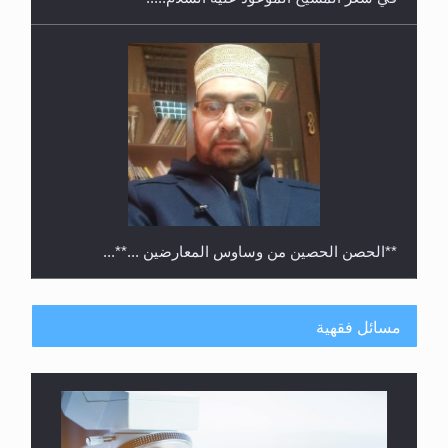
**الحصن الحصين من وساوس المعارضين ...**...
مسائل فقهية