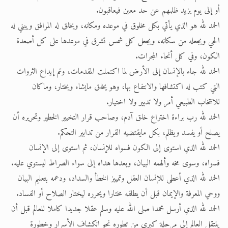
أو إلى يوم يزيد ظلمهم عن حد معين فيعاقبون.
الحمد لله هو الذي يأتي بكل مخلوق في موعده ومكانه، ويخلق له المرافق ويبني له
الحي ويجعله من سكانه، ويجعل كل شمس تشرق في موعدها على كل أصعدة
الكون، وفي كل أنحاء المجرات.
الحمد لله جاء بالإنسان إلى الأرض لما اكتملت المقدمات، وتم إيداع الثروات
التي كتب له اكتشافها والانتفاع بها، وهو يخلق مايشاء ويختار، وماكان
للانتخاب الطبيعي أمر ولا تدبير ولا اختيار.
الحمد لله رب براءة اختراع خلق آدم، وصاحب قرار التخيير الخطير وتحريره أن
يصلح أو يفسد ويظلم، بكل مايقتضيه القرار من تدابير التحكم.
الحمد لله الذي استوى إلى الكون فسواه للإنسان، ثم استوى إلى الإنسان
فسواه، وسوى مخه وألهمه البيان، وبعدها هداه إلى سواء الصراط ليستوي عليه.
الحمد لله الذي أعطى للإنسان العقل وتمييز الخطأ والسداد، ودعمه بتعليم البيان
ووحي المعرفة والإيمان قبل أن يطلقه مختارا ويحرره ليختار الصلاح أو الفساد.
الحمد لله الذي أرسل محمدا صلى الله عليه وسلم عقلا جديدا كاملا للعالم قبل أن
ينتقل العالم إلى مرحلة كبرى من تطوره نحو انكشاف الأسرار وخطورة