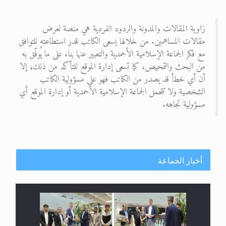
زاوية المقالات والمدونة والردود الفردية هي منصة لعرض
مقالات المساهمين. من خلالها يسعى الكاتب قدر استطاعته للتوافق
مع فكر الجماعة الإسلامية الأحمدية والتعبير عنها بناء على ما يُوفّق به
من البحث والتمحيص، كما تسعى إدارة الموقع للتأكد من ذلك؛ إلا
أن أي خطأ قد يصدر من الكاتب فهو على مسؤولية الكاتب
الشخصية ولا تتحمل الجماعة الإسلامية الأحمدية أو إدارة الموقع أي
مسؤولية تجاهه.
أخبار الجماعة