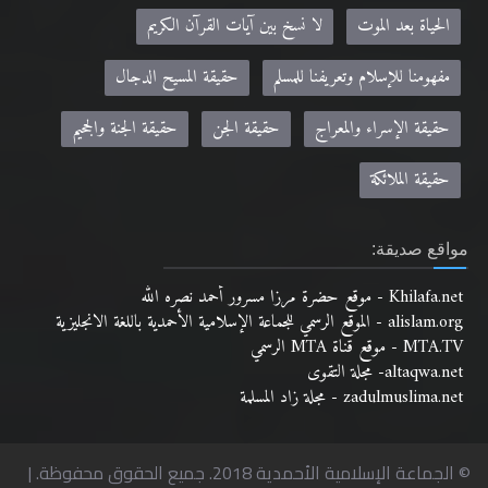
الحياة بعد الموت
لا نسخ بين آيات القرآن الكريم
مفهومنا للإسلام وتعريفنا للمسلم
حقيقة المسيح الدجال
حقيقة الإسراء والمعراج
حقيقة الجن
حقيقة الجنة والجحيم
حقيقة الملائكة
مواقع صديقة:
Khilafa.net - موقع حضرة مرزا مسرور أحمد نصره الله
alislam.org - الموقع الرسمي للجماعة الإسلامية الأحمدية باللغة الانجليزية
MTA.TV - موقع قناة MTA الرسمي
altaqwa.net- مجلة التقوى
zadulmuslima.net - مجلة زاد المسلمة
© الجماعة الإسلامية الأحمدية 2018. جميع الحقوق محفوظة. |