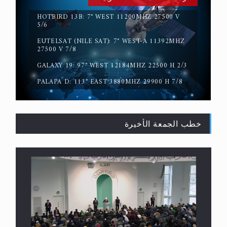
HOTBIRD 13B: 7° WEST 11200MHZ 27500 V
5/6
EUTELSAT (NILE SAT): 7° WEST-A 11392MHZ
حقيقة المسيح الدجال
27500 V 7/8
GALAXY 19: 97° WEST 12184MHZ 22500 H 2/3
PALAPA D: 113° EAST 3880MHZ 29900 H 7/8
خطب الجمعة الأخيرة
القرآن قاضٍ وحكمٌ على السنة ومهيمنٌ عليها.. ليس
العكس