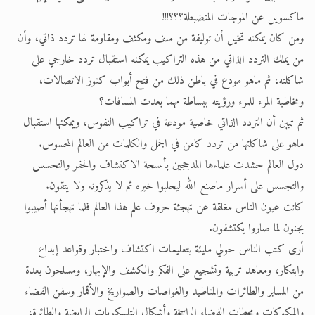
ماكسويل عن الموجات المنضبطة؟؟؟!!!
ومن كان يمكنه تخيل أن توليفة من ملف ومكثف ومقاومة لها تردد ذاتي، وأن
من يملك التردد الذاتي من هذه التراكيب يمكنه استقبال تردد خارجي على
شاكلته، ثم ماهو مودع في باطن ذلك من فتح أبواب كنوز الاتصالات،
ومخاطبة المرء للمرء ورؤيته ببساطة مهما بعدت المسافات؟
ثم تبين أن التردد الذاتي خاصية مودعة في تراكيب النفوس، ويمكنها استقبال
ماهو على شاكلتها من تردد كامن في الجمل والكلمات من العالم المحسوس.
دول العالم حشدت علماءها المدججين بأسلحة الاكتشاف والحفر والتحسس
والتجسس على أسرار ماصنع الله ليحلبوا خيره ثم لا يذكرونه ولا يتقون.
كانت عيون الناس مغلقة عن تهجئة حروف علم هذا العالم فلما تهجأتها أصيبوا
بجنون لما صاروا يكتشفون.
أرى كتب الناس حولي مليئة بتعليمات اكتشاف واختبار وقواعد إبداع
وابتكار، ومعاهد تربية وتشجيع على الفكر والكشف والإبهار، ومسلحون بعدة
من المسابر والطائرات والمناطيد والغواصات والصواريخ والأقمار وسفن الفضاء
والمكوكات ومحطات الفضاء الراسخة وأشكال التلسكوبات الرابضة والطائرة،