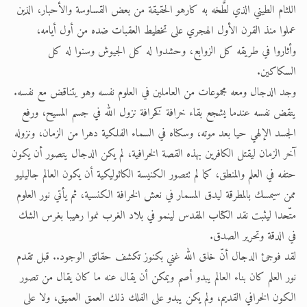
اللثام الطيني الذي لطَّخه به كارهو الحقيقة من بعض القساوسة والأحبار، الذين
عملوا منذ القرن الأول الهجري على تخطيط العقبات ضده من أول أيامه،
وأثاروا في طريقه كل الزوابع، وحشدوا له كل الجيوش وسنوا له كل
السكاكين.
وجد الدجال ومعه مجموعات من العاملين في العلوم نفسه وهو يتناقض مع نفسه.
ينقض نفسه عندما يشجع بقاء خرافة كخرافة نزول الله في جسم المسيح، ورفع
الجسد الإلهي حيا بعد موته، وسكناه في السماء الفلكية دهرا من الزمان، ونزوله
آخر الزمان ليقتل الكافرين بهذه القصة الخرافية، لم يكن الدجال يتصور أن يكون
حتفه في العلم والمنطق، كما لم تتصور الكنيسة الكاثوليكية أن يكون العالم جاليليو
ممن سيمسك بالمطرقة ليدق المسمار في نعش الخرافة الكنسية، ثم يأتي نور العلوم
متّحدا ليثبت نقد الكتاب المقدس لينمو في بلاد الغرب نموا رهيبا بغرس الشك
في الدقة وتحرير الصدق.
لقد فوجئ الدجال أنّ خلق الله غني بكنوز تكشف حقائق الوجود.. قبل تقدم
نور العلم كان بناء العالم يبدو أصم ويمكن أن يقال عنه ما كان يقال من تصور
الكون الخرافي القديم، ولم يكن يبدو على الفلك ذلك العمق العميق، ولا على