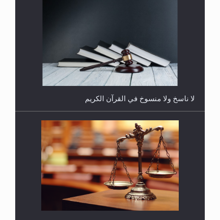
هل يُحسب حول الزكاة وفق السنة الميلادية أو الهجرية؟
لا ناسخ ولا منسوخ في القرآن الكريم
هل يجوز فتح مشروع كوافير نسائي للمحجبات وغير
المحجبات؟