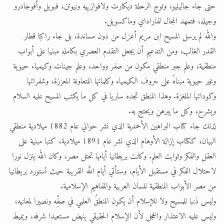
حتى جاء جاليليو، وتوج الرحلة ديكارت ولافوازييه ونيوتن، فبويل وأفوجادرو
وجيله، فتمهد المجال لفاراداي وماكسويل.
والله لم يرسل المسيح ابن مريم أعزل من دون مساندة، بل جاء راكبا قطار
القدر الغالب، ومن التدعيم أن يجعل التقدم العصري بكامله مبنيا على أبواب
منطقية، وعلم جبر منطقي مكون من صفر وواحد، وعلم جينات وكيمياء حيوية
وغير حيوية مبناهُ على حروف الكيمياء وكلماتها المتعاونة المعززة، وشفراتها
وكوداتها الملغزة. وهذا المنطق تجده ساريا في كل ما يكتب المسيح عليه السلام
ويشرح، وكل ما يبرهن ويحتج به.
لذلك جاء كتاب البراهين الأحمدية الذي نشر حوالي عام 1882 ميلادية منطقي
البيان، ككتاب إزالة الأوهام الذي نشر عام 1891 ميلادية، كتبا مبنية على
العقل والفكر وثوابت العلم. وكانت بريطانيا أيامها تحتل مصر، وكان الله ينزل نورا
لاحتلال الفكر في مستقبل الأيام، وستأتي أيام الله القريبة حيث تستورد بريطانيا
من مصر الأبواب المنطقية للسان العربية والمفاهيم الإسلامية.
وليس ذنبا للمسيح ولا للإسلام أن يكون المنطقُ العلمي في صفِّه ونصيرا لمعانيه،
وليس عليه الاعتذار والخجل لأن الإسلام الحقيقي ينهض مستعيدا شرفه، ويميط