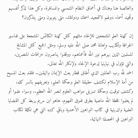
والغائصة هنا وهناك في أعماق النظام الشمسي والمسافرة. وكل هذا لذكر أنفسهم
وتمجيد أسماء دولهم لالتمجيد اسمك ودولتك. متى يتوبون ومتى يتذكرون؟
إن كهنة العلم المشجعين للإلحاد مثلهم كمثل كهنة الكنائس المشجعة على تفاسير
الخرافة وتكذيب وإهانة محمد صلى الله عليه وسلم، ومثل الجميع كمثل المشايخ
المسلمين الذين بهرهم نور الله فأعماهم، ووقفوا يناصرون خرافات المنصرين،
والتي تؤول في نهايتها لدعوة الإلحاد ولإنكار الله تعالى.
الحمد لله رب العالمين الذي أطلق قطار بعث الإيمان واليقين.. فلقد بعث المسيح
من أمة الإسلام لكشف حقيقة العلم وحكمة العليم، وتعريفهم بالسر كله،
وكشف توقيت وحكمة تنـزيل مواهب العلوم لنصر الله العظيم.. وسواء علموا أو
لم يعلموا فخطة الله ماضية بطرق تفوق الفهوم. هاهو ابن مريم يربط كل القضايا
العلمية والدينية في كتاب البراهين الأحمدية وباقي كتبه التي هي تكملة لكتاب
البراهين في المحصلة النهائية.