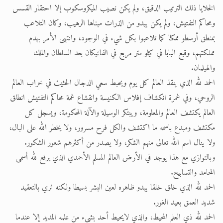
الخلايا ذلك الترتيب الدقيق، ولم يكن نصيب الميكروسكوب إلا احتقار القسس
ومحاكم التفتيش، ولم يكن يبدو من الذرات مبناها الرهيب، وكان التلاعب
بمنطق أرسطو ممكنا كما تلاعبوا بكل شيء في الوجود، وانتهى الأمر بهدم
مملكتهم، وقبع البابا في كيلو متر مربع في الفاتيكان بعد السلطان والملك
والهيلمان.
الحمد لله الذي ينقذ العالم كل يوم ويحبط سعي الدجال الحثيث في خراب العالم
الروحي، وفي غمرة انكشاف إفلاس الكنيسة وانقشاع غمة محاكم التفتيش انطلق
العالم يكتشف العالم والمعلومة، ويبتكر الوسيلة والآلة المحكومة، ويسجل كل
مكتشف ومبدع باسمه ما اكتشف والكل فرح مسرور، ولا يخطر الله على البال،
ولا ينال اسم الله تعالى منهم الشكر، ولا يصدر من أكثرهم شعور الشكور.
وبالتوازي مع هذا يوجد في الأرض العالم المسلم الأحمدي الذي يرفع لله أسمى
المحامد والتسابيح.
الحمد لله الذي خلق خلقا يبدو ظاهره لعين البشر بسيطا ولكنه ثري بالتعقيد
شديد العمق بعيد الغور.
الحمد لله ذي العلم المحيط، والذي لايحيط أحد بشيء من علمه المديد إلا عندما