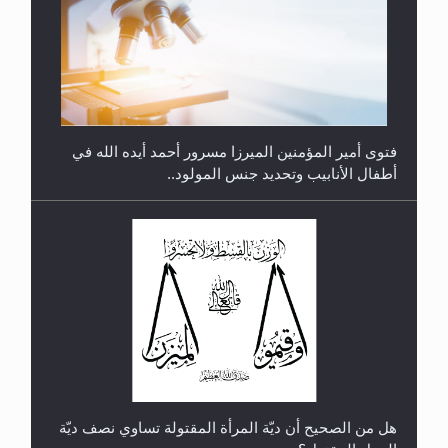
متطلَّبات التّحريك الجديد...
فتوى أمير المؤمنين الميرزا مسرور أحمد أيده الله في
أطفال الأنابيب وتحديد جنس المولود..
رأيٌ في لغة المسيح الموعود عليه السلام.. 4...
هل من الصحيح أن ديّة المرأة المقتولة تساوي نصف ديّة