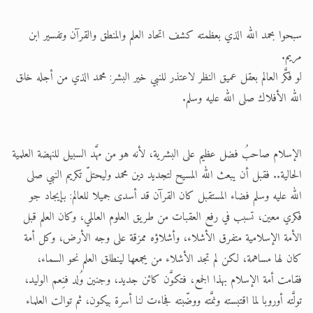
الحجّ.. دلالات، حِكم، وأهداف >> المزيد
سبحوا بحمد الله الذي بعظمته كشف اتحاد العلم والمنطق والقرآن وتفسير ابن
اقرأ هذا المقال في أهمية عيد الأضحى و
مريم.
لو فكَّر العالم بعقل عميق النظر لاعتذر للنبي خير البشر: محمد الذي من أجله خلق
الله الأفلاك صلى الله عليه وسلم.
الإسلام صاحبُ فضل عظيم على البشرية، لأنه هو من مهَّد السبيل للنهضة العلمية
الحالية.. فقبل أن يبعث الله المسيح لتجديد دين محمد وليحتلّ تكريم النبي صلى
الله عليه وسلم فضاء المستقبل كان القرآن قد أسدى جميلا للعالم: بإيجاد جو
فكري معين، تسبب في رفع العقبات من طريق العلوم العالمي، وكان العلم قبل
الأمة الإسلامية متفرق الأشلاء، وأشلاؤه ممزقة على وجه الأرض، وكل أمة
كان لها مساهمة، لكن لم تجد الأشلاء من يجمعها لينطلق العلم نحو السماء،
فقامت أمة الإسلام بهذا الجمع، فتكوَّن كائن جديد، وجنين وُلد فنِعم الوليد،
تولَّته أوروبا لما اقتبسته ونمَّته ووضّبته فجاءت لنا أسرة بيكون، ثم توالت العلماء