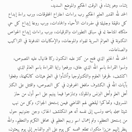
يشاء، وهو يشاء في الوقت الحكيم والموضع السديد.
الحمد لله القدير العليم الحكيم رب براءات اختراع المخلوقات، ورب براءة إبداع
كل دقيقة وجليلة في مفردات الأحياء والجمادات، ورب روعة إيداع كل حي
ملكاته المتاحة له في سباق التطورات والترقيات، ورب براءات إيداع الخواص
المكنونة في العوالم السرية للمواد والموجات، والإمكانيات المدفونة في التراكيب
والصناعات.
الحمد لله الحليم الذي فتح من كنز علمه المكنون ركنا فانهال عليه اللصوص،
ونسوا القراءة باسم الله الذي خلق، ورفعوا راية القراءة باسم العالم الذي
اكتشف، فحرفوا العلوم والتكنولوجيا وأنشأوا في العلم هيئات كالكهنة، وفعلوا
بآيات الله في الكشوف مافعل المحرفون في كل النصوص، واقتتل على الكنز
أهل العلم وأهل البزنس والملوك، وتنازعوا فيما بينهم على اسم أول من حاز
المسروق، وتحاكموا ليقضي لهم القاضي فيمن يستحق الجوائز، وكل من نهب
شيئا سجله باسمه ونسب إلى نفسه أنه هو المكتشف الحائز، وجن جنونهم حول
من يستحق التعظيم، وتم إهمال اسم ربهم العظيم في محافل التكريم والتعظيم. والله
ينظر إليهم عزيزا متكبرا، تطلع شمسه كل يوم على البر والفاجر إلى يوم يبعثون،