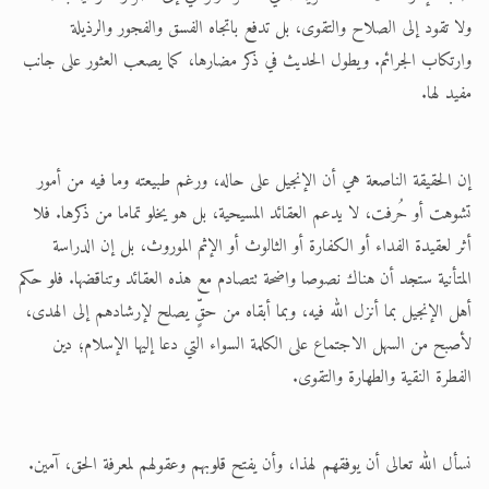
ولا تقود إلى الصلاح والتقوى، بل تدفع باتجاه الفسق والفجور والرذيلة
وارتكاب الجرائم. ويطول الحديث في ذكر مضارها، كما يصعب العثور على جانب
مفيد لها.
إن الحقيقة الناصعة هي أن الإنجيل على حاله، ورغم طبيعته وما فيه من أمور
تشوهت أو حُرفت، لا يدعم العقائد المسيحية، بل هو يخلو تماما من ذكرها. فلا
أثر لعقيدة الفداء أو الكفارة أو الثالوث أو الإثم الموروث، بل إن الدراسة
المتأنية ستجد أن هناك نصوصا واضحة تتصادم مع هذه العقائد وتناقضها. فلو حكم
أهل الإنجيل بما أنزل الله فيه، وبما أبقاه من حقٍّ يصلح لإرشادهم إلى الهدى،
لأصبح من السهل الاجتماع على الكلمة السواء التي دعا إليها الإسلام؛ دين
الفطرة النقية والطهارة والتقوى.
نسأل الله تعالى أن يوفقهم لهذا، وأن يفتح قلوبهم وعقولهم لمعرفة الحق، آمين.