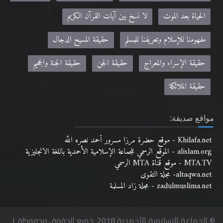
الحياة بعد الموت
لا نسخ بين آيات القرآن الكريم
مفهومنا للإسلام وتعريفنا للمسلم
حقيقة المسيح الدجال
حقيقة الإسراء والمعراج
حقيقة الجن
حقيقة الجنة والجحيم
حقيقة الملائكة
مواقع صديقة:
Khilafa.net - موقع حضرة مرزا مسرور أحمد نصره الله
alislam.org - الموقع الرسمي للجماعة الإسلامية الأحمدية باللغة الانجليزية
MTA.TV - موقع قناة MTA الرسمي
altaqwa.net- مجلة التقوى
zadulmuslima.net - مجلة زاد المسلمة
© الجماعة الإسلامية الأحمدية 2018. جميع الحقوق محفوظة. |