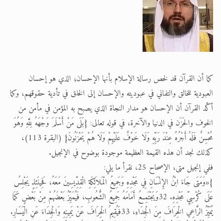
الحجّ.. دلالات، حِكم، وأهداف >> المزيد
اقرأ هذا المقال في أهمية عيد الأضحى و
كما أن القرآن قد لخص رسالة الإسلام بأنها الإحسان؛ الذي هو إحسان
العبودية للخالق والتفاني في عبوديته والإحسان إلى الخلق في تأدية حقوقهم، وكما
أكّد القرآن أن الإحسان هو مدار النجاة الذي يصبح به المؤمن في مأمن من
الخوف والحَزَن في الدنيا والآخرة، في قوله تعالى: {بَلَى مَنْ أَسْلَمَ وَجْهَهُ لِلَّهِ وَهُوَ
مُحْسِنٌ فَلَهُ أَجْرُهُ عِنْدَ رَبِّهِ وَلَا خَوْفٌ عَلَيْهِمْ وَلَا هُمْ يَحْزَنُونَ} (البقرة 113)،
كذلك نجد أن هذه القيمة العظيمة موجودة بوضوح في الإنجيل.
ففي إنجيل متى، الإصحاح 25، نقرأ ما يلي:
{«وَمَتَى جَاءَ ابْنُ الإِنْسَانِ فِي مَجْدِهِ وَجَمِيعُ الْمَلاَئِكَةِ الْقِدِّيسِينَ مَعَهُ، فَحِينَئِذٍ يَجْلِسُ
عَلَى كُرْسِيِّ مَجْدِهِ. 32وَيَجْتَمِعُ أَمَامَهُ جَمِيعُ الشُّعُوبِ، فَيُمَيِّزُ بَعْضَهُمْ مِنْ بَعْضٍ كَمَا
يُمَيِّزُ الرَّاعِي الْخِرَافَ مِنَ الْجِدَاءِ، 33فَيُقِيمُ الْخِرَافَ عَنْ يَمِينِهِ وَالْجِدَاءَ عَنِ الْيَسَارِ.