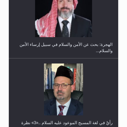
إتمام حفظ القرآن الكريم لثلاثة طلاب من مدرسة الحفظ
في غانا
الهجرة: بحث عن الأمن والسلام في سبيل إرساء الأمن
والسلام...
حفل توزيع الشهادات في الجامعة الأحمدية بنيجيريا لعام
2025
رأيٌ في لغة المسيح الموعود عليه السلام ..«3» نظرة