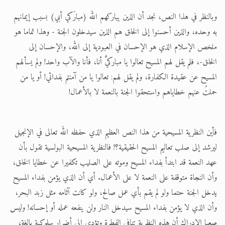
وبالنظر في هذا النص، نجد أن الذين يباركهم الله (مبارَكي أبي) بسبب إيمانهم
به وحده، والذين أحسنوا إلى الخلق هم الذين سيدخلون الجنة - وهذا تماما هو
ملخص الإسلام الذي هو الإحسان في العبودية إلى الله، والإحسان إلى
الخلق-، فلم يقل لهم المسيح تعالوا يا مباركيَّ أنا، فأنا والآب واحد! ولم يسألهم
المسيح عن عقيدة الكفارة، ولم يقل لهم: تعالوا يا من آمنتم بفدائي! أو يا من
حملتُ عنهم خطاياهم واستحقوا الجنة بالنعمة لا بالأعمال!
فأين النظرية المسيحية من هذا النص العظيم الذي حفظه الله تعالى في الإنجيل
ليرشد إلى صلب تعاليم المسيح الحقيقية؟! فالنظرية المسيحية البولسية تقول بأن
عهد النعمة قد ابتدأ بفداء المسيح وموته على الصليب تكفيرا عن خطايا الخلق،
وأن النجاة متوقفة على النعمة لا على الأعمال. أي أن الذي يؤمن بفداء المسيح
يدخل الجنة حتما ولو لم يقم بأي عمل صالح، ولو كانت آثامه مثل زبد البحر،
وأن الذي لا يؤمن بفداء المسيح سيدخل النار ولن ينفعه عمله أو إحسانه! وليس
صعبا الإدراك أن هذه النظرية تنافي الفطرة وتؤدي إلى أضرار سلوكية بالغة،