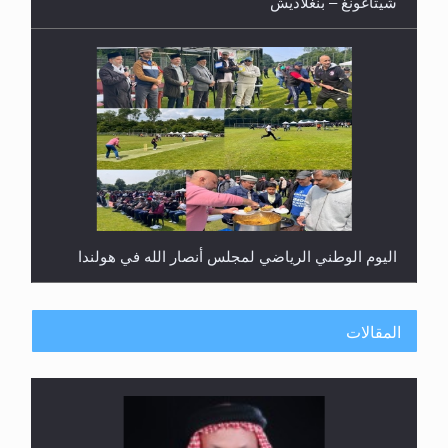
شيتاغونغ – بنغلاديش
اليوم الوطني الرياضي لمجلس أنصار الله في هولندا
المقالات