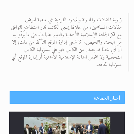
زاوية المقالات والمدونة والردود الفردية هي منصة لعرض
مقالات المساهمين. من خلالها يسعى الكاتب قدر استطاعته للتوافق
مع فكر الجماعة الإسلامية الأحمدية والتعبير عنها بناء على ما يُوفّق به
من البحث والتمحيص، كما تسعى إدارة الموقع للتأكد من ذلك؛ إلا
أن أي خطأ قد يصدر من الكاتب فهو على مسؤولية الكاتب
الشخصية ولا تتحمل الجماعة الإسلامية الأحمدية أو إدارة الموقع أي
مسؤولية تجاهه.
أخبار الجماعة