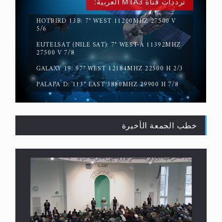
ترددات قناة MTA3 العربية:
HOTBIRD 13B: 7° WEST 11200MHZ 27500 V
5/6
EUTELSAT (NILE SAT): 7° WEST-A 11392MHZ
حقيقة المسيح الدجال
27500 V 7/8
GALAXY 19: 97° WEST 12184MHZ 22500 H 2/3
PALAPA D: 113° EAST 3880MHZ 29900 H 7/8
خطب الجمعة الأخيرة
القرآن قاضٍ وحكمٌ على السنة ومهيمنٌ عليها.. ليس
العكس