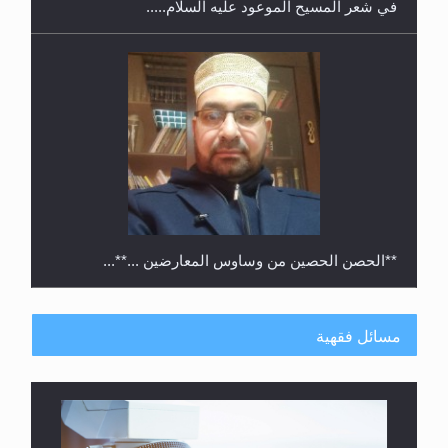
في شعر المسيح الموعود عليه السلام.....
**الحصن الحصين من وساوس المعارضين ...**...
مسائل فقهية