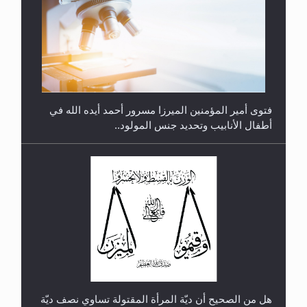
متطلَّبات التّحريك الجديد...
فتوى أمير المؤمنين الميرزا مسرور أحمد أيده الله في
أطفال الأنابيب وتحديد جنس المولود..
رأيٌ في لغة المسيح الموعود عليه السلام.. 4...
هل من الصحيح أن ديّة المرأة المقتولة تساوي نصف ديّة