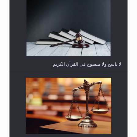
هل يُحسب حول الزكاة وفق السنة الميلادية أو الهجرية؟
لا ناسخ ولا منسوخ في القرآن الكريم
هل يجوز فتح مشروع كوافير نسائي للمحجبات وغير
المحجبات؟