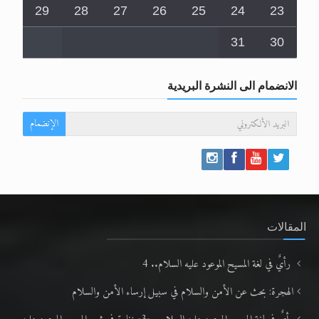
29
28
27
26
25
24
23
31
30
الانضمام الى النشرة البريدية
الإنضمام
المقالات
رأيٌ في لغة المسيح الموعود عليه السلام.. 4
الهجرة: بحث عن الأمن والسلام في سبيل إرساء الأمن والسلام