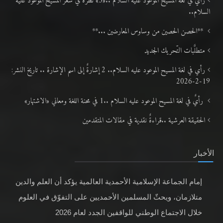
رأيٌ في لغة المسيح الموعود عليه السلام ..«3» نظرة في شعر المسيح الموعود عليه
السلام..
**الحصن الحصين من وساوس المعارضين ...**
متطلَّبات التّحريك الجديد
رأي في لغة المسيح الموعود عليه السلام.. 2 إشارةٌ إلى اسم الإشارة .. تاريخ النشر:
19-2-2026
رأيٌ في لغة المسيح الموعود عليه السلام ..1 في محنة اللغة ومعاني «الاشتهار»
الحقيقة العرشية ..قراءةٌ نقدية في مقالات المتقدمين
الأخبار
إمام الجماعة الإسلامية الأحمدية العالمية يؤكد أن العلم والدين
متلازمان، ويحثّ المسلمين الأحمديين على التفوّق في العلوم
خلال الاجتماع الوطني للواقفين الجدد لعام 2026