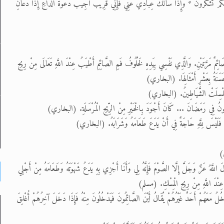
 وَلَعَلَّكُمْ تَشْكُرُونَ * وَإِذَا سَأَلَكَ عِبَادِي عَنِّي فَإِنِّي قَرِيبٌ أُجِيبُ دَعْوَةَ الدَّاعِ إِذَا دَعَانِ
 صَائِمٌ مَرَّتَيْنِ. وَالَّذِي نَفْسِي بِيَدِهِ لَخُلُوفُ فَمِ الصَّائِمِ أَطْيَبُ عِنْدَ اللَّهِ تَعَالَى مِنْ رِيحِ
ْحَسَنَةُ بِعَشْرِ أَمْثَالِهَا. (البخاري)
َّهُ عَزَّ وَجَلَّ إِلَّا الصَّوْمَ فَإِنَّهُ لِي وَأَنَا أَجْزِي بِهِ يَدَعُ شَهْوَتَهُ وَطَعَامَهُ مِنْ أَجْلِي
َبُ عِنْدَ اللَّهِ مِنْ رِيحِ الْمِسْكِ. (مسلم)
 يَدْخُلُ مَعَهُمْ أَحَدٌ غَيْرُهُمْ يُقَالُ أَيْنَ الصَّائِمُونَ فَيَدْخُلُونَ مِنْهُ فَإِذَا دَخَلَ آخِرُهُمْ أُغْلِقَ