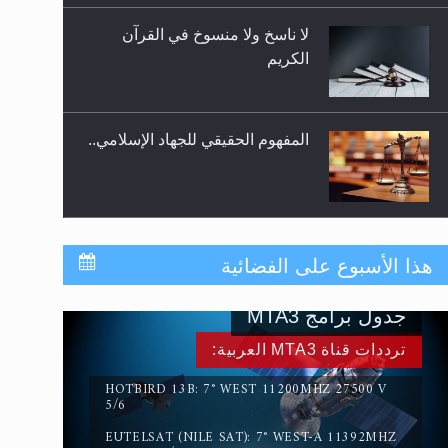
المفهوم الحقيقي للجهاد الإسلامي..
سورة التكوير تُنبئ بزمن بعثة
المسيح الموعود عليه السلام
حقيقة المسيح الدجال
هذا الأسبوع على الفضائية
جدول برامج MTA3
القرآن قاضٍ وحكمٌ على السنة
ترددات قناة MTA3 العربية:
ومهيمنٌ عليها.. ليس العكس
HOTBIRD 13B: 7° WEST 11200MHZ 27500 V
5/6
EUTELSAT (NILE SAT): 7° WEST-A 11392MHZ