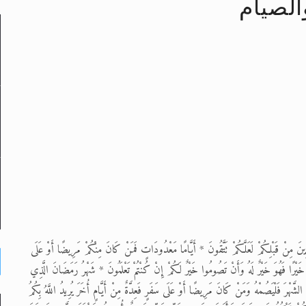
الصيام
لى حضرة امير المؤمنين أيده الله والمكتب العربي >> الم
 زكريا يطرس وأعداء الإسلام اضغط هنا >> المزيد
إسراء والمعراج >> المزيد
تم النبيين صلى الله عليه وسلم >> المزيد
نَ مِنْ قَبْلِكُمْ لَعَلَّكُمْ تَتَّقُونَ * أَيَّامًا مَعْدُودَاتٍ فَمَنْ كَانَ مِنْكُمْ مَرِيضًا أَوْ عَلَى
َعَ خَيْرًا فَهُوَ خَيْرٌ لَهُ وَأَنْ تَصُومُوا خَيْرٌ لَكُمْ إِنْ كُنْتُمْ تَعْلَمُونَ * شَهْرُ رَمَضَانَ الَّذِي
شَّهْرَ فَلْيَصُمْهُ وَمَنْ كَانَ مَرِيضًا أَوْ عَلَى سَفَرٍ فَعِدَّةٌ مِنْ أَيَّامٍ أُخَرَ يُرِيدُ اللَّهُ بِكُمُ