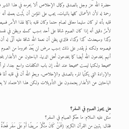
حضرة الله عز وجل بالصدق وكمال الإخلاص ألا يحرمه في هذا الشهر فل
رحمة له لأن الأعمال كلها بالنيات. يجب على المؤمن أن يُثبت بعمله أنه
قلبه بأنه لو كان سليما معافى لصام حتما وكان قلبه باكيا لهذا الأمر فسيصو
لأمرٌ دقيق أنه إذا كان الصوم شاقا على أحد بسبب كسله ويظن في نف
وكذا وسيحدث كذا وكذا، فالذي يظن أن نعمة الله شاقة عليه أنّى له أ
فيصومه ولكنه لم يقدر على ذلك بسبب مرض لن يُعَدّ محروما من الصوم في
أنهم يخدعون الله أيضا كما يخدعون أهل الدنيا. الباحثون عن الأعذار ينح
صحيحة ولكنها ليست صحيحة عند الله. إن باب التكلفات واسع جدا. لو أرا
والإرادة التي يكنّها المرء بالصدق والإخلاص. ويعلم الله أن في قلبه ألما ف
الباحثين عن الأعذار يعتمدون على التأويلات ولكن هذا الاعتماد لا يعني عند الله 
هل يجوز الصوم في السفر؟
سُئل عليه السلام: ما حكم الصيام في السفر؟
فقال: يتبين من القرآن الكريم: (فَمَنْ كَانَ مِنْكُمْ مَرِيضًا أَوْ عَلَى سَفَرٍ فَع