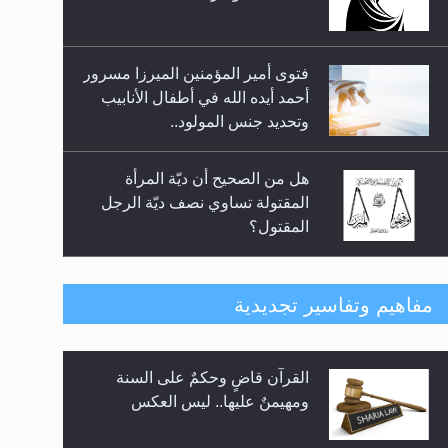
السلام.. 4...
وتحديد جنس المولود..
هل من الصحيح أن ديّة المرأة
المقتولة تساوي نصف ديّة الرجل
المقتول؟
هل تعتبر الأشفار الاصطناعية
(الرموش الاصطناعية) والأظافر
البلاستيكية وطلاء الأظافر حاجبا
للوضوء وهل يُسمح الصلاة بها؟
هل يُحسب حول الزكاة وفق السنة
مفاهيم وتفاسير تجديدية
الميلادية أو الهجرية؟
لا ناسخ ولا منسوخ في القرآن
هل يجوز فتح مشروع كوافير نسائي
الكريم
للمحجبات وغير المحجبات؟