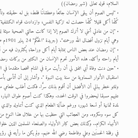
السلام، قوله تعالى (شهر رمضان))
• "ليس الصوم أن يبقى الإنسان جائعًا وعطشانًا فقط، بل لـه حقيقته وتأثير
كُلّما أكل قليلا كُلّما حصلت لـه تزكية النفس، وازدادت قواه الكشفية". (ال
• "إن من عادتي أنني لا أترك الصوم إلا إذا كانت حالتي الصحية سيئة لد
وهي أيام نزول أفضال الله ورحمته". (جريدة "الحَكَم" 24 يناير 1901م ص 5)
• "إن رمضان عند بعض الناس بمثابة أيام أكل وراحة؛ يُكثرون فيه من أ
أيام راحته وأكله. هذه الأمور تحرم الإنسان من الكثير من بركات رمضان.
• "حين دنت وفاة أبي اتفق لي أن رأيت مرة في المنام شخصا متقدما في ا
استقبال الأنوار السماوية من سنة بيت النبوة ". وأشار إلى أن أتأسى بأس
وللتو خطر ببالي أن الأفضل أن أقوم بذلك سرًّا. فكنت أطلب طعامي من
عليهم مسبقا ليحضروا في الوقت المحدد. وهكذا كنت أصوم طوال النهار، ولم
لمدة ثمانية أو تسعة شهور، ورغم ضآلة الطعام الذي كنت أتناوله والذي لم
كل سوء ومكروه. ومن العجائب التي حظيت بها من خلال هذا النوع من ا
الأنبياء الكرام.. وكذلك بعض كبار الأولياء والصلحاء المسلمين الذين خلو
في رفقة الحسنَين وعلي وفاطمة رضي الله عنهم. ولم يكن ما رأيته في رؤيا