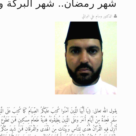
شهر رمضان.. شهر البركة و
تعميم هامّ لأفراد الجماعة >> المزيد
الدكتور وسام علي البراقي
تعميم هامّ لأفراد الجماعة >> المزيد
إعلان هامّ بخصوص الرسائل المرسلة إ
للانتقال إلى كافة الردود على القمص
اقرأ هذا الكتاب وتعرّف على حقيقة ال
عرض مصوَّر لأقوال المستشرقين في خا
يقول الله تعالى: (يَا أَيُّهَا الَّذِينَ آمَنُوا كُتِبَ عَلَيْكُمُ الصِّيَامُ كَمَا كُتِبَ عَلَى الَّذِي
سَفَرٍ فَعِدَّةٌ مِنْ أَيَّامٍ أُخَرَ وَعَلَى الَّذِينَ يُطِيقُونَهُ فِدْيَةٌ طَعَامُ مِسْكِينٍ فَمَنْ تَطَوّ
أُنْزِلَ فِيهِ الْقُرْآنُ هُدًى لِلنَّاسِ وَبَيِّنَاتٍ مِنَ الْهُدَى وَالْفُرْقَانِ فَمَنْ شَهِدَ مِنْكُمُ ال