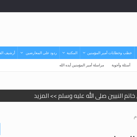
خطب وخطابات أمير المؤمنين
المكتبة
ردود على المعارضين
أرشيف الفي
أسئلة وأجوبة
مراسلة أمير المؤمنين أيده الله
د
حى وأحكامه >> المزيد
م
حى وأحكامه >> المزيد
د