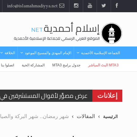
info@islamahmadiyya.net
إسلام أحمدية
.NET
الموقع العربي الرسمي للجماعة الإسلامية الأحمدية
الجماعة الإسلامية الأحمدية
الإمام المهدي والمسيح الموعود
الخلافة
MTA3 البث المباشر
جدول برامج MTA3
المشاركة الحية
اتصلوا بنا
الحجّ.. دلالات، حِكم، وأهداف >> المزي
إعلانات
اقرأ هذا المقال في أهمية عيد الأض
المقالات
شهر رمضان.. شهر البركة والصيا
الرئيسية
اقرأ هذا المقال في أهمية عيد الأض
الحجّ.. دلالات، حِكم، وأهداف >> المزي