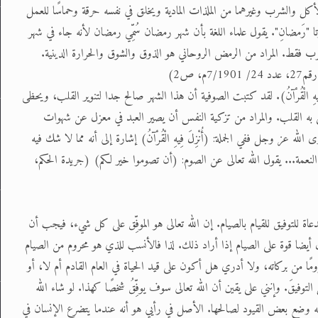
ل والشرب وغيرهما من الملذات المادية ويخلق في نفسه حرقة وحماسًا للعمل
ا "رَمضانِ". يقول علماء اللغة بأن شهر رمضان سُمِّي رمضان لأنه جاء في شهر
قط. المراد من الرمض الروحاني هو الذوق والشوق والحرارة الدينية.
ِيهِ الْقُرْآنُ). لقد كتبت الصوفية أن هذا الشهر صالح جدا لتنوير القلب، ويحظى
ي به القلب. والمراد من تزكية النفس أن يصير العبد في معزل عن شهوات
عز وجل ففي الجملة: (أُنْزِلَ فِيهِ الْقُرْآنُ) إشارة إلى أنه مما لا شك فيه
عمة... يقول الله تعالى عن الصوم: (أن تصوموا خير لكم) (جريدة الحكم،
اة للتوفيق للقيام بالصيام. إن الله تعالى هو الموفِّق على كل شيء، فيجب أن
أيضا قوة على الصيام إذا أراد ذلك. لذا فالأنسب للذي هو محروم من الصيام
رومًا من بركاته، ولا أدري هل أكون على قيد الحياة في العام القادم أم لا، أو
توفيقَ. وإنني على يقين أن الله تعالى سوف يوفِّقُ شخصًا كهذا. لو شاء الله
نه وضع بعض القيود لصالحها. الأصل في رأيي هو أنه عندما يتضرع الإنسان في