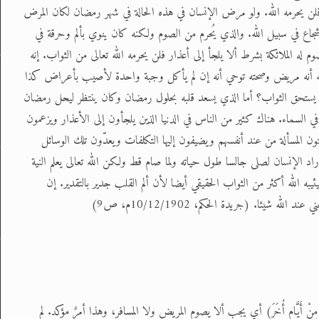
ن يحرمه الله. ولو مرض الإنسان في هذه الحالة في شهر رمضان لكان المرض
 شجاع في سبيل الله. والذي يُحرم من الصوم ولكنه كان ينوي بألم وحرقة في
م له الملائكة بشرط ألا يلجأ إلى أعذار فلن يحرمه الله تعالى من الثواب. إنه
سه أنه مريض وصحته توحي أنه إن لم يأكل وجبة واحدة لأصيب بأعراض كذا
ن يستحق الثواب؟ أما الذي يسعد قلبه بحلول رمضان وكان ينتظر ليحل رمضان
 السماء. هناك كثير من الناس في الدنيا الذين يلجأون إلى الأعذار ويزعمون
تون المسألة من عند أنفسهم ويضيفون إليها التكلفات ويعدّون تلك الوسائل
د الإنسان لصلى جالسا طول حياته ولما صام قط ولكن الله تعالى يعلم النية
يثيبه الله أكثر من الثواب الحقيقي أيضا لأن ألم القلب جدير بالتقدير. إن
شيئا. (جريدة الحكم، 10/12/1902م، ص9)
ِدَّةٌ مِنْ أَيَّامٍ أُخَرَ) أي يجب ألا يصوم المريض ولا المسافر، وهذا أمرٌ مؤكد. لم