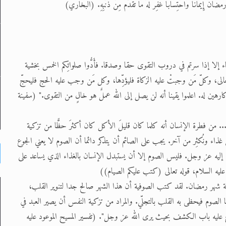
ماء إلا إذا سرتم في دروب التقوى حقا وصدقا. فأَدُّوا صلواتِكم الخمس بخشية
عالى، وكلّ مَن وجبتْ عليه الزكاة فليؤدِّها، وكل مَن وجب عليه الحج فليحجّ
ين له. اعلموا يقينا أنه لن يصل إلى الله عملٌ هو خالٍ من التقوى." (سفينة
. من فطرة الإنسان أنه كلما كان قليلَ الأكل كان أكثرَ حظًّا من تزكية
ذاء ونُكثِر من آخر. يجب على الصائم أن يتذكر دائما أن الصوم لا يعني الجوع
اع إليه عز وجل. فليس الصوم إلا أن يستبدل الإنسان بالغذاء الذي يساعد على
عليه السلام، قوله تعالى (كتب عليكم الصيام))
ة شهر رمضان. لقد كتب الصوفية أن هذا الشهر صالح جدا لتنوير القلب،
لصوم فيحظى به القلب بالتجلّي. والمراد من تزكية النفس أن يصير العبد في
 عليه باب الكشف بحيث يرى الله عز وجل". (تفسير المسيح الموعود عليه