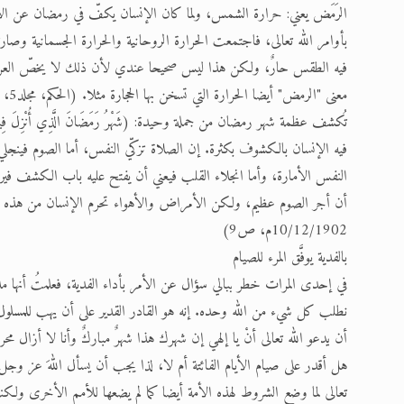
الرَمَض يعني: حرارة الشمس، ولما كان الإنسان يكفّ في رمضان عن الأك
بأوامر الله تعالى، فاجتمعت الحرارة الروحانية والحرارة الجسمانية وصارت
فيه الطقس حارٌ، ولكن هذا ليس صحيحا عندي لأن ذلك لا يخصّ العرب ف
معنى "الرمض" أيضا الحرارة التي تسخن بها الحجارة مثلا. (الحكم، مجلد5، رقم27، عدد 24/ 7/1901م، ص2)
تُكشف عظمة شهر رمضان من جملة وحيدة: (شَهْرُ رَمَضَانَ الَّذِي أُنْزِلَ ف
فيه الإنسان بالكشوف بكثرة. إن الصلاة تزكّي النفس، أما الصوم فينجل
النفس الأمارة، وأما انجلاء القلب فيعني أن يفتح عليه باب الكشف فيرى الله 
أن أجر الصوم عظيم، ولكن الأمراض والأهواء تحرم الإنسان من هذه الن
10/12/1902م، ص9)
بالفدية يوفَّق المرء للصيام
في إحدى المرات خطر ببالي سؤال عن الأمر بأداء الفدية، فعلمتُ أنها مدع
نطلب كل شيء من الله وحده. إنه هو القادر القدير على أن يهب للمسلول 
أن يدعو الله تعالى أنْ يا إلهي إن شهرك هذا شهرٌ مباركٌ وأنا لا أزال مح
هل أقدر على صيام الأيام الفائتة أم لا، لذا يجب أن يسأل اللهَ عز وجل ال
تعالى لما وضع الشروط لهذه الأمة أيضا كما لم يضعها للأمم الأخرى ولك