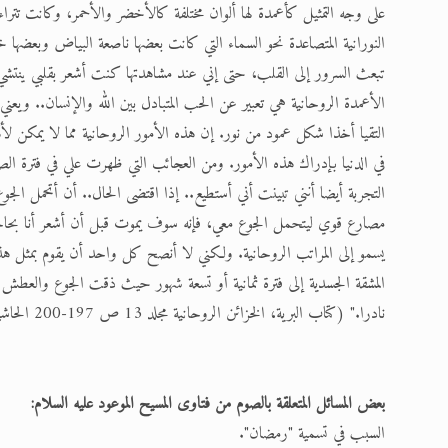
على وجه التمثيل كأعمدة لها ألوان مختلفة كالأخضر والأحمر، وكانت تترا
النورانية المتصاعدة نحو السماء التي كانت بعضها ناصعة البياض وبعض
تبعث السرور إلى القلب، حتى إني عند مشاهدتها كنت أشعر بقلبي ينتشي
الأعمدة الروحانية هي تعبير عن الحب المتبادل بين الله والإنسان.. ويع
التقيا أخذا شكل عمود من نور. إن هذه الأمور الروحانية مما لا يمكن لأهل
في الدنيا بإدراك هذه الأمور. ومن العجائب التي ظهرت علي في فترة
التجربة أيضا أنني تبينت أني أستطيع.. إذا اقتضى الحال.. أن أتحمل الجو
مصارع قوي ليتحمل الجوع معي، فإنه سوف يموت قبل أن أشعر أنا بحاجة إل
يسمو إلى المراتب الروحانية. ولكني لا أنصح كل واحد أن يقوم بمثل هذا الص
المشقة الجسدية إلى فترة ثمانية أو تسعة شهور حيث ذقت الجوع والعطش إل
نادرا." (كتاب البرية، الخزائن الروحانية مجلد 13 ص 197-200 الحاشية)
بعض المسائل المتعلقة بالصوم من فتاوى المسيح الموعود عليه السلام:
السبب في تسمية "رمضان".