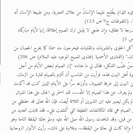
ه اللذانِ يطّلِع عليهما الإنسانُ من خلال التجربة. ومن طبيعة الإنسان أنه
ملفوظات ج9 ص 123)
رجة لا تطاق، وإن طبعي لا يقبل ترك الصوم إطلاقا. إنها لأيام مباركة،
كل الحلوى والمشويات والمقليات فيخرجون منه سمانا كما يخرج الحصان من
" (الفتاوى الأحمدية (فتاوى المسيح الموعود عليه السلام) ص 206)
لسنّ طيّب الشكل، فقال لي ما مفاده: "إن الصيام لبعض الأيام من أجل
وة أهل البيت هذه. فرأيت من المناسب أن ألتزم بالصيام لفترة من الزمان.
 البيت إلى غرفة الضيوف وأوزعه سرًّا على الأيتام الذين كنت قد أكدت
 يعرف عن هذا الصيام إلا الله..... لقد استمر بي الحال على هذا المنوال
 يكن ليصبر عليه ابن الشهرين أو الثلاثة أيضا.. فإن الله تعالى قد حفظني من
لصيام هي تلك المكاشفات اللطيفة التي كُشفت علي.. فقد قابلت العديد من
ا من قبل. وقد شاهدت رسول الله صلى الله عليه وسلم بحالة اليقظة التامة وهو
 وإنما كانت في حالة من اليقظة... وعلاوة على ذلك.. رأيت الأنوار الروحانية