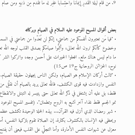
9. مَنْ قَامَ لَيْلَةَ الْقَدْرِ إِيمَانًا وَاحْتِسَابًا غُفِرَ لَهُ مَا تَقَدَّمَ مِنْ ذَنْبِهِ وَمَنْ صَامَ رَمَضَانَ إِيمَانًا وَاحْتِسَابًا غُفِرَ لَهُ مَا تَقَدَّمَ مِنْ ذَنْبِهِ. (البخاري)
بعض أقوال المسيح الموعود عليه السلام في الصيام وبركاته
• "فيا مَن تعتبرون أنفسكم من جماعتي، إنكم لن تُعَدّوا من جماعتي في الس
وخضوع كأنكم ترون الله تعالى، وأتِمُّوا صيامكم بصدق القلب لوجه الله ت
ما دام ليس هناك مانع. افعلوا الخيرات على أحسن وجه، واتركوا الشر كاره
نوح، الخزائن الروحانية ج19 ص15)
• "ثالث أركان الإسلام هو الصيام، ولكن الناس يجهلون حقيقة الصيام...
النفس وازدادت فيه قوى الكشف. فالله تعالى يريد بالصيام أن نقلِّل من غ
فقط، بل عليه أن يشتغل في ذكر الله تعالى حتى يتيسر له التبتل والانقط
نمو الجسم فقط غذاء آخر تشبع به الروح وتطمئن". (تفسير المسيح الموعود 
• شهر رمضان الذي أنزل فيه القرآن... بهذه الجملة الوحيدة تكشف عظم
ويحظى فيه الإنسان بالكشوف بكثرة. إن الصلاة تقوم بتزكية النفس، أما ا
معزل عن شهوات النفس الأمارة، وأما التجلّي على القلب فيعنى أن يفتح