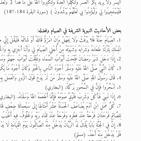
الْيُسْرَ وَلَا يُرِيدُ بِكُمُ الْعُسْرَ وَلِتُكْمِلُوا الْعِدَّةَ وَلِتُكَبِّرُوا اللَّهَ عَلَى مَا هَدَاكُمْ
فَلْيَسْتَجِيبُوا لِي وَلْيُؤْمِنُوا بِي لَعَلَّهُمْ يَرْشُدُونَ ) (سورة البقرة 184-187)
بعض الأحاديث النبوية الشريفة في الصيام وفضله:
1. الصِّيَامُ جُنَّةٌ فَلَا يَرْفُثْ وَلَا يَجْهَلْ وَإِنْ امْرُؤٌ قَاتَلَهُ أَوْ شَاتَمَهُ فَلْيَقُلْ إِنِّي
الْمِسْكِ يَتْرُكُ طَعَامَهُ وَشَرَابَهُ وَشَهْوَتَهُ مِنْ أَجْلِي الصِّيَامُ لِي وَأَنَا أَجْزِي بِهِ وَال
2. إِذَا دَخَلَ شَهْرُ رَمَضَانَ فُتِّحَتْ أَبْوَابُ السَّمَاءِ وَغُلِّقَتْ أَبْوَابُ جَهَنَّمَ وَسُلْسِلَتْ الشَّيَاطِينُ. (البخاري)
3. كَانَ النَّبِيُّ صَلَّى اللَّهُ عَلَيْهِ وَسَلَّمَ أَجْوَدَ النَّاسِ بِالْخَيْرِ وَكَانَ أَجْوَدُ مَا يَكُونُ فِي رَمَضَانَ ... كَانَ أَجْوَدَ بِالْخَيْرِ مِنْ الرِّيحِ الْمُرْسَلَةِ. (البخاري)
4. قَالَ رَسُولُ اللَّهِ صَلَّى اللَّهُ عَلَيْهِ وَسَلَّمَ مَنْ لَمْ يَدَعْ قَوْلَ الزُّورِ وَالْعَمَلَ بِهِ فَلَيْسَ لِلَّهِ حَاجَةٌ فِي أَنْ يَدَعَ طَعَامَهُ وَشَرَابَهُ. (البخاري)
5. تَسَحَّرُوا فَإِنَّ فِي السَّحُورِ بَرَكَةً. (البخاري)
6. إِذَا نَسِيَ فَأَكَلَ وَشَرِبَ فَلْيُتِمَّ صَوْمَهُ فَإِنَّمَا أَطْعَمَهُ اللَّهُ وَسَقَاهُ. (البخاري)
7. كُلُّ عَمَلِ ابْنِ آدَمَ يُضَاعَفُ الْحَسَنَةُ عَشْرُ أَمْثَالِهَا إِلَى سَبْعمِائَة ضِعْفٍ قَالَ الل
لِلصَّائِمِ فَرْحَتَانِ فَرْحَةٌ عِنْدَ فِطْرِهِ وَفَرْحَةٌ عِنْدَ لِقَاءِ رَبِّهِ وَلَخُلُوفُ فِيهِ أَطْي
8. إِنَّ فِي الْجَنَّةِ بَابًا يُقَالُ لَهُ الرَّيَّانُ يَدْخُلُ مِنْهُ الصَّائِمُونَ يَوْمَ الْقِيَامَةِ لَا
فَلَمْ يَدْخُلْ مِنْهُ أَحَدٌ. (مسلم)