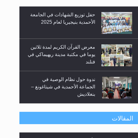
معرض القرآن الكريم لمدة ثلاثين
يوما في مكتبة مدينة ريهيماكي في
فنلند
زيد
ندوة حول نظام الوصية في
الجماعة الأحمدية في شيتاغونغ –
بنغلاديش
اليوم الوطني الرياضي لمجلس
أنصار الله في هولندا
إتمام حفظ القرآن الكريم لثلاثة
المقالات
طلاب من مدرسة الحفظ في غانا