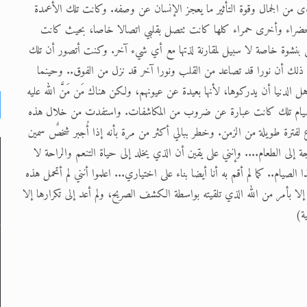
ءى من الجمال وقوة التأثير ما يعجز الإنسان عن وصفه. وكانت تلك الأعمدة
ها خضراء وأخرى حمراء كلها كانت تتصل بقلبي اتصالا خاصا، بحيث كانت
 بنشوة خاصة لا سبيل لمقارنة لذتها مع أي شيء آخر. وكنت أتصور أن تلك
ني ذلك أن نورا قد تصاعد من القلب ونورا آخر قد نزل من الفوق.. وحينما
 الدنيا أن يدركوها، لأنها بعيدة عن عيونهم، ولكن هناك مَن مَنَّ الله عليه
 الصيام تلك كانت عبارة عن ضروب من المكاشفات. واستفدت من خلال هذه
ع لفترة طويلة من الزمن. وخطر ببالي أكثر من مرة بأنه إذا أُجبر شخصٌ سمين
ى الطعام.... وإنني على يقين أن الذي يخلد إلى حياة التنعم والراحة لا
يام.. كما لم أقم به أنا أيضا بناء على اختياري... اعلموا أنني لم أتحمل هذه
ا بأمر من الله الذي تلقيته بواسطة الكشف الصريح، ولم أعد إلى تكرارها إلا