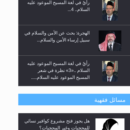
الهجرة: بحث عن الأمن والسلام في
حفل توزيع الشهادات في الجامعة
سبيل إرساء الأمن والسلام...
الأحمدية بنيجيريا لعام 2025
رأيٌ في لغة المسيح الموعود عليه
السلام ..«3» نظرة في شعر
المسيح الموعود عليه السلام.....
**الحصن الحصين من وساوس
المعارضين ...**...
متطلَّبات التّحريك الجديد...
مسائل فقهية
فتوى أمير المؤمنين الميرزا مسرور
رأيٌ في لغة المسيح الموعود عليه
أحمد أيده الله في أطفال الأنابيب