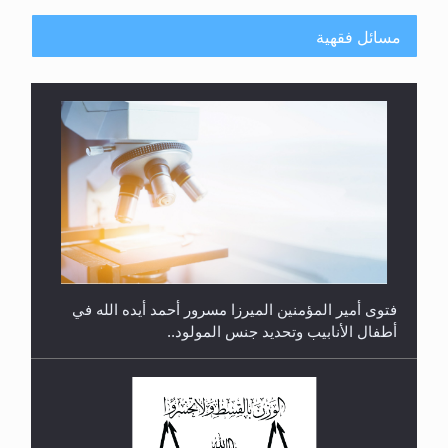
مسائل فقهية
متطلَّبات التّحريك الجديد...
فتوى أمير المؤمنين الميرزا مسرور أحمد أيده الله في
أطفال الأنابيب وتحديد جنس المولود..
رأيٌ في لغة المسيح الموعود عليه السلام.. 4...