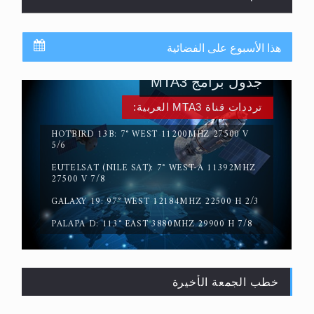
هذا الأسبوع على الفضائية
جدول برامج MTA3
ترددات قناة MTA3 العربية:
HOTBIRD 13B: 7° WEST 11200MHZ 27500 V
5/6
حقيقة المسيح الدجال
EUTELSAT (NILE SAT): 7° WEST-A 11392MHZ
27500 V 7/8
GALAXY 19: 97° WEST 12184MHZ 22500 H 2/3
PALAPA D: 113° EAST 3880MHZ 29900 H 7/8
خطب الجمعة الأخيرة