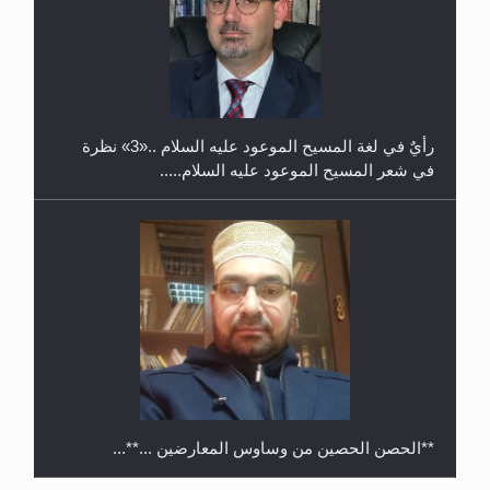
حفل توزيع الشهادات في الجامعة الأحمدية بنيجيريا لعام
2025
رأيٌ في لغة المسيح الموعود عليه السلام ..«3» نظرة
في شعر المسيح الموعود عليه السلام.....
**الحصن الحصين من وساوس المعارضين ...**...