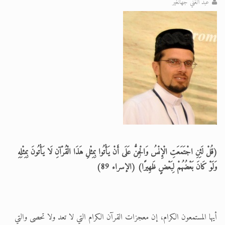
عبد الغني جهانغير
الحجّ.. دلالات، حِكم، وأهداف >> المزيد
اقرأ هذا المقال في أهمية عيد الأضحى و
(قُلْ لَئِنِ اجْتَمَعَتِ الْإِنْسُ وَالْجِنُّ عَلَى أَنْ يَأْتُوا بِمِثْلِ هَذَا الْقُرْآنِ لَا يَأْتُونَ بِمِثْلِهِ
وَلَوْ كَانَ بَعْضُهُمْ لِبَعْضٍ ظَهِيرًا) (الإسراء 89)
أيها المستمعون الكرام، إن معجزات القرآن الكرام التي لا تعد ولا تحصى والتي تظهر باستمرار، يستحيل أن ذكرها كلها في خطاب واحد بل في مئات الآلاف من الخطب. قبل إلقاء نظرة على معجزات القرآن الكريم أرى لزامًا أن أبين أن نزول القرآن الكريم في حد ذاته كان إعجازا. يقول المسيح الموعود عليه الصلاة والسلام وهو يبين هذه المعجزة ويذكر الظروف التي نزل فيه القرآن الكريم والإنسان الذي نزل عليه: كل ما ذُكر في القرآن الكريم من حقائق علوم الدين العميقة ودقائق علوم العقائد، وبراهين المبادئ الحقة القاطعة وغيرها من الأسرار والمعارف، كلها هي من النوع الذي تعجز القوى البشرية عن اكتشافها بصورتها الشاملة، وليس لعقل عاقل أن يسبق إلى كشفها من تلقاء نفسه، لأنه قد ثبت بإلقاء نظرة استقرائية على الأزمنة الخالية أنه ما خلا حكيم أو فيلسوف كشف هذه العلوم والمعارف. والأكثر غرابة في هذا المقام هو أن تلك العلوم والمعارف قد أُعطيها أُمِيٌّ لم يعرف القراءة ولا الكتابة مطلقا، ولم ير في حياته كُتّابا، ولم يقرأ حرفا واحدا في كتاب، ولم تتيسر له صحبة أحد من أصحاب العلم أو الحكماء، بل مكث مع البدو المتوحشين عمرا. فقد وُلد فيهم وتربّى بين ظهرانيهم وخالطهم. وإن كون النبي r أميًّا غير قارئ أمرٌ بديهي تماما لا يجهله مؤرخ من مؤرخي الإسلام. (البراهين الأحمدية، ص561-563) إن القرآن الكريم هو الكتاب المقدس الذي يحتوي على الحقائق والمعارف التي لا يمكن أن يباريه فيها أي كتاب في العالم. إن من معجزات القرآن الكريم أن لا أحد قدر على الإتيان بمثله. لقد كتب المسيح الموعود عليه الصلاة والسلام بهذا الشأن وقال: إن القرآن الكريم يبين ميزاته وكمالاته بنفسه، ويدّعي أنه عديم النظير مقابل المخلوقات كلها، ويعلن بأعلى صوته: هل من معارض؟ إن دقائقه وحقائقه ليست واحدة أو اثنتين حتى يشك فيها جاهل، بل هي متدفقة كبحر زخار، وحيثما تُلقون نظرة ترونها متلألئة كنجوم السماء. ليست هناك حقيقة فاتتْه، وليست هناك حكمة لم يحط بها بيانُه، وليس هناك نور لا يُنال باتّباعه. وإن هذه الأمور ليست بلا إثبات، وليس كلاما يتفوه به المرء باللسان فحسب، بل هي حقيقة متحققة وبديهية الثبوت وظلت منيرة منذ 1300 عاما على التوالي. ولقد كتبتُ هذه الحقيقة في كتابي بإسهاب، وقد بيّنتُ دقائق القرآن الكريم ومعارفه بما فيه الكفاية لإقناع كل طالب صادق وطَمْأَنَتِه بدقائق تتدفق كبحر عظيم. وأنّى لأحد الآن أن يحطّ بهرائه وهذيانه من شأن هذا النور العظيم ؟ أما إذا انتابت قلبَ أحد شبهةُ أن جميع هذه الدقائق والمعارف والحقائق والخواص التي أُثبت وجودها في القرآن الكريم يمكن استخراجها من كتاب آخر أيضا، فإن الطريق السديد للمناظرة هو أن يقدِّم دقائقَ ذلك الكتاب ومعارفه وخواصه مستوفيًا الشروط المذكورة من قبلُ. وكما يحتوي هذا الكلامُ المقدس على ردّ المعتقدات الباطلة ويُثبت كل اعتقاد صحيح بأدلة عقلية، وكما ذُكرت المعارف والحقائق الإلهية في هذه الصحف المقدسة، وكما توجد فيها الخواص العجيبة والتأثيرات الغريبة لتنوير القلوب كما أثبتناها في هذا الكتاب؛ فيجب على المعارض أن يُخرجها كلّها من كتابه على غرار ذلك. (البراهين الأحمدية، ص562-567) وقال المسيح الموعود عليه الصلاة والسلام عن كون حقائق القرآن ودقائقه غير محدودة، وانكشاف معارفه المتجدد في كل عصر: ليكن معلوما أن إعجاز القرآن الواضح والبيِّن على كل قوم وكافة أصحاب اللغات، والذي بتقديمه يمكننا أن نُفحم كل شخص ونُدينه ونُسكته سواء أكان هنديا أو فارسيا أو أوروبيا أو أميركيًا أو من أي بلد آخر، هو معارفه وحقائقه وعلومه الحكيمة اللامحدودة التي تُكشف بحسب حاجة كل عصر، وهي مستعدة كجنود مدَجّجين لمواجهة الأفكار المتجددة في كل زمن. ولو كان القرآن محدودا من حيث حقائقه ودقائقه لما عُدّ معجزة تامة قط. البلاغة والفصاحة وحدها ليست بالأمر الذي يمكن أن يدرك كلُ مثقف وغير مثقف وجه إعجازها، إنما الإعجاز المبين هو أنه يضم في طياته معارف ودقائق غير محدودة. والذي لا يعترف بهذا الإعجاز القرآني فهو محروم تماما من علم القرآن الكريم. ومن لم يؤمن بذلك الإعجاز فوالله ما قدر القرآن حقّ قدره، وما عرف الله حقّ معرفته، وما وقّر الرسول حق توقيره. يا عباد الله، اعلموا يقينا أن إعجاز القرآن الكريم من حيث المعارف والحقائق غير المحدودة إعجاز كامل قد عمل في كل عصر أكثر من عمل السيف. وفيه ردٌّ كامل ودفاع كامل وحجة كاملة على ما يأتي به كل عصر من الشبهات نتيجة ظروفه المتجددة، أو ما يدّعيه من المعارف السامية. لا يسع أحدا سواء أكان من أتباع طائفة الـ "براهمو" أو البوذية أو الآريا أو فيلسوفا من طراز آخر، أن يستخرج حقائق ربانية لم توجد في القرآن الكريم مسبقا. إن عجائب القرآن الكريم لن تنتهي أبدا. كما لم تقتصر عجائب صحيفة الفطرة وغرائبها على زمن خلا، بل تتجدد دائما، وكذلك الحال بالنسبة إلى هذه الصحف المطهرة، وذلك ليتحقق الانسجام التام بين قول الله تعالى وفعله. ولقد كتبت من قبل أن عجائب القرآن الكريم ظلتْ تُكشَف عليّ في معظم الأحيان بواسطة الإلهام باستمرار، ومعظمها مما ليس له أيّ أثر في كتب التفسير. فمثلا كُشف عليّ أن المدة التي مضت منذ خلق آدم إلى النبي r قد ذُكرت كلها في الحساب العددي لسورة العصر بحساب الجمَّل، وهي4740 عاما حسب التقويم القمري. قولوا الآن بالله عليكم، في أيّ تفسير ذُكرت هذه الدقائق القرآنية التي هي أبرز إعجاز للقرآن الكريم؟ كذلك فتح الله عليّ نقطة أخرى من المعارف القرآنية أن المراد من: ]إِنَّا أَنْزَلْنَاهُ فِي لَيْلَةِ الْقَدْرِ[ ليس فقط أنها ليلة مباركة نزل فيها القرآن، بل إلى جانب هذا المعنى - الذي هو صحيح طبعا - هناك معانٍ أخرى في باطن هذه الآية، وقد بيّنتها في كتيب "فتح الإسلام". قولوا الآن، في أيّ تفسير وردت هذه المعارف الحقة؟ وتذكّروا أيضا أنه إذا كان إلى جانب أحد معاني القرآن الكريم معنى آخر أيضا فلا يحدث تناقُض، ولا يحدث في هدي القرآن الكريم نقص، بل كان نورًا إضافيًا ينضم إلى نورٍ موجود سابقًا ويُري نور عظمة الفرقان بصورة أجلى من ذي قبل - مع أن الزمن يثير بطبيعة الحال أفكارا متجددة وغير محدودة بسبب تقلبات الدهر غير المحدودة - فظهوره بأسلوب جديد وإظهاره علوما متجددة دائما للعيان وإراءته المحدَثات والأمور البديعة، لهو أمر محتوم. إذا لم يتدارك الكتاب الذي يدّعي كونه خاتَم الكتب تقلبات الدهر بما يناسب مقتضى الحال، فلا يمكن اعتباره خاتَم الكتب على الإطلاق. أما إذا وُجد في ذلك الكتاب أسباب مكنونة ضرورية لتدارك كل حالة من حالات الزمن، فلا بد لنا من التسليم أن القرآن الكريم يحوي معارف غير محدودة دون أدنى شك، ويتكفّل حاجات كل زمن بصورة كاملة. وليكن معلوما أيضا أنه قد جرت سنة الله مع كل ملهَم كامل أن تنكشف عليه دائمًا عجائب القرآن المكنونة. بل في كثير من الأحيان تُلقى على قلب الملهَم آية قرآنية إلهاما، ويراد منها معنى آخر بصرفها عن المعنى الحقيقي، كما يقول المرحوم المولوي عبد الله الغزنوي في إحدى رسائله: أُلهم إليّ ذات مرة: "قلنا يا نار كوني بردا وسلاما" ولكني لم أفهم معناها، ثم أُلهمتُ: "قلنا يا صبر كوني بردا وسلاما"، ففهمت أن المراد من النار هنا هو الصبر. (إزالة الأوهام، ص255-262) لقد بين المسيح الموعود عليه الصلاة والسلام أربعة أنواع لمعجزات القرآن الكريم فقال: للمعجزات والخوارق القرآنية أربعة أقسام، (1) معجزات عقلية (2) معجزات علمية (3) معجزات البركات الروحانية (4) معجزات التصرفات الخارجية. فالمعجزات من الرقم 1-2-3 من الخواص الذاتية للقرآن الكريم وهي عظيمة جدا وبدهي الثبوت، بحيث يستطيع أن يكتشفها كل إنسان في عصر متجددة مثل حادث رآه بأم عينه، أما المعجزات من الرقم 4 أي التصرفات الخارجية فهي الخوارق الخارجية التي لا علاقة ذاتية لها بالقرآن الكريم، ومنها معجزة انشقاق القمر، فالميزة الأصلية للقرآن الكريم وجماله وحسنه يرتبط بأنواع ثلاثة من المعجزات، بل الآية العظمى لكل كلام إلهي أن يتضمن شيئا من المعجزات من هذه الأنواع الثلاثة، أما القرآن الكريم فتوجد فيه المعجزات من كل هذه الأنواع الثلاثة على أعلى وأكمل وأتم وجه، ويقدمها القرآن الكريم مرارا إثباتا على كونه منقطع النظير والمثال، كما يقول: ]قُلْ لَئِنِ اجْتَمَعَتِ الْإِنْسُ وَالْجِنُّ عَلَى أَنْ يَأْتُوا بِمِثْلِ هَذَا الْقُرْآَنِ لَا يَأْتُونَ بِمِثْلِهِ وَلَوْ كَانَ بَعْضُهُمْ لِبَعْضٍ ظَهِيرًا[ (الإسراء 89) ..(أي جميع المخلوقات). ثم يقول: ]مَا فَرَّطْنَا فِي الْكِتَابِ مِنْ شَيْءٍ[ (الأنعام 39) (أي لم تبق أي حقيقية دينية خارج هذا الكتاب (القرآن الكريم) بل هو يحتوي على جميع الحقائق والمعارف) ثم يقول في آية أخرى ]وَنَزَّلْنَا عَلَيْكَ الْكِتَابَ تِبْيَانًا لِكُلِّ شَيْءٍ[ (النحل: 90) (أي نزلنا هذا الكتاب (القرآن الكريم) المشتمل على جميع العلوم الضرورية. ثم يقول ]يَتْلُو صُحُفًا مُطَهَّرَةً * فِيهَا كُتُبٌ قَيِّمَةٌ[ (البينة 3-4) أي هذا القرآن الكريم أوراقا مقدسة تشمل مغزى جميع الكتب السماوية ولبها. ثم يقول: ]وَإِنْ كُنْتُمْ فِي رَيْبٍ مِمَّا نَزَّلْنَا عَلَى عَبْدِنَا فَأْتُوا بِسُورَةٍ مِنْ مِثْلِهِ .... فَإِنْ لَمْ تَفْعَلُوا وَلَنْ تَفْعَلُوا فَاتَّقُوا النَّارَ الَّتِي وَقُودُهَا النَّاسُ وَالْحِجَارَةُ أُعِدَّتْ لِلْكَافِرِينَ[ (البقرة 24-25) .. أي إذا كنتم لا تعدونه كلام الله وتظنون أن الإنسان قادر على الإتيان بمثل هذا الكلام فاصنعوا أنتم أيضا سورة تشتمل على الكمالات الظاهرية والباطنية مثله، ... الحجارة (الأوثان) ... أي الأصنام والمشركون والعصاة هم يتسببون في اتقاد هذه النار، فلو لم يكن في الدنيا عبادة الأوثان والشرك والإلحاد والمعصية لما اشتعلت تلك النار، فكأن هذه الأشياء حصرا وقودها وتتسبب في اشتعالها. ثم قال في موضع آخر ]لَوْ أَنْزَلْنَا هَذَا الْقُرْآَنَ عَلَى جَبَلٍ لَرَأَيْتَهُ خَاشِعًا مُتَصَدِّعًا مِنْ خَشْيَةِ اللَّهِ وَتِلْكَ الْأَمْثَالُ نَضْرِبُهَا لِلنَّاسِ لَعَلَّهُمْ يَتَفَكَّرُونَ[ (الحشر 22)، ... لكي يتفكر الناس لاكتشاف عظمة الكلام الإلهي. فهذا ذكْر الكمالات الإعجازية التي توجد في أوراقها الغالية، إلا أن إعجاز التصرفات الخارجية أيضا توجد في القرآن الكريم بكثرة، فإن هذا النوع من المعجزات بمثابة الحلي لجمال القرآن الكريم التي يُحلَّى بها الجميلون، والظاهر أن النفوس ليست بحاجة إلى جمال الحلي، وإن كانت تزيد الجمال لمعانا وتألقا. وليكن معلوما هنا أن معجزات التصرفات الخارجية قد وردت في القرآن الكريم على عدة أنواع. وكذلك قد ذكرت في القرآن الكريم أنواع عديدة لتأييد الله العجيب والتصرفات الإلهية (التي هي خارقة العادة)، وملخصها أنه كيف أن الله بعث نبيه مسكينا وفقيرا ويتيما ووحيدا وعديم الحيلة ثم جعله في مدة قصيرة جدا تقل عن 30 عاما منتصرا على عالم ووهب له الغالبة على أمبراطور القسطنطينة وملوك ديار الشام ومصر والبلاد بين دجلة وفرات وغيرها، وفي هذه المدة القصيرة مدّ سلسلة هذه الفتوح من شبه الجزيرة العربية إلى نهر جيحون وتنبأ باعتناق هذه البلاد الإسلامَ سلفا في القرآن الكريم. فحين ألقى كبار المثقفين الأفاضل الإنجليز النظر على الفتوح العجيبة والغريبة في حالة انعدام الوسائل هذه شهدوا هم أيضا على أنه لا يوجد أي نظير في تاريخ العالم لسرعة انتشار السلطنة الإسلامية والإسلام في العالم، والواضح أن الذي لا يوجد له نظير يسمى بتعبير آخر المعجزة أيضا، باختصار قد ورد في القرآن الكريم ذكر التصرفات الخارجية أيضا في آيات عدة بصفتها خارقة العادة، بل إذا رأيتم بعيون باصرة فكل عبارة من هذا الكلام المقدس تذكر بملء صوتها التأييدات الإلهية. (كحل لعيون الآريا، ص60-67) إن العاملين بتعاليم القرآن الكريم يعطون نعمة أن يروا بأم أعينهم المعجزات المدهشة من التأييدات الإلهية والتصرفات الربانية، وإن تاريخ الإسلام كله شاهد على آلاف المسلين الصالحين الأولياء الذين طهروا نفوسهم ببركات القرآن الكريم قد أرأوا في كل عصر معجزات قبولية أدعيتهم، مما يملأ القلوب بنور الإيمان. وهذه الأحداث كثيرة لا تعد ولا