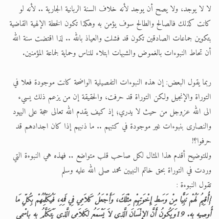
لا لا يوجد، ولا يصح أن يوجد لأنه خلاف السنة الربانية الجارية .. لأنه لو
كانت كذلك فالصالح والطالح سوف يؤمن به وهكذا تكون الخطة الإلهية القاضية
بتكوين جماعات الصادقين تكون قد فشلت والعياذ بالله .. لذا اقتضت سنة الله
أن تحاط النبوءات بالغموض والشبهات ابتلاء للناس وحماية لجماعة المؤمنين.
ربما يقول البعض: إن هذه النبوءات التفصيلية الواضحة كانت موجودة فعلا في
التوراة والإنجيل ولكن التوراة قد حرفت، والحقيقة إن من يزعم ذلك يسيء
الى الله عزوجل من حيث لا يدري؛ إذ كيف يقدم الله تعالى حجة على اليهود
والنصارى بنبوءات غير موجودة في كتبهم .. ما ذنبهم إذا كان اجدادهم قد
حرفوا؟!
وللتوضيح أقدم هذا المثال لكل صاحب قلب متواضع .. فهذه هي النبوءة التي
وردت في التوراة بحق خاتم النبيين محمد صلى الله عليه وسلم
تقول النبوءة :
{أُقِيمُ لَهُمْ نَبِيًّا مِنْ وَسَطِ إِخْوَتِهِمْ مِثْلَكَ، وَأَجْعَلُ كَلاَمِي فِي فَمِهِ، فَيُكَلِّمُهُمْ بِكُلِّ مَا
أُوصِيهِ بِهِ. 19وَيَكُونُ أَنَّ الإِنْسَانَ الَّذِي لاَ يَسْمَعُ لِكَلاَمِي الَّذِي يَتَكَلَّمُ بِهِ بِاسْمِي