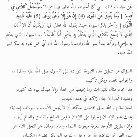
عن صفات ذلك النبي كما أخبرهم الله تعالى في التوراة
"..وَأَجْعَلُ كَلاَمِي فِي
فَمِهِ.."
{ وَمَا يَنْطِقُ عَنِ الْهَوَى (4) إِنْ هُوَ إِلَّا وَحْيٌ يُوحَى (5) عَلَّمَهُ شَدِيدُ
الْقُوَى }
وأستمر بذكر النبوءة حيث يقول الله تعالى فيها "وَيَكُونُ أَنَّ الإِنْسَانَ
الَّذِي لاَ يَسْمَعُ لِكَلاَمِي الَّذِي يَتَكَلَّمُ بِهِ بِاسْمِي أَنَا أُطَالِبُهُ." ... انتبهوا.. الذي يتكلم
به بإسمي! وقرآننا يبدأ بسم الله! وأوصانا رسول الله أن أيّ عمل نقوم به نذكر اسم
الله عليه.
السؤال هل تنطبق هذه النبوءة التوراتية على الرسول صلى الله عليه وسلم؟ ..
والجواب :نعم، وبكل تأكيد.
هذا مجرد مثال للنبوءات وما يحيطها من خفاء وإلا فهناك نبوءات كثيرة
وعديدة أيضا لا مجال لذكرها في هذه العجالة.
الخلاصة: إن الله تعالى اقتضت حكمته أن لا يجعل الآيات والنبوءات إلجائية،
بحيث تجبر الإنسان إجبارا على الإيمان فيؤمن الطالح والفاسق والظالم أيضا.
وإن الطريق الأوحد لمعرفة مبعوث السماء وإمام الزمان، هو التخلي التام عن
سوء الظن ثم التواضع لله عز وجل والتوجه اليه بكل تضرع وانكسار.