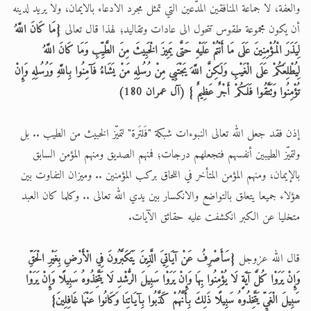
والعفة، لا جماعة المنافقين المدّعين التي تمثل مجرد الادعاء بالايمان، ولا يريد لدينه
أن يكون مجموعة طقوس تتحول الى عادات وتقاليد؛ لهذا قال تعالى
{مَا كَانَ اللَّهُ
لِيَذَرَ الْمُؤْمِنِينَ عَلَى مَا أَنْتُمْ عَلَيْهِ حَتَّى يَمِيزَ الْخَبِيثَ مِنَ الطَّيِّبِ وَمَا كَانَ اللَّهُ
لِيُطْلِعَكُمْ عَلَى الْغَيْبِ وَلَكِنَّ اللَّهَ يَجْتَبِي مِنْ رُسُلِهِ مَنْ يَشَاءُ فَآمِنُوا بِاللَّهِ وَرُسُلِهِ وَإِنْ
تُؤْمِنُوا وَتَتَّقُوا فَلَكُمْ أَجْرٌ عَظِيمٌ } (آل عمران 180)
إذن فقد جعل الله تعالى النبوءات شبكة "فَلتَرة" لتميّز الخبيث من الطيب .. بل
ولتميّز الطيبين أنفسهم فتجعلهم درجات؛ فمنهم الصديق ومنهم المؤمن السابق
بالإيمان، ومنهم المؤمن المتأخر في اللحاق بركب المؤمنين .. وميزان التفاوت بين
هؤلاء جميعا يتعلق بالتواضع والانكسار بين يدي الله تعالى .. وكلما كان العبد
متخليا عن الكبر انكشفت عليه حقائق الآيات.
قال الله عزوجل
{سَأَصْرِفُ عَنْ آيَاتِيَ الَّذِينَ يَتَكَبَّرُونَ فِي الْأَرْضِ بِغَيْرِ الْحَقِّ
وَإِنْ يَرَوْا كُلَّ آيَةٍ لَا يُؤْمِنُوا بِهَا وَإِنْ يَرَوْا سَبِيلَ الرُّشْدِ لَا يَتَّخِذُوهُ سَبِيلًا وَإِنْ يَرَوْا
سَبِيلَ الْغَيِّ يَتَّخِذُوهُ سَبِيلًا ذَلِكَ بِأَنَّهُمْ كَذَّبُوا بِآيَاتِنَا وَكَانُوا عَنْهَا غَافِلِينَ}