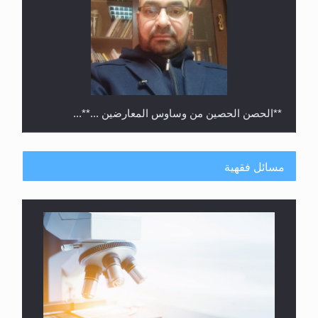
**الحصن الحصين من وساوس المعارضين ...**...
مسائل فقهية
متطلَّبات التّحريك الجديد...
فتوى أمير المؤمنين الميرزا مسرور أحمد أيده الله في