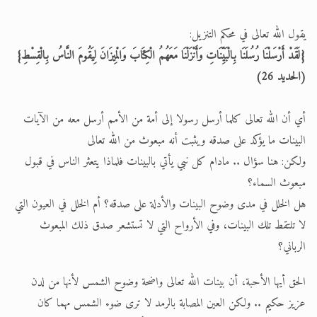
الحجّ.. دلالات، حِكم، وأهداف >> المزيد
يقول الله تعالى في محكم التنزيل:
{لَقَدْ أَرْسَلْنَا رُسُلَنَا بِالْبَيِّنَاتِ وَأَنْزَلْنَا مَعَهُمُ الْكِتَابَ وَالْمِيزَانَ لِيَقُومَ النَّاسُ بِالْقِسْطِ}
اقرأ هذا المقال في أهمية عيد الأضحى و
(الحديد 26)
أي أن الله تعالى كلما أرسل رسولا إلى أمة من الأمم أرسل معه من الآيات
البينات ما يؤكد على صدقه ويثبت أنه مبعوث من الله تعالى
ولكن: هنا سؤال .. مادام كل نبي يأتي بالبينات فلماذا يتعثر الناس في قبول
مبعوث السماء؟
هل الخلل في مدى وضوح البينات والأدلة على صدقه؟ أم الخلل في العيون التي
لا تلتقط تلك البينات، وفي الأرواح التي لا تستشعر صدق ذلك المبعوث
الرباني؟
الحق أيها الأحبة، أن بينات الله تعالى واضحة وضوح الشمس لأنها من لدن
عزيز حكيم .. ولكن العين المصابة بالرمد لا ترى ضوء الشمس مهما كان