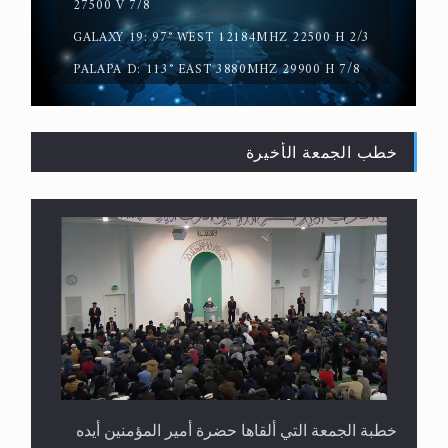
27500 V 7/8
GALAXY 19: 97° WEST 12184MHZ 22500 H 2/3
PALAPA D: 113° EAST 3880MHZ 29900 H 7/8
خطب الجمعة الأخيرة
القرآن قاضٍ وحكمٌ على السنة ومهيمنٌ عليها.. ليس
العكس
خطبة الجمعة التي ألقاها حضرة أمير المؤمنين أيده