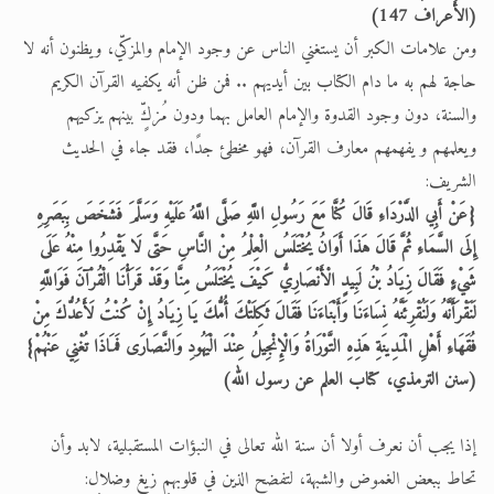
(الأَعراف 147)
ومن علامات الكبر أن يستغني الناس عن وجود الإمام والمزكّي، ويظنون أنه لا
حاجة لهم به ما دام الكتاب بين أيديهم .. فمن ظن أنه يكفيه القرآن الكريم
والسنة، دون وجود القدوة والإمام العامل بهما ودون مُزكٍّ بينهم يزكيهم
ويعلمهم و يفهمهم معارف القرآن، فهو مخطئ جدًا، فقد جاء في الحديث
الشريف:
{عَنْ أَبِي الدَّرْدَاءِ قَالَ كُنَّا مَعَ رَسُولِ اللَّهِ صَلَّى اللَّهُ عَلَيْهِ وَسَلَّمَ فَشَخَصَ بِبَصَرِهِ
إِلَى السَّمَاءِ ثُمَّ قَالَ هَذَا أَوَانُ يُخْتَلَسُ الْعِلْمُ مِنْ النَّاسِ حَتَّى لَا يَقْدِرُوا مِنْهُ عَلَى
شَيْءٍ فَقَالَ زِيَادُ بْنُ لَبِيدٍ الْأَنْصَارِيُّ كَيْفَ يُخْتَلَسُ مِنَّا وَقَدْ قَرَأْنَا الْقُرْآنَ فَوَاللَّهِ
لَنَقْرَأَنَّهُ وَلَنُقْرِئَنَّهُ نِسَاءَنَا وَأَبْنَاءَنَا فَقَالَ ثَكِلَتْكَ أُمُّكَ يَا زِيَادُ إِنْ كُنْتُ لَأَعُدُّكَ مِنْ
فُقَهَاءِ أَهْلِ الْمَدِينَةِ هَذِهِ التَّوْرَاةُ وَالْإِنْجِيلُ عِنْدَ الْيَهُودِ وَالنَّصَارَى فَمَاذَا تُغْنِي عَنْهُمْ}
(سنن الترمذي، كتاب العلم عن رسول الله)
إذا يجب أن نعرف أولا أن سنة الله تعالى في النبؤات المستقبلية، لابد وأن
تحاط ببعض الغموض والشبهة، لتفضح الذين في قلوبهم زيغ وضلال: