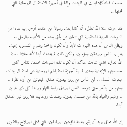
ساطعا، فالمشكلة ليست في البينات وإنما في أجهزة الاستقبال الروحانية التي
نحملها ..
لقد جرت سنة الله تعالى، أنه كلما بعث رسولا من عنده، أوحى إليه عددا من
النبوءات الغيبية المستقبلية التي تتعلق بمن يأتي بعده من الأنبياء والرسل ..
ويظن الناس أن هذه النبوءات لابدّ وأن تكون واضحة وضوح الشمس، بحيث
يخر له الناس مصدقين ومؤمنين. ولكن ذلك لم يحدث أبدا لأنه خلاف سنة
الله تعالى، الذي شاءت حكمته أن تكون تلك النبوءات امتحانا للناس تختبر
حساسيتهم الإيمانية ومدى قدرة أجهزة استقبالهم الروحانية على استقبال بينات
مبعوث السماء .. فمن الناس من يرى ببصيرته صدق المبعوثين من أول نظرة ..
ومنهم من يتأخر حتى تتوسط شمس الصدق رابعة النهار ويراها كل ذي عينين
.. ومنهم والعياذ بالله من طمست بصيرته وفسدت روحانيته فلا يرى نور الصدق
أبدا.
إن الله تعالى يريد أن يقيم جماعة المؤمنين الصادقين، التي تمثل الصلاح والتقوى