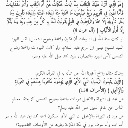
{هُوَ الَّذِي أَنْزَلَ عَلَيْكَ الْكِتَابَ مِنْهُ آيَاتٌ مُحْكَمَاتٌ هُنَّ أُمُّ الْكِتَابِ وَأُخَرُ مُتَشَابِهَاتٌ
فَأَمَّا الَّذِينَ فِي قُلُوبِهِمْ زَيْغٌ فَيَتَّبِعُونَ مَا تَشَابَهَ مِنْهُ ابْتِغَاءَ الْفِتْنَةِ وَابْتِغَاءَ تَأْوِيلِهِ وَمَا
يَعْلَمُ تَأْوِيلَهُ إِلَّا اللَّهُ وَالرَّاسِخُونَ فِي الْعِلْمِ يَقُولُونَ آمَنَّا بِهِ كُلٌّ مِنْ عِنْدِ رَبِّنَا وَمَا يَذَّكَّرُ
إِلَّا أُولُو الْأَلْبَابِ } (آل عمران 8)
لو كانت سنة الله في النبوءات أن تكون واضحة وضوح الشمس؛ لقبل اليهود
السيد المسيح عيسى ابن مريم عليه السلام، ولو كانت النبوءات واضحة وضوح
الشمس لآمن اليهود والنصارى بنبينا محمد صلى الله عليه وسلم.
وهناك مثال واضح أخبرنا الله جل شأنه به في القرآن الكريم:
{الَّذِينَ يَتَّبِعُونَ الرَّسُولَ النَّبِيَّ الْأُمِّيَّ الَّذِي يَجِدُونَهُ مَكْتُوبًا عِنْدَهُمْ فِي التَّوْرَاةِ
وَالْإِنْجِيلِ } (الأَعراف 158)
هل نجد في التوراة والانجيل نبوءات واضحة وضوح الشمس كما يعتقد معظم
الناس عن خاتم النبيين صلى الله عليه وسلم؟
هل ورد في التوراة والإنجيل ان النبي الأمي سيكون اسمه محمد ابن عبد الله واسم
أمه آمنه وأنه سوف يولد في مكة المكرمة وغيرها من الأوصاف التفصيلية؟