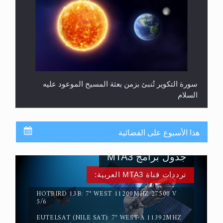
سورة التكوير تُنبئ بزمن بعثة المسيح الموعود عليه
السلام
هذا الأسبوع على الفضائية
جدول برامج MTA3
ترددات قناة MTA3 العربية:
حقيقة المسيح الدجال
HOTBIRD 13B: 7° WEST 11200MHZ 27500 V
5/6
EUTELSAT (NILE SAT): 7° WEST-A 11392MHZ