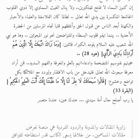
إن كنوز السماء لا تفتح للمتكبرين.. ولا ينال الغيث السماوي إلا ذوي القلوب
الخاشعة المنكسرة بين يدي الله تعالى .. لطالما كان الفلاسفة والعلماء والأحبار
والكهنة أبعد الناس عن قبول الحق وأغلظهم قلبا تجاه المرسلين من الحضرة
الأحدية .. بينما تهفو قلوب البسطاء والمتواضعين نحو نور المبعوثين .. وها هو نبي
الله شعيب عليه السلام يلومه الكبراء قائلين:
{وَمَا نَرَاكَ اتَّبَعَكَ إِلَّا الَّذِينَ هُمْ
أَرَاذِلُنَا بَادِيَ الرَّأْيِ} (هود 28) ..
حجبتهم نفوسهم المتضخمة وادعاءاتهم بالعلم والمعرفة والفهم السديد.. فمن أراد
معرفة مبعوث الله تعالى فليدخل من باب الافتقار وليردد مع الملائكة بكل
تواضع وخشوع:
{قَالُوا سُبْحَانَكَ لَا عِلْمَ لَنَا إِلَّا مَا عَلَّمْتَنَا إِنَّكَ أَنْتَ الْعَلِيمُ الْحَكِيمُ }
(البقرة 33)
يا رب أصلح حال أمة سيدي ... عندك هين، عندنا متعسر
زاوية المقالات والمدونة والردود الفردية هي منصة لعرض
مقالات المساهمين. من خلالها يسعى الكاتب قدر استطاعته للتوافق