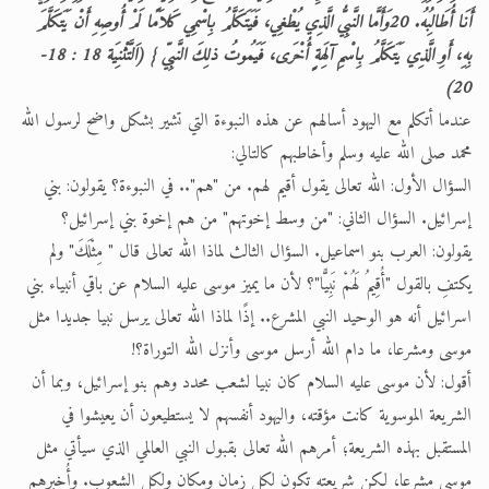
أَنَا أُطَالِبُهُ. 20وَأَمَّا النَّبِيُّ الَّذِي يُطْغِي، فَيَتَكَلَّمُ بِاسْمِي كَلاَمًا لَمْ أُوصِهِ أَنْ يَتَكَلَّمَ
بِهِ، أَوِ الَّذِي يَتَكَلَّمُ بِاسْمِ آلِهَةٍ أُخْرَى، فَيَمُوتُ ذلِكَ النَّبِيّ } (اَلتَّثْنِيَة 18 : 18-
20)
عندما أتكلم مع اليهود أسالهم عن هذه النبوءة التي تشير بشكل واضح لرسول الله
محمد صلى الله عليه وسلم وأخاطبهم كالتالي:
السؤال الأول: الله تعالى يقول أقيم لهم. من "هم".. في النبوءة؟ يقولون: بني
إسرائيل. السؤال الثاني: "من وسط إخوتهم" من هم إخوة بني إسرائيل؟
يقولون: العرب بنو اسماعيل. السؤال الثالث لماذا الله تعالى قال " مِثْلَكَ" ولم
يكتفِ بالقول "أُقِيمُ لَهُمْ نَبِيًّا"؟ لأن ما يميز موسى عليه السلام عن باقي أنبياء بني
اسرائيل أنه هو الوحيد النبي المشرع.. إذًا لماذا الله تعالى يرسل نبيا جديدا مثل
موسى ومشرعا، ما دام الله أرسل موسى وأنزل الله التوراة؟!
أقول: لأن موسى عليه السلام كان نبيا لشعب محدد وهم بنو إسرائيل، وبما أن
الشريعة الموسوية كانت مؤقته، واليهود أنفسهم لا يستطيعون أن يعيشوا في
المستقبل بهذه الشريعة؛ أمرهم الله تعالى بقبول النبي العالمي الذي سيأتي مثل
موسى مشرعا، لكن شريعته تكون لكل زمان ومكان ولكل الشعوب. وأُخبرهم