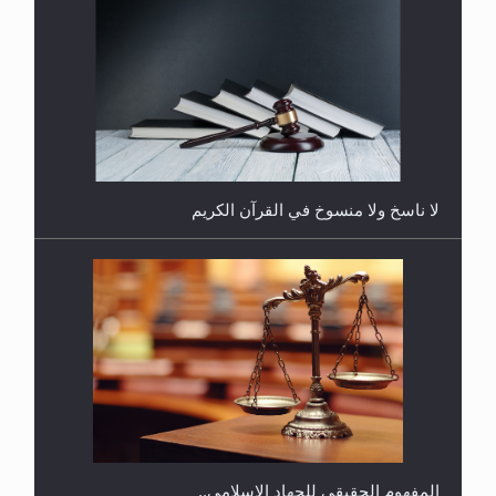
هل يُحسب حول الزكاة وفق السنة الميلادية أو الهجرية؟
لا ناسخ ولا منسوخ في القرآن الكريم
هل يجوز فتح مشروع كوافير نسائي للمحجبات وغير
المحجبات؟
المفهوم الحقيقي للجهاد الإسلامي..