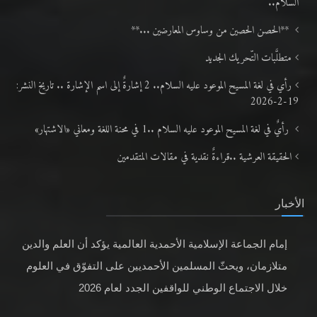
السلام..
**الحصن الحصين من وساوس المعارضين ...**
متطلَّبات التّحريك الجديد
رأي في لغة المسيح الموعود عليه السلام.. 2 إشارةٌ إلى اسم الإشارة .. تاريخ النشر:
19-2-2026
رأيٌ في لغة المسيح الموعود عليه السلام ..1 في محنة اللغة ومعاني «الاشتهار»
الحقيقة العرشية ..قراءةٌ نقدية في مقالات المتقدمين
الأخبار
إمام الجماعة الإسلامية الأحمدية العالمية يؤكد أن العلم والدين
متلازمان، ويحثّ المسلمين الأحمديين على التفوّق في العلوم
خلال الاجتماع الوطني للواقفين الجدد لعام 2026