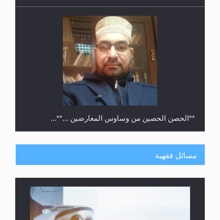
**الحصن الحصين من وساوس المعارضين ...**...
مسائل فقهية