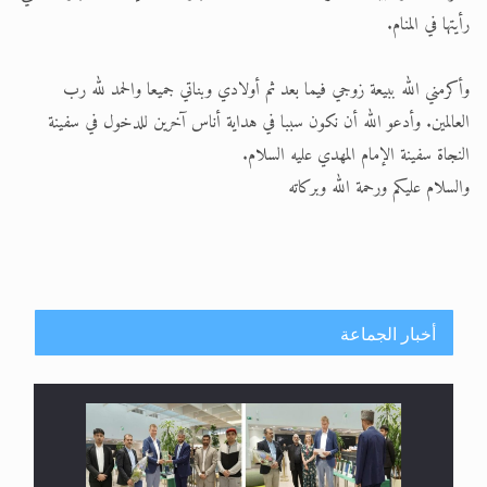
رأيتها في المنام.
وأكرمني الله ببيعة زوجي فيما بعد ثم أولادي وبناتي جميعا والحمد لله رب
العالمين. وأدعو الله أن نكون سببا في هداية أناس آخرين للدخول في سفينة
النجاة سفينة الإمام المهدي عليه السلام.
والسلام عليكم ورحمة الله وبركاته
أخبار الجماعة