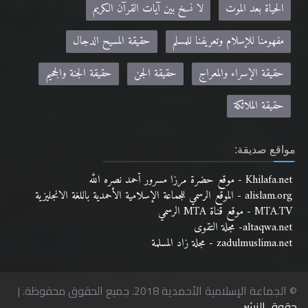
الحياة بعد الموت
لا نسخ بين آيات القرآن الكريم
مفهومنا للإسلام وتعريفنا للمسلم
حقيقة المسيح الدجال
حقيقة الإسراء والمعراج
حقيقة الجن
حقيقة الجنة والجحيم
حقيقة الملائكة
مواقع صديقة:
Khilafa.net - موقع حضرة مرزا مسرور أحمد نصره الله
alislam.org - الموقع الرسمي للجماعة الإسلامية الأحمدية باللغة الانجليزية
MTA.TV - موقع قناة MTA الرسمي
altaqwa.net- مجلة التقوى
zadulmuslima.net - مجلة زاد المسلمة
© الجماعة الإسلامية الأحمدية 2018. جميع الحقوق محفوظة. |
حقوق النشر