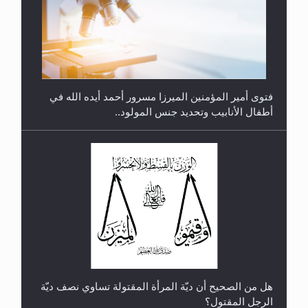
متطلَّبات التّحريك الجديد...
فتوى أمير المؤمنين الميرزا مسرور أحمد أيده الله في
أطفال الأنابيب وتحديد جنس المولود..
رأيٌ في لغة المسيح الموعود عليه السلام.. 4...
هل من الصحيح أن ديّة المرأة المقتولة تساوي نصف ديّة
الرجل المقتول؟