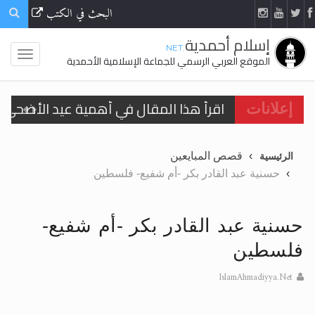
البحث في الكتب
إسلام أحمدية
.NET
الموقع العربي الرسمي للجماعة الإسلامية الأحمدية
اقرأ هذا المقال في أهمية عيد الأضحى و
إعلانات
الحجّ.. دلالات، حِكم، وأهداف >> المزيد
قصص المبايعين
الرئيسية
تعميم هامّ لأفراد الجماعة >> المزيد
حسنية عبد القادر بكر -أم شفيع- فلسطين
تعميم هامّ لأفراد الجماعة >> المزيد
حسنية عبد القادر بكر -أم شفيع-
فلسطين
IslamAhmadiyya.Net
اقرأ هذا الكتاب وتعرّف على حقيقة الإسرا