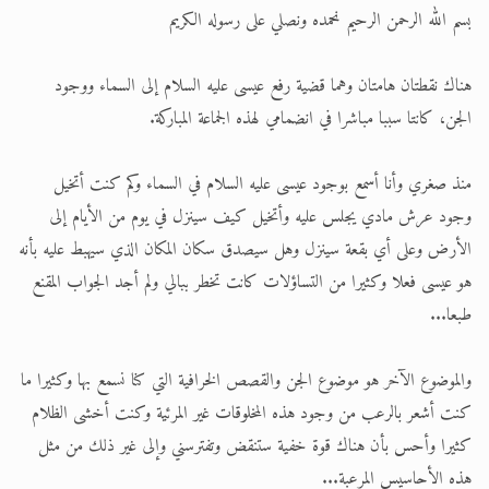
بسم الله الرحمن الرحيم نحمده ونصلي على رسوله الكريم
الحجّ.. دلالات، حِكم، وأهداف >> المزيد
هناك نقطتان هامتان وهما قضية رفع عيسى عليه السلام إلى السماء ووجود
اقرأ هذا المقال في أهمية عيد الأضحى و
الجن، كانتا سببا مباشرا في انضمامي لهذه الجماعة المباركة.
منذ صغري وأنا أسمع بوجود عيسى عليه السلام في السماء وكم كنت أتخيل
وجود عرش مادي يجلس عليه وأتخيل كيف سينزل في يوم من الأيام إلى
الأرض وعلى أي بقعة سينزل وهل سيصدق سكان المكان الذي سيهبط عليه بأنه
هو عيسى فعلا وكثيرا من التساؤلات كانت تخطر ببالي ولم أجد الجواب المقنع
طبعا...
والموضوع الآخر هو موضوع الجن والقصص الخرافية التي كنا نسمع بها وكثيرا ما
كنت أشعر بالرعب من وجود هذه المخلوقات غير المرئية وكنت أخشى الظلام
كثيرا وأحس بأن هناك قوة خفية ستنقض وتفترسني وإلى غير ذلك من مثل
هذه الأحاسيس المرعبة...