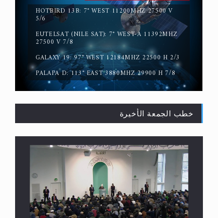
HOTBIRD 13B: 7° WEST 11200MHZ 27500 V
5/6
EUTELSAT (NILE SAT): 7° WEST-A 11392MHZ
حقيقة المسيح الدجال
27500 V 7/8
GALAXY 19: 97° WEST 12184MHZ 22500 H 2/3
PALAPA D: 113° EAST 3880MHZ 29900 H 7/8
خطب الجمعة الأخيرة
القرآن قاضٍ وحكمٌ على السنة ومهيمنٌ عليها.. ليس
العكس